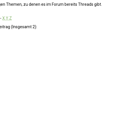
igen Themen, zu denen es im Forum bereits Threads gibt.
-
X Y Z
eitrag (Insgesamt 2):