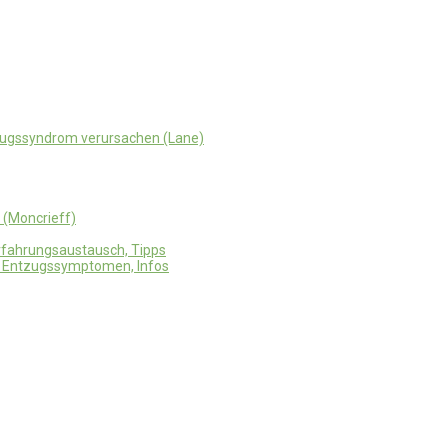
zugssyndrom verursachen (Lane)
- (Moncrieff)
rfahrungsaustausch, Tipps
t Entzugssymptomen, Infos