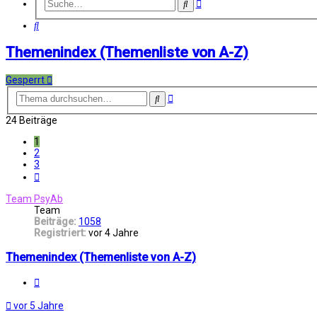
Erweiterte
Suche
Suche
Suche
Themenindex (Themenliste von A-Z)
Gesperrt
Erweiterte
Suche
Suche
24 Beiträge
1
2
3
Nächste
Team PsyAb
Team
Beiträge:
1058
Registriert:
vor 4 Jahre
Themenindex (Themenliste von A-Z)
Melden
vor 5 Jahre