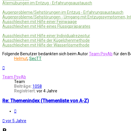
Atemübungen im Entzug - Erfahrungsaustausch
Augenprobleme/Sehstörungen im Entzug - Erfahrungsaustausch
Augenprobleme/Sehstörungen - Umgang mit Entzugssymptomen, In
Ausschleichen mit Hilfe einer Feinwaage
Ausschleichen mit Hilfe eines Flüssigpräparates
Ausschleichen mit Hilfe einer Individualrezeptur
Ausschleichen mit Hilfe der Kügelchenmethode
Ausschleichen mit Hilfe der Wasserlösmethode
Folgende Benutzer bedankten sich beim Autor
Team PsyAb
für den B
Helmut
,
SecTT
Nach
oben
Team PsyAb
Team
Beiträge:
1058
Registriert:
vor 4 Jahre
Re: Themenindex (Themenliste von A-Z)
Melden
vor 5 Jahre