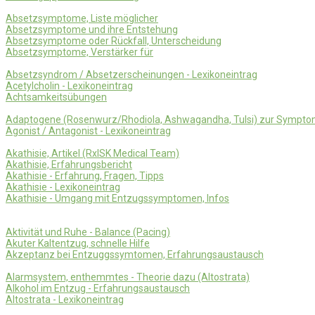
Absetzsymptome, Liste möglicher
Absetzsymptome und ihre Entstehung
Absetzsymptome oder Rückfall, Unterscheidung
Absetzsymptome, Verstärker für
Absetzsyndrom / Absetzerscheinungen - Lexikoneintrag
Acetylcholin - Lexikoneintrag
Achtsamkeitsübungen
Adaptogene (Rosenwurz/Rhodiola, Ashwagandha, Tulsi) zur Sympto
Agonist / Antagonist - Lexikoneintrag
Akathisie, Artikel (RxISK Medical Team)
Akathisie, Erfahrungsbericht
Akathisie - Erfahrung, Fragen, Tipps
Akathisie - Lexikoneintrag
Akathisie - Umgang mit Entzugssymptomen, Infos
Aktivität und Ruhe - Balance (Pacing)
Akuter Kaltentzug, schnelle Hilfe
Akzeptanz bei Entzuggssymtomen, Erfahrungsaustausch
Alarmsystem, enthemmtes - Theorie dazu (Altostrata)
Alkohol im Entzug - Erfahrungsaustausch
Altostrata - Lexikoneintrag