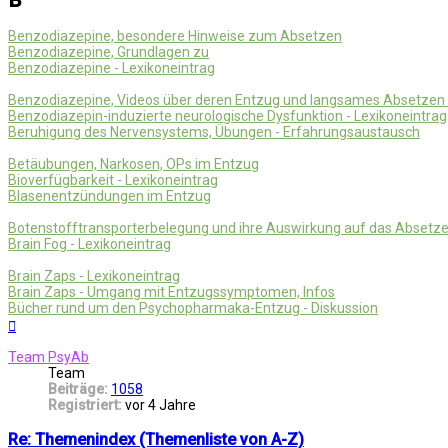
B
Benzodiazepine, besondere Hinweise zum Absetzen
Benzodiazepine, Grundlagen zu
Benzodiazepine - Lexikoneintrag
Benzodiazepine, Videos über deren Entzug und langsames Absetzen (
Benzodiazepin-induzierte neurologische Dysfunktion - Lexikoneintrag
Beruhigung des Nervensystems, Übungen - Erfahrungsaustausch
Betäubungen, Narkosen, OPs im Entzug
Bioverfügbarkeit - Lexikoneintrag
Blasenentzündungen im Entzug
Botenstofftransporterbelegung und ihre Auswirkung auf das Absetz
Brain Fog - Lexikoneintrag
Brain Zaps - Lexikoneintrag
Brain Zaps - Umgang mit Entzugssymptomen, Infos
Bücher rund um den Psychopharmaka-Entzug - Diskussion
Nach
oben
Team PsyAb
Team
Beiträge:
1058
Registriert:
vor 4 Jahre
Re: Themenindex (Themenliste von A-Z)