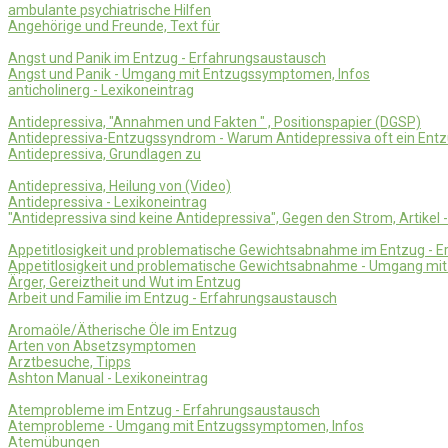
ambulante psychiatrische Hilfen
Angehörige und Freunde, Text für
Angst und Panik im Entzug - Erfahrungsaustausch
Angst und Panik - Umgang mit Entzugssymptomen, Infos
anticholinerg - Lexikoneintrag
Antidepressiva, "Annahmen und Fakten " , Positionspapier (DGSP)
Antidepressiva-Entzugssyndrom - Warum Antidepressiva oft ein Ent
Antidepressiva, Grundlagen zu
Antidepressiva, Heilung von (Video)
Antidepressiva - Lexikoneintrag
"Antidepressiva sind keine Antidepressiva", Gegen den Strom, Artikel 
Appetitlosigkeit und problematische Gewichtsabnahme im Entzug - E
Appetitlosigkeit und problematische Gewichtsabnahme - Umgang mi
Ärger, Gereiztheit und Wut im Entzug
Arbeit und Familie im Entzug - Erfahrungsaustausch
Aromaöle/Ätherische Öle im Entzug
Arten von Absetzsymptomen
Arztbesuche, Tipps
Ashton Manual - Lexikoneintrag
Atemprobleme im Entzug - Erfahrungsaustausch
Atemprobleme - Umgang mit Entzugssymptomen, Infos
Atemübungen