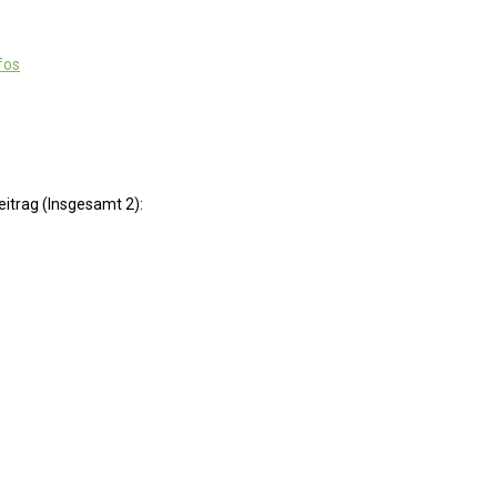
fos
eitrag (Insgesamt 2):