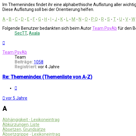
Im Themenindex findet ihr eine alphabethische Auflistung aller wicht
Diese Auflistung soll bei der Orientierung helfen.
A
-
B
-
C
-
D
-
E
-
F
-
G
-
H
-
I
-
J
-
K
-
L
-
M
-
N
-
O
-
P Q
-
R
-
S
-
T
-
U
-
V
-
W
Folgende Benutzer bedankten sich beim Autor
Team PsyAb
für den B
SecTT
,
Axala
Nach
oben
Team PsyAb
Team
Beiträge:
1058
Registriert:
vor 4 Jahre
Re: Themenindex (Themenliste von A-Z)
Melden
vor 5 Jahre
A
Abhängigkeit - Lexikoneintrag
Abkürzungen, Liste
Absetzen, Grundsätze
Absetzgrippe - Lexikoneintrag