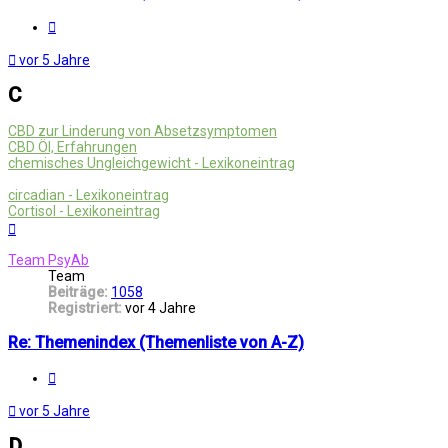
Melden
vor 5 Jahre
C
CBD zur Linderung von Absetzsymptomen
CBD Öl, Erfahrungen
chemisches Ungleichgewicht - Lexikoneintrag
circadian - Lexikoneintrag
Cortisol - Lexikoneintrag
Nach
oben
Team PsyAb
Team
Beiträge:
1058
Registriert:
vor 4 Jahre
Re: Themenindex (Themenliste von A-Z)
Melden
vor 5 Jahre
D