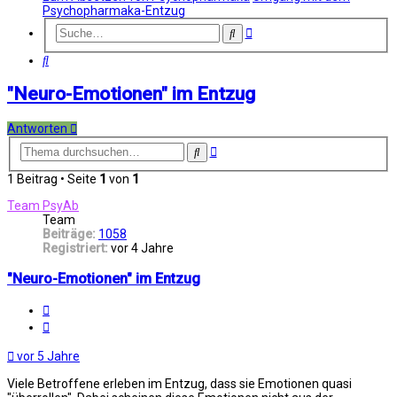
Psychopharmaka-Entzug
Erweiterte
Suche
Suche
Suche
"Neuro-Emotionen" im Entzug
Antworten
Erweiterte
Suche
Suche
1 Beitrag • Seite
1
von
1
Team PsyAb
Team
Beiträge:
1058
Registriert:
vor 4 Jahre
"Neuro-Emotionen" im Entzug
Melden
Zitat
vor 5 Jahre
Viele Betroffene erleben im Entzug, dass sie Emotionen quasi