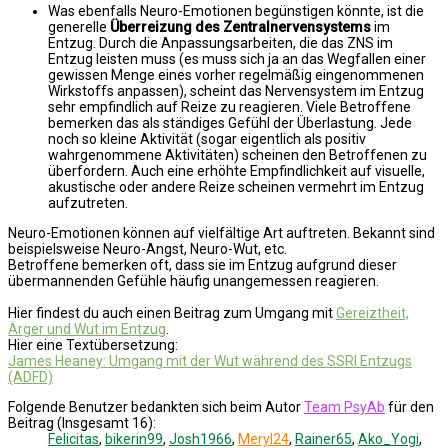
Was ebenfalls Neuro-Emotionen begünstigen könnte, ist die
generelle
Überreizung des Zentralnervensystems
im
Entzug. Durch die Anpassungsarbeiten, die das ZNS im
Entzug leisten muss (es muss sich ja an das Wegfallen einer
gewissen Menge eines vorher regelmäßig eingenommenen
Wirkstoffs anpassen), scheint das Nervensystem im Entzug
sehr empfindlich auf Reize zu reagieren. Viele Betroffene
bemerken das als ständiges Gefühl der Überlastung. Jede
noch so kleine Aktivität (sogar eigentlich als positiv
wahrgenommene Aktivitäten) scheinen den Betroffenen zu
überfordern. Auch eine erhöhte Empfindlichkeit auf visuelle,
akustische oder andere Reize scheinen vermehrt im Entzug
aufzutreten.
Neuro-Emotionen können auf vielfältige Art auftreten. Bekannt sind
beispielsweise Neuro-Angst, Neuro-Wut, etc.
Betroffene bemerken oft, dass sie im Entzug aufgrund dieser
übermannenden Gefühle häufig unangemessen reagieren.
Hier findest du auch einen Beitrag zum Umgang mit
Gereiztheit,
Ärger und Wut im Entzug
.
Hier eine Textübersetzung:
James Heaney: Umgang mit der Wut während des SSRI Entzugs
(ADFD)
Folgende Benutzer bedankten sich beim Autor
Team PsyAb
für den
Beitrag (Insgesamt 16):
Felicitas
,
bikerin99
,
Josh1966
,
Meryl24
,
Rainer65
,
Ako_Yogi
,