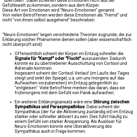
"überrollen". Dabei scheinen diese Emotionen nicht aus der
Gefühlswelt zu kommen, sondern aus dem Körper.
Diese Art von Emotionen wird "Neuro-Emotionen" genannt.
Von vielen Betroffenen werden diese Emotionen als "fremd" und
nicht "von ihnen selbst ausgehend" beschrieben.
"Neuro-Emotionen" liegen verschiedene Theorien zugrunde, die zur
Erklärung solcher Phänomene dienen sollen (aber wissenschaftlich
nicht überprüft sind):
Offensichtlich scheint der Körper im Entzug schneller die
Signale für "Kampf" oder "Flucht"
auszusenden. Dadurch
könnte es zu übertriebener Ausschüttung von Cortisol und
Adrenalin kommen.
Insgesamt scheint der Cortisol-Verlauf (im Laufe des Tages
steigt und sinkt der Spiegel, u.a. um uns morgens auf das
Aufwachen vorzubereiten) im Entzug gelegentlich zu
"entgleisen". Viele Betroffene merken das daran, dass sie
frühmorgens mit dem Gefühl von Panik aufwachen.
Ein weiterer Erklärungsansatz wäre eine
Störung zwischen
Sympathikus und Parasympathikus
. Dabei scheint der
Sympathikus (der für die Aktivierung zuständig ist) im Entzug
stärker oder schneller aktiviert zu sein. Dies führt häufig zu
einem Gefühl von starker Anspannung. Als Auslöser für
Neuro-Emotionen könnte eine Überaktivierung des
Sympathikus auch in Frage kommen.