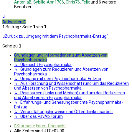
AntoniaB
,
Sybille-Ann1706
,
Chris76
,
Felix
und 6 weitere
Benutzer
Nach
oben
Antworten
1 Beitrag • Seite
1
von
1
Zurück zu „Umgang mit dem Psychopharmaka-Entzug“
Gehe zu
Grundlagen und Informationen zum Absetzen von
Psychopharmaka
↳ Übersicht Psychopharmaka
↳ Grundlagen zum Reduzieren und Absetzen von
Psychopharmaka
↳ Umgang mit dem Psychopharmaka-Entzug
↳ Aus Forschung und Wissenschaft rund um das Reduzieren
und Absetzen von Psychopharmaka
↳ Ressourcen (Links und Medien) rund um das Reduzieren
und Absetzen von Psychopharmaka
↳ Erfahrungs- und Genesungsberichte Psychopharmaka-
Entzug
↳ Veranstaltungshinweise und Öffentlichkeitsarbeit
↳ Über das PsyAb Forum
Startseite
Foren-Übersicht
Alle Zeiten sind
UTC+02:00