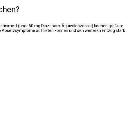
achen?
gen einnimmt (über 50 mg Diazepam-Äquivalenzdosis) können größere
ögerte Absetzsymptome auftreten können und den weiteren Entzug stark