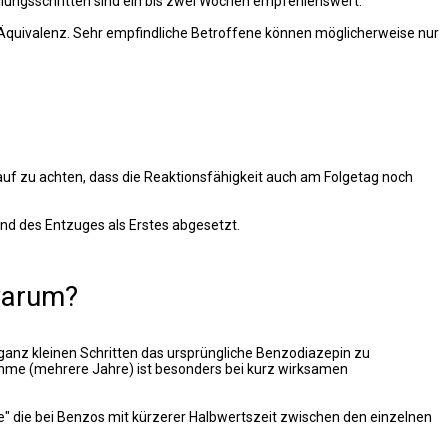
llungsschritten sind ein bis zwei Wochen empfehlenswert.
m-Äquivalenz. Sehr empfindliche Betroffene können möglicherweise nur
uf zu achten, dass die Reaktionsfähigkeit auch am Folgetag noch
end des Entzuges als Erstes abgesetzt.
warum?
 ganz kleinen Schritten das ursprüngliche Benzodiazepin zu
nahme (mehrere Jahre) ist besonders bei kurz wirksamen
ge" die bei Benzos mit kürzerer Halbwertszeit zwischen den einzelnen