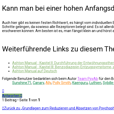
Kann man bei einer hohen Anfangsd
Auch hier gibt es keinen festen Richtwert, es hängt vom individuel
Schritte gelingen, da sowieso alle Rezeptoren belegt sind. Es ist all
erschweren können. Am besten ist es, man fängst klein an und hörst a
Weiterführende Links zu diesem T
Ashton Manual - Kapitel II: Durchführung der Entwöhnungssth
Ashton Manual - Kapitel III: Benzodiazepin-Entzugssymptome, a
Ashton Manual auf Deutsch
Folgende Benutzer bedankten sich beim Autor
Team PsyAb
für den B
Sunshine71
,
Canary
,
Ally
,
Polly Smith
,
Kaenguru
,
Luthien
,
Sybill
Nach
oben
Antworten
1 Beitrag • Seite
1
von
1
Zurück zu „Grundlagen zum Reduzieren und Absetzen von Psycho