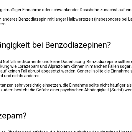
elmäßiger Einnahme oder schwankender Dosishöhe zunächst auf einer 
ein anderes Benzodiazepin mit langer Halbwertszeit (insbesondere be
ern.
ängigkeit bei Benzodiazepinen?
d Notfallmedikamente und keine Dauerlösung. Benzodiazepine sollten
irkung wie Lorazepam und Alprazolam können in manchen Fällen sogar 
f keinen Fall abrupt abgesetzt werden. Generell sollte die Einnahme
nt und nichts anderes.
en sehr vorsichtig einsetzen, die Einnahme sollte nicht häufiger a
en, zudem besteht die Gefahr einer psychischen Abhängigkeit (Sucht) 
azepam?