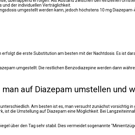
weise, überlappend erfolgen. Als Abstand zwischen den einzelnen Umste
und der individuellen Verträglichkeit.
 Ausgangsdosis umgestellt werden kann, jedoch höchstens 10 mg Diazepa
olgt die erste Substitution am besten mit der Nachtdosis. Es ist dara
f Diazepam umgestellt. Die restlichen Benzodiazepine werden dann währ
e man auf Diazepam umstellen und 
unterschiedlich. Am besten ist es, man versucht zunächst vorsichtig in
rk, ist die Umstellung auf Diazepam eine Möglichkeit. Bei Langzeitein
piegel über den Tag sehr stabil. Dies vermeidet sogenannte "Minientzü