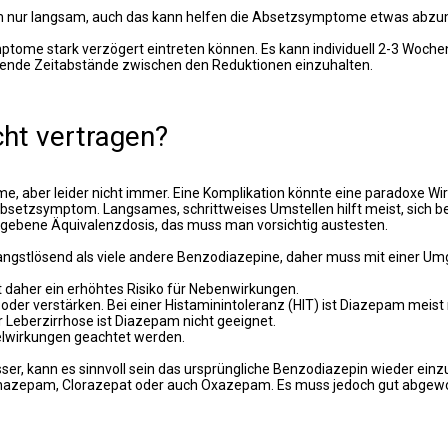
am nur langsam, auch das kann helfen die Absetzsymptome etwas abzum
mptome stark verzögert eintreten können. Es kann individuell 2-3 Woche
hende Zeitabstände zwischen den Reduktionen einzuhalten.
ht vertragen?
, aber leider nicht immer. Eine Komplikation könnte eine paradoxe Wir
 Absetzsymptom. Langsames, schrittweises Umstellen hilft meist, sic
gebene Äquivalenzdosis, das muss man vorsichtig austesten.
ngstlösend als viele andere Benzodiazepine, daher muss mit einer U
t daher ein erhöhtes Risiko für Nebenwirkungen.
r verstärken. Bei einer Histaminintoleranz (HIT) ist Diazepam meist n
r Leberzirrhose ist Diazepam nicht geeignet.
lwirkungen geachtet werden.
esser, kann es sinnvoll sein das ursprüngliche Benzodiazepin wieder e
 Clonazepam, Clorazepat oder auch Oxazepam. Es muss jedoch gut abgew