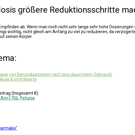
osis größere Reduktionsschritte m
len Empfinden ab. Wenn man noch nicht sehr lange sehr hohe Dosierun
erdings wichtig, nicht gleich am Anfang zu viel zu reduzieren, da verz
uf seinen Körper.
hema:
erapie von Benzodiazepinen nach lang dauerndem Gebrauch
kute & protrahierte
eitrag (Insgesamt 8):
e-Ann1706
,
Petunia
pharmaka“