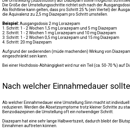
Die Umstellung (Substitution) auf Diazepam sollte möglichst schritt
Die Größe der Umstellungsschritte richtet sich nach der Ausgangsdosis 
Als Richtlinie kann gelten, dass pro Schritt 25 % (ein Viertel) der
die Äquivalenz zu 2,5 mg Diazepam pro Schritt umstellen.
Beispiel:
Ausgangsdosis 2 mg Lorazepam
1. Schritt: 1 - 2 Wochen 1,5 mg Lorazepam und 5 mg Diazepam
2. Schritt: 1 - 2 Wochen 1 mg Lorazepam und 10 mg Diazepam
3. Schritt: 1 - 2 Wochen 0,5 mg Lorazepam und 15 mg Diazepam
4. Schritt: 20 mg Diazepam
Aufgrund der sedierenden (müde machenden) Wirkung von Diazepam erf
eingeschränkt sein kann.
Bei einer Hochdosis-Abhängigkeit wird nur ein Teil (ca. 50-70 %) au
Nach welcher Einnahmedauer sollt
Ab welcher Einnahmedauer eine Umstellung Sinn macht ist individuell 
reduzieren. Werden die Absetzsymptome trotz kleiner Schritte zu sta
Benzodiazepinen die Umstellung oft ein notwendiger Schritt.
Diazepam hat eine sehr lange Halbwertszeit, dadurch bleibt der Bluts
Einnahmen auftreten können.