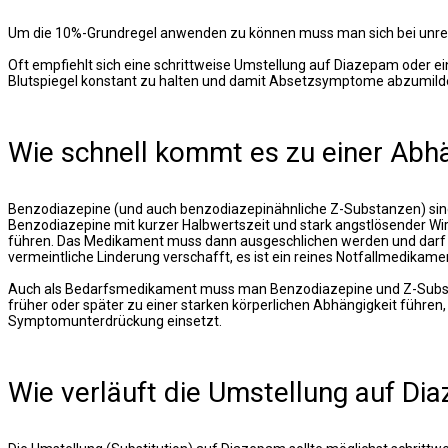
Um die 10%-Grundregel anwenden zu können muss man sich bei unreg
Oft empfiehlt sich eine schrittweise Umstellung auf Diazepam oder 
Blutspiegel konstant zu halten und damit Absetzsymptome abzumild
Wie schnell kommt es zu einer Abh
Benzodiazepine (und auch benzodiazepinähnliche Z-Substanzen) sin
Benzodiazepine mit kurzer Halbwertszeit und stark angstlösender W
führen. Das Medikament muss dann ausgeschlichen werden und darf au
vermeintliche Linderung verschafft, es ist ein reines Notfallmedikame
Auch als Bedarfsmedikament muss man Benzodiazepine und Z-Substanz
früher oder später zu einer starken körperlichen Abhängigkeit führ
Symptomunterdrückung einsetzt.
Wie verläuft die Umstellung auf Di