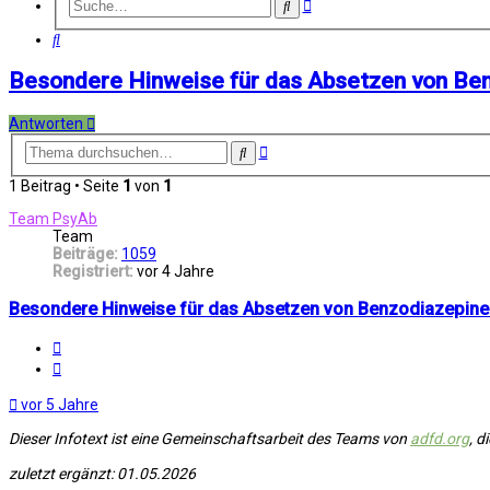
Erweiterte
Suche
Suche
Suche
Besondere Hinweise für das Absetzen von Be
Antworten
Erweiterte
Suche
Suche
1 Beitrag • Seite
1
von
1
Team PsyAb
Team
Beiträge:
1059
Registriert:
vor 4 Jahre
Besondere Hinweise für das Absetzen von Benzodiazepine
Melden
Zitat
vor 5 Jahre
Dieser Infotext ist eine Gemeinschaftsarbeit des Teams von
adfd.org
, d
zuletzt ergänzt: 01.05.2026