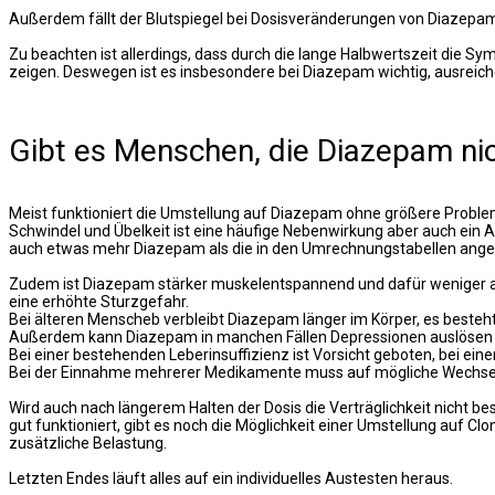
Außerdem fällt der Blutspiegel bei Dosisveränderungen von Diazep
Zu beachten ist allerdings, dass durch die lange Halbwertszeit die Sy
zeigen. Deswegen ist es insbesondere bei Diazepam wichtig, ausreic
Gibt es Menschen, die Diazepam nic
Meist funktioniert die Umstellung auf Diazepam ohne größere Probleme
Schwindel und Übelkeit ist eine häufige Nebenwirkung aber auch ein
auch etwas mehr Diazepam als die in den Umrechnungstabellen ange
Zudem ist Diazepam stärker muskelentspannend und dafür weniger a
eine erhöhte Sturzgefahr.
Bei älteren Menscheb verbleibt Diazepam länger im Körper, es besteh
Außerdem kann Diazepam in manchen Fällen Depressionen auslösen ode
Bei einer bestehenden Leberinsuffizienz ist Vorsicht geboten, bei eine
Bei der Einnahme mehrerer Medikamente muss auf mögliche Wechse
Wird auch nach längerem Halten der Dosis die Verträglichkeit nicht b
gut funktioniert, gibt es noch die Möglichkeit einer Umstellung auf
zusätzliche Belastung.
Letzten Endes läuft alles auf ein individuelles Austesten heraus.