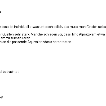
?
osis ist individuell etwas unterschiedlich, das muss man für sich selbs
dener Quellen sehr stark. Manche schlagen vor, dass 1mg Alprazolam e
am zu substituieren.
en an die passende Äquivalenzdosis herantasten.
l betrachtet
tet