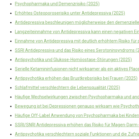
Psychopharmaka und Demenzrisiko (2025)
Erhöhtes Osteoporoserisiko unter Antidepressiva (2025)
Antidepressiva beschleunigen möglicherweise den demenziell
Langzeiteinnahme von Antidepressiva kann einen negativen Ein
Einnahme von Antidepressiva mit deutlich erhöhtem Risiko für 
SSRI Antidepressiva und das Risiko eines Serotoninsyndroms (
Antipsychotika und Glukose-Homöostase-Störungen (2025)
Serielle Ketamininfusionen nicht wirksamer als ein aktives Pla
Antipsychotika erhöhen das Brustkrebsrisiko bei Frauen (2025)
Schlafmittel verschlechtern die Lebensqualität (2025)
Häufige Wechselwirkungen zwischen Psychopharmaka und an
Bewegung ist bei Depressionen genauso wirksam wie Psychot
Häufige Off-Label Anwendung von Psychopharmaka bei Kinder
SSRI/SNRI Antidepressiva erhöhen das Risiko für Magen-Darm
Antipsychotika verschlechtern soziale Funktionen und die Zufri