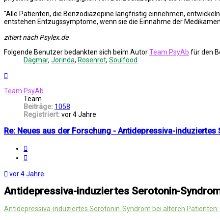
"Alle Patienten, die Benzodiazepine langfristig einnehmen, entwickel
entstehen Entzugssymptome, wenn sie die Einnahme der Medikamen
zitiert nach Psylex.de
Folgende Benutzer bedankten sich beim Autor
Team PsyAb
für den B
Dagmar
,
Jorinda
,
Rosenrot
,
Soulfood
Nach
oben
Team PsyAb
Team
Beiträge:
1058
Registriert:
vor 4 Jahre
Re: Neues aus der Forschung - Antidepressiva-induziertes 
Melden
Zitat
vor 4 Jahre
Antidepressiva-induziertes Serotonin-Syndrom 
Antidepressiva-induziertes Serotonin-Syndrom bei älteren Patienten: