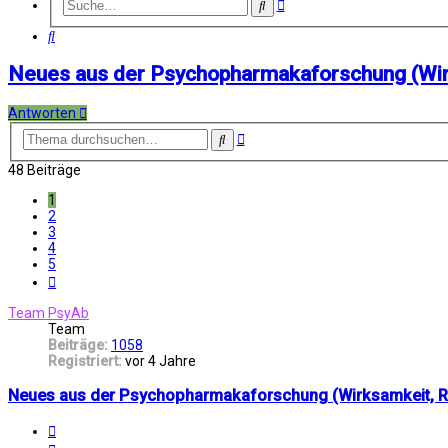
Erweiterte
Suche
Suche
Suche
Neues aus der Psychopharmakaforschung (Wirk
Antworten
Erweiterte
Suche
Suche
48 Beiträge
1
2
3
4
5
Nächste
Team PsyAb
Team
Beiträge:
1058
Registriert:
vor 4 Jahre
Neues aus der Psychopharmakaforschung (Wirksamkeit, Ris
Melden
Zitat