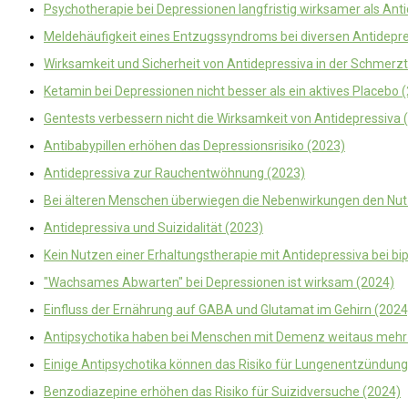
Psychotherapie bei Depressionen langfristig wirksamer als Ant
Meldehäufigkeit eines Entzugssyndroms bei diversen Antidepre
Wirksamkeit und Sicherheit von Antidepressiva in der Schmerz
Ketamin bei Depressionen nicht besser als ein aktives Placebo 
Gentests verbessern nicht die Wirksamkeit von Antidepressiva 
Antibabypillen erhöhen das Depressionsrisiko (2023)
Antidepressiva zur Rauchentwöhnung (2023)
Bei älteren Menschen überwiegen die Nebenwirkungen den Nut
Antidepressiva und Suizidalität (2023)
Kein Nutzen einer Erhaltungstherapie mit Antidepressiva bei bi
"Wachsames Abwarten" bei Depressionen ist wirksam (2024)
Einfluss der Ernährung auf GABA und Glutamat im Gehirn (2024
Antipsychotika haben bei Menschen mit Demenz weitaus mehr R
Einige Antipsychotika können das Risiko für Lungenentzündun
Benzodiazepine erhöhen das Risiko für Suizidversuche (2024)