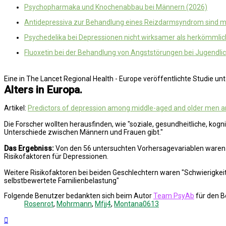
Psychopharmaka und Knochenabbau bei Männern (2026)
Antidepressiva zur Behandlung eines Reizdarmsyndrom sind mit
Psychedelika bei Depressionen nicht wirksamer als herkömmlic
Fluoxetin bei der Behandlung von Angststörungen bei Jugendlic
Eine in The Lancet Regional Health - Europe veröffentlichte Studie un
Alters in Europa.
Artikel:
Predictors of depression among middle-aged and older men a
Die Forscher wollten herausfinden, wie "soziale, gesundheitliche, kog
Unterschiede zwischen Männern und Frauen gibt."
Das Ergebniss:
Von den 56 untersuchten Vorhersagevariablen waren 
Risikofaktoren für Depressionen.
Weitere Risikofaktoren bei beiden Geschlechtern waren "Schwierigkeit
selbstbewertete Familienbelastung"
Folgende Benutzer bedankten sich beim Autor
Team PsyAb
für den B
Rosenrot
,
Mohrmann
,
Mfjj4
,
Montana0613
Nach