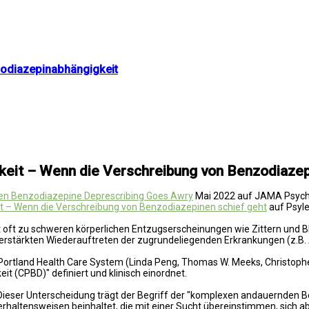
odiazepinabhängigkeit
it – Wenn die Verschreibung von Benzodiazepi
n Benzodiazepine Deprescribing Goes Awry
Mai 2022 auf JAMA Psych
 – Wenn die Verschreibung von Benzodiazepinen schief geht
auf Psyle
ft zu schweren körperlichen Entzugserscheinungen wie Zittern und Bl
erstärkten Wiederauftreten der zugrundeliegenden Erkrankungen (z.B.
Portland Health Care System (Linda Peng, Thomas W. Meeks, Christopher 
t (CPBD)" definiert und klinisch einordnet.
. Dieser Unterscheidung trägt der Begriff der "komplexen andauernden 
haltensweisen beinhaltet, die mit einer Sucht übereinstimmen, sich a