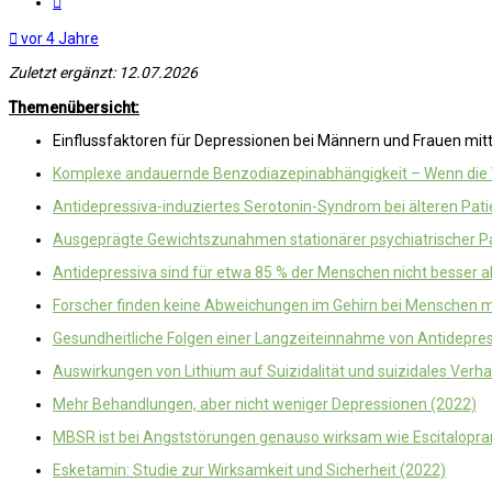
vor 4 Jahre
Zuletzt ergänzt: 12.07.2026
Themenübersicht:
Einflussfaktoren für Depressionen bei Männern und Frauen mitt
Komplexe andauernde Benzodiazepinabhängigkeit – Wenn die V
Antidepressiva-induziertes Serotonin-Syndrom bei älteren Pat
Ausgeprägte Gewichtszunahmen stationärer psychiatrischer 
Antidepressiva sind für etwa 85 % der Menschen nicht besser a
Forscher finden keine Abweichungen im Gehirn bei Menschen m
Gesundheitliche Folgen einer Langzeiteinnahme von Antidepres
Auswirkungen von Lithium auf Suizidalität und suizidales Verha
Mehr Behandlungen, aber nicht weniger Depressionen (2022)
MBSR ist bei Angststörungen genauso wirksam wie Escitalopr
Esketamin: Studie zur Wirksamkeit und Sicherheit (2022)