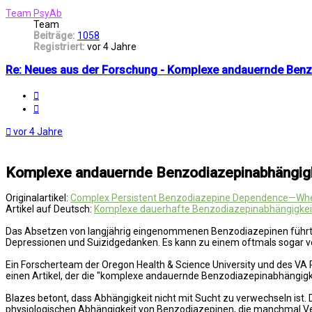
oben
Team PsyAb
Team
Beiträge:
1058
Registriert:
vor 4 Jahre
Re: Neues aus der Forschung - Komplexe andauernde Benz
Melden
Zitat
vor 4 Jahre
Komplexe andauernde Benzodiazepinabhängigke
Originalartikel:
Complex Persistent Benzodiazepine Dependence—Whe
Artikel auf Deutsch:
Komplexe dauerhafte Benzodiazepinabhängigkeit
Das Absetzen von langjährig eingenommenen Benzodiazepinen führt o
Depressionen und Suizidgedanken. Es kann zu einem oftmals sogar v
Ein Forscherteam der Oregon Health & Science University und des VA 
einen Artikel, der die "komplexe andauernde Benzodiazepinabhängigkei
Blazes betont, dass Abhängigkeit nicht mit Sucht zu verwechseln ist
physiologischen Abhängigkeit von Benzodiazepinen, die manchmal Ver