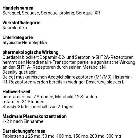
Handelsnamen
Seroquel, Sequase, Seroquel prolong, Seroquel XR
Wirkstoffkategorie
Neuroleptika
Unterkategorie
atypische Neuroleptika
pharmakologische Wirkung
Quetiapin blockiert Dopamin-D2- und Serotonin-5HT2A-Rezeptoren,
hemmt den Noradrenalin-Transporter, partielle agonistische Wirkung
an den 5HT1A- Rezeptoren durch seinen Metabolit N-
Desalkylquetiapin.
Belegt muskarinischen Acetylcholinrezeptoren (M1/M3), Histamin-
H1-Rezeptoren werden bereits in niedriger Dosierung blockiert.
Halbwertszeit
unretardiert ca. 7 Stunden, Metabolit 12 Stunden
retardiert 24 Stunden
Steady-State: innerhalb von 2 Tagen
Maximale Plasmakonzentration
1-2 h nach Einnahme
Darreichungsformen
Tabletten zu 25 mg, 50 mg, 100 mg, 150 mg, 200 mg, 300 mg