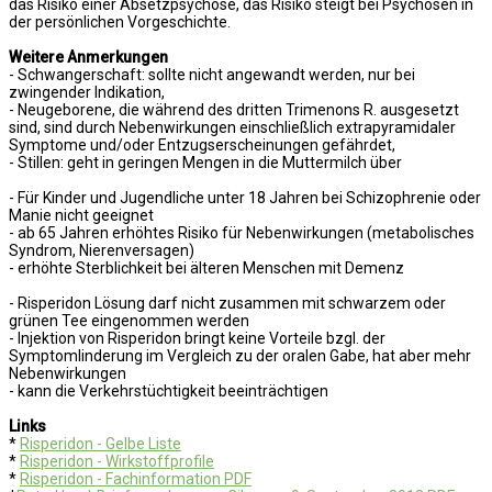
das Risiko einer Absetzpsychose, das Risiko steigt bei Psychosen in
der persönlichen Vorgeschichte.
Weitere Anmerkungen
- Schwangerschaft: sollte nicht angewandt werden, nur bei
zwingender Indikation,
- Neugeborene, die während des dritten Trimenons R. ausgesetzt
sind, sind durch Nebenwirkungen einschließlich extrapyramidaler
Symptome und/oder Entzugserscheinungen gefährdet,
- Stillen: geht in geringen Mengen in die Muttermilch über
- Für Kinder und Jugendliche unter 18 Jahren bei Schizophrenie oder
Manie nicht geeignet
- ab 65 Jahren erhöhtes Risiko für Nebenwirkungen (metabolisches
Syndrom, Nierenversagen)
- erhöhte Sterblichkeit bei älteren Menschen mit Demenz
- Risperidon Lösung darf nicht zusammen mit schwarzem oder
grünen Tee eingenommen werden
- Injektion von Risperidon bringt keine Vorteile bzgl. der
Symptomlinderung im Vergleich zu der oralen Gabe, hat aber mehr
Nebenwirkungen
- kann die Verkehrstüchtigkeit beeinträchtigen
Links
*
Risperidon - Gelbe Liste
*
Risperidon - Wirkstoffprofile
*
Risperidon - Fachinformation PDF