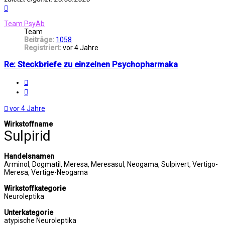
Nach
oben
Team PsyAb
Team
Beiträge:
1058
Registriert:
vor 4 Jahre
Re: Steckbriefe zu einzelnen Psychopharmaka
Melden
Zitat
vor 4 Jahre
Wirkstoffname
Sulpirid
Handelsnamen
Arminol, Dogmatil, Meresa, Meresasul, Neogama, Sulpivert, Vertigo-
Meresa, Vertige-Neogama
Wirkstoffkategorie
Neuroleptika
Unterkategorie
atypische Neuroleptika