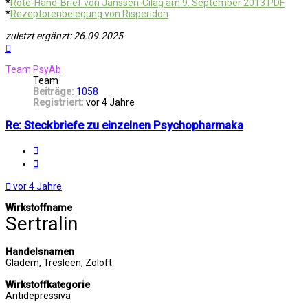
*
Rote-Hand-Brief von Janssen-Cilag am 9. September 2013 PDF
*
Rezeptorenbelegung von Risperidon
zuletzt ergänzt: 26.09.2025
Nach
oben
Team PsyAb
Team
Beiträge:
1058
Registriert:
vor 4 Jahre
Re: Steckbriefe zu einzelnen Psychopharmaka
Melden
Zitat
vor 4 Jahre
Wirkstoffname
Sertralin
Handelsnamen
Gladem, Tresleen, Zoloft
Wirkstoffkategorie
Antidepressiva