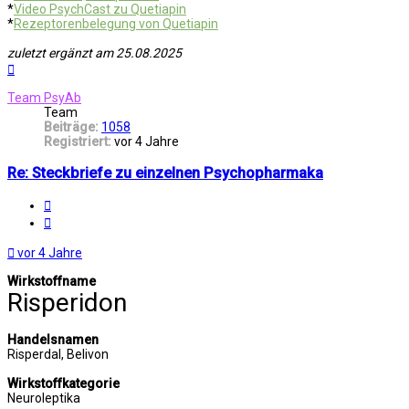
*
Video PsychCast zu Quetiapin
*
Rezeptorenbelegung von Quetiapin
zuletzt ergänzt am 25.08.2025
Nach
oben
Team PsyAb
Team
Beiträge:
1058
Registriert:
vor 4 Jahre
Re: Steckbriefe zu einzelnen Psychopharmaka
Melden
Zitat
vor 4 Jahre
Wirkstoffname
Risperidon
Handelsnamen
Risperdal, Belivon
Wirkstoffkategorie
Neuroleptika