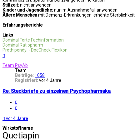
kontraindiziert, später nur bei zwingender Indikation
Stillzeit:
nicht anwenden
Kinder und Jugendliche:
nur im Ausnahmefall anwenden
Ältere Menschen
mit Demenz-Erkrankungen: erhöhte Sterblichkeit
Erfahrungsberichte
Links
Dominal Forte Fachinformation
Dominal Ratiopharm
Prothipendyl - DocCheck Flexikon
Nach
oben
Team PsyAb
Team
Beiträge:
1058
Registriert:
vor 4 Jahre
Re: Steckbriefe zu einzelnen Psychopharmaka
Melden
Zitat
vor 4 Jahre
Wirkstoffname
Quetiapin