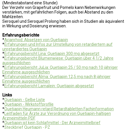
(Mindestabstand eine Stunde)
Der Verzehr von Grapefruit und Pomelo kann Nebenwirkungen
verstärken, mit gefährlichen Folgen, auch bei Abstand zu den
Mahlzeiten.
Seroquel und Seroquel Prolong haben sich in Studien als äquivalent
in Wirkung und Dosierung erwiesen.
Erfahrungsberichte
*
Arianrhod: Absetzen von Quetiapin
*
Erfahrungen und Infos zur Umstellung von retardiertem auf
unretardiertes Quetiapin
*
Erfahrungsbericht Lina: Quetiapin 300 mg abgesetzt
*
Erfahrungsbericht Blumenwiese: Quetiapin über 4 1/2 Jahre
ausgeschlichen
*
Erfahrungsbericht JuLia: Quetiapin 25 / 50 mg nach 10 jähriger
Einnahme ausgeschlichen
*
Erfahrungsbericht Alma: Quetiapin 12,5 mg nach 8 jähriger
Einnahme ausgeschlichen
*
Erfahrungsbericht Lamalein: Quetiapin abgesetzt
Links
*
Quetiapin - Gelbe Liste
*
Quetiapin - Wirkstoffprofile
*
Quetiapin Heumann retard Retardtabletten Fachinformation
*
Leitfaden für Ärzte zur Verordnung von Quetiapin-haltigen
Arzneimitteln PDF
*
Quetiapin ist kein Schlafmittel - Der Arzneimittelbrief
*
Steckbrief Quetiapin - PZ