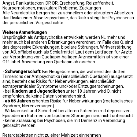
Angst, Panikattacken, DP, DR, Erschöpfung, Reizoffenheit,
Neuroemotionen, muskuläre Probleme, Zuckungen
Alle Neuroleptika bergen bei zu schnellem oder abruptem Absetzen
das Risiko einer Absetzspsychose, das Risiko steigt bei Psychosen in
der persönlichen Vorgeschichte.
Weitere Anmerkungen
Ursprünglich als Antipsychotika entwickelt, werden NL mehr und
mehr auch bei anderen Erkrankungen verordnet. Im Falle des Q. sind
das depressive Erkrankungen, bipolare Störungen, Wirkverstärkung
von AD, offlabel auch als Schlafmittel. Laut dem Leitfaden für Ärzte
zur Verordnung von Quetiapin-haltigen Arzneimitteln ist von einer
Off-label-Anwendung von Quetiapin abzusehen.
-
Schwangerschaft:
Bei Neugeborenen, die während des dritten
Trimenons der Antipsychotika (einschließlich Quetiapin) ausgesetzt
sind, besteht das Risiko für Nebenwirkungen, einschließlich
extrapyramidaler Symptome und/oder Entzugserscheinungen,
- bei
Kindern und Jugendlichen
unter 18 Jahren wird Q. nicht
empfohlen, da keine Daten vorhanden sind.
-
ab 65 Jahren
erhöhtes Risiko für Nebenwirkungen (metabolisches
Syndrom, Nierenversagen)
- Wirksamkeit und Sicherheit bei älteren Patienten mit depressiven
Episoden im Rahmen von bipolaren Störungen sind nicht untersucht
- keine Zulassung bei Psychosen, die mit Demenz in Verbindung
gebracht werden.
Retardtabletten nicht zu einer Mahlzeit einnehmen