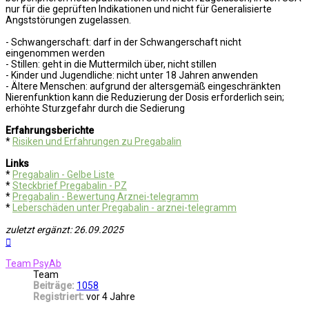
nur für die geprüften Indikationen und nicht für Generalisierte
Angststörungen zugelassen.
- Schwangerschaft: darf in der Schwangerschaft nicht
eingenommen werden
- Stillen: geht in die Muttermilch über, nicht stillen
- Kinder und Jugendliche: nicht unter 18 Jahren anwenden
- Ältere Menschen: aufgrund der altersgemäß eingeschränkten
Nierenfunktion kann die Reduzierung der Dosis erforderlich sein;
erhöhte Sturzgefahr durch die Sedierung
Erfahrungsberichte
*
Risiken und Erfahrungen zu Pregabalin
Links
*
Pregabalin - Gelbe Liste
*
Steckbrief Pregabalin - PZ
*
Pregabalin - Bewertung Arznei-telegramm
*
Leberschäden unter Pregabalin - arznei-telegramm
zuletzt ergänzt: 26.09.2025
Nach
oben
Team PsyAb
Team
Beiträge:
1058
Registriert:
vor 4 Jahre