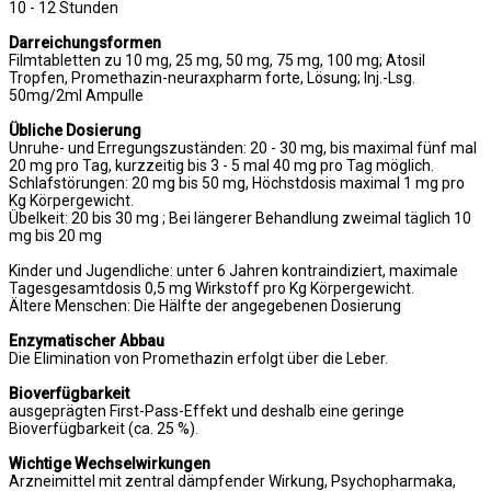
10 - 12 Stunden
Darreichungsformen
Filmtabletten zu 10 mg, 25 mg, 50 mg, 75 mg, 100 mg; Atosil
Tropfen, Promethazin-neuraxpharm forte, Lösung; Inj.-Lsg.
50mg/2ml Ampulle
Übliche Dosierung
Unruhe- und Erregungszuständen: 20 - 30 mg, bis maximal fünf mal
20 mg pro Tag, kurzzeitig bis 3 - 5 mal 40 mg pro Tag möglich.
Schlafstörungen: 20 mg bis 50 mg, Höchstdosis maximal 1 mg pro
Kg Körpergewicht.
Übelkeit: 20 bis 30 mg ; Bei längerer Behandlung zweimal täglich 10
mg bis 20 mg
Kinder und Jugendliche: unter 6 Jahren kontraindiziert, maximale
Tagesgesamtdosis 0,5 mg Wirkstoff pro Kg Körpergewicht.
Ältere Menschen: Die Hälfte der angegebenen Dosierung
Enzymatischer Abbau
Die Elimination von Promethazin erfolgt über die Leber.
Bioverfügbarkeit
ausgeprägten First-Pass-Effekt und deshalb eine geringe
Bioverfügbarkeit (ca. 25 %).
Wichtige Wechselwirkungen
Arzneimittel mit zentral dämpfender Wirkung, Psychopharmaka,