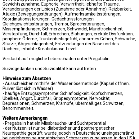
Gewichtszunahme, Euphorie, Verwirrtheit, lebhafte Träume,
Veränderungen der Libido (Zunahme oder Abnahme), Reizbarkeit,
Ataxie (Bewegungsstörungen), Aufmerksamkeitsstörungen,
Koordinationsstörungen, Gedächtnisstörungen,
Gleichgewichtsstörungen, Tremor, Sprechstörungen,
Missempfindungen, Schmerzen, Schwindel, Mundtrockenheit,
Verstopfung, Durchfall, Erbrechen, Blähungen, erektile Dysfunktion,
periphere Ödeme, Trunkenheitsgefühl, abnormes Gehen, Schwäche,
Stürze, Abgeschlagenheit, Entzündungen der Nase und des
Rachens, erhöhte Kreatinkinase-Level.
Verdacht auf mögliche Leberschäden unter Pregabalin.
Suizidgedanken und Suizidalität kann auftreten
Hinweise zum Absetzen
- Ausschleichen mithilfe der Wasserlösemethode (Kapsel öffnen,
Pulver löst sich in Wasser)
- häufige Entzugssymptome: Schlaflosigkeit, Kopfschmerzen,
Übelkeit, Angst, Durchfall, Grippesymptome, Nervosität,
Depressionen, Schmerzen, Krämpfe, übermäßiges Schwitzen,
Benommenheit.
Weitere Anmerkungen
- Pregabalin hat ein Missbrauchs- und Suchtpotential
- der Nutzen ist nur bei diabetischer und postherpetischer
Neuropathie geprüft, wurde jedoch in Deutschland uneingeschränkt
bei peripheren neuropathischen Schmerzen zugelassen, in den USA