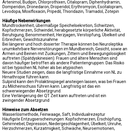
Artenimol, Budipin, Chlorprothixen, Citalopram, Diphenhydramin,
Domperidon, Dronedaron, Droperidol, Erythromycin, Escitalopram,
Levodopa, Moxifloxacin, Pripedil, Thioridazin, Tramadol, Zotepin
Häufige Nebenwirkungen
Mundtrockenheit, übermäßige Speichelsekretion, Schwitzen,
Kopfschmerzen, Schwindel, herabgesetzte körperliche Aktivität,
Beruhigung, Benommenheit, Herzjagen, Verstopfung, Übelkeit und
Erbrechen, Gewichtszunahme
Bei längerer und hoch dosierter Therapie können bei Neuroleptika
unumkehrbare Nervenstörungen im Mundbereich, Gesicht, sowie an
Armen und Beinen mit Zuckungen, Zittern und Bewegungslosigkeit
auftreten (Spätdyskinesien). Frauen und ältere Menschen sind
davon häufiger betroffen als andere Patientengruppen. Das Risiko
ist bei typischen NL höher als bei atypischen.
Neuere Studien zeigen, dass die langfristige Einnahme von NL zu
Hirnathropie führen kann.
Sulpirid kann den Prolaktinspiegel ansteigen lassen, was bei Frauen
zu Milcheinschuss führen kann. Langfristig ist das ein
schwerwiegender Absetzgrund.
Eine Verlängerung der QT Zeit kann auftreten und ist ein
zwingender Absetzgrund
Hinweise zum Absetzen
Wasserlösmethode, Feinwaage, Saft, Individualrezeptur
Häufigste Entzugserscheinungen: Kopfschmerzen, Erschöpfung,
Gehirnnebel, Depression, Niedergeschlagenheit, Übelkeit, Unruhe,
Herzschmerzen, Kurzatmigkeit, Schwäche, Neuroemotionen,