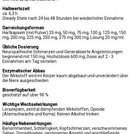
Halbwertszeit
ca. 6,3 h
Steady State nach 24 bis 48 Stunden bei wiederholter Einnahme
Darreichungsformen
Hartkapseln (mit Pulver) 25 mg, 50 mg, 75 mg, 100 g, 125 mg, 150
mg, 200 mg, 225 mg, 250 mg, 275 mg 300 mg; Lösung 20 mg/ml
Übliche Dosierung
Neuropathische Schmerzen und Generalisierte Angststörungen:
beginnend mit 150 mg, Höchstdosis 600 mg; Dosis auf 2 - 3
Einnahmen am Tag verteilen
Enzymatischer Abbau
Der Wirkstoff wird im Körper kaum abgebaut und unverändert über
die Niere ausgeschieden
Bioverfügbarkeit
geschätzt auf über 90 %
Wichtige Wechselwirkungen
Lorazepam, zentral dämpfenden Wirkstoffen, Opioide
(Atemschwäche und Koma). Keinen Alkohol trinken
Häufige Nebenwirkungen
Benommenheit, Schläfrigkeit, Kopfschmerzen, verschwommenes
Sehen, Doppeltsehen, gesteigerter Appetit und anschließende