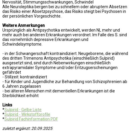
Nervosität, Stimmungsschwankungen, Schwindel
Alle Neuroleptika bergen bei zu schnellem oder abruptem Absetzen
das Risiko einer Absetzpsychose, das Risiko steigt bei Psychosen in
der persönlichen Vorgeschichte.
Weitere Anmerkungen
Ursprünglich als Antipsychotika entwickelt, werden NL mehr und
mehr auch bei anderen Erkrankungen verordnet. Im Falle des S. sind
das vornehmlich depressive Erkrankungen und
Schwindelsymptome.
- in der Schwangerschaft kontraindiziert. Neugeborene, die während
des dritten Trimenons Antipsychotika (einschließlich Sulpirid)
ausgesetzt sind, sind durch Nebenwirkungen einschließlich
extrapyramidaler Symptome und/oder Entzugserscheinungen
gefährdet
- Stillzeit: kontraindiziert
- für Kinder und Jugendliche zur Behandlung von Schizophrenien ab
6 Jahren zugelassen
- bei älteren Menschen mit dementiellen Erkrankungen ist die
Sterblichkeit erhöht
Links
*
Sulpirid - Gelbe Liste
*
Sulpirid - Wirkstoffprofile
*
Sulpirid Fachinformation PDF
zuletzt ergänzt: 20.09.2025