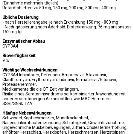
(Einnahme mehrmals täglich)
Retardtabletten zu 50 mg, 150 mg, 200 mg, 300 mg, 400 mg
Übliche Dosierung
- nach Herstellerangabe: je nach Erkrankung 150 mg - 800 mg
- Niedrigdosierung nach Aderhold: Ersterkrankung: 76 mg ansonsten
152 mg tgl.
Enzymatischer Abbau
CYP3A4
Bioverfügbarkeit
9 %
Wichtige Wechselwirkungen
CYP3A4 Inhibitoren, Deferipon, Amprenavir, Atazanavir,
Clarithromycin, Erythromycin, Indinavir, Nirmatrelvir/Ritonavir,
Proteasehemmer,
Medikamente die die QT Zeit verlängern,
Risiko eines Serotoninsyndroms bei kombinierter Anwendung mit
anderen serotonergen Arzneimittlen, wie MAO Hemmern,
SSRI/SNRI; TZA
Häufige Nebenwirkungen
Schwindel, Kopfschmerzen, Mundtrockenheit,
Nasenschleimhautentzündung, Schläfrigkeit, Gewichtszunahme,
ungewöhnliche Muskelbewegungen, Zittern, Cholesterinerhöhung,
erhöhter Herzschlag, Herzklopfen, Herzschmerzen, Herzstolpern,