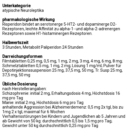
Unterkategorie
atypische Neuroleptika
pharmakologische Wirkung
Risperidon bindet an serotonerge 5-HT2- und dopaminerge D2-
Rezeptoren, leichte Affinität zu alpha-1- und alpha-2-adrenergen
Rezeptoren sowie H1-histaminergen Rezeptoren.
Halbwertszeit
3 Stunden, Metabolit Paliperidon 24 Stunden
Darreichungsformen
Filmtabletten 0,25 mg, 0,5 mg, 1 mg, 2 mg, 3 mg, 4 mg, 6 mg, 8 mg;
Schmelztabletten 0,5 mg, 1 mg, 2 mg; Lösung 1 mg/ml; Pulver für
Depotinjektionssuspension 25 mg, 37,5 mg, 50 mg, Tr. Susp 25 mg,
37,5 mg, 50 mg
Übliche Dosierung
nach Herstellerangaben:
Schizophrenie: initial 2 mg, Erhaltungsdosis 4 mg, Höchstdosis 16
mg pro Tag
Manie: initial 2 mg, Höchstdosis 6 mg pro Tag
anhaltende Aggression bei Alzheimerdemenz: 0,5 mg 2x tgl, bis zu
1mg 2 x tgl, maximal für 6 Wochen
Verhaltensstörungen bei Kindern und Jugendlichen ab 5 Jahren und
ab Gewicht von 50 kg: durchschnittlich 0,5 bis 1,5 mg pro Tag;
Gewicht unter 50 kg durchschnittlich 0,25 mg pro Tag