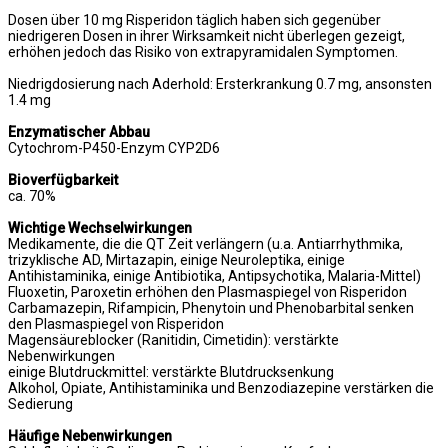
Dosen über 10 mg Risperidon täglich haben sich gegenüber
niedrigeren Dosen in ihrer Wirksamkeit nicht überlegen gezeigt,
erhöhen jedoch das Risiko von extrapyramidalen Symptomen.
Niedrigdosierung nach Aderhold: Ersterkrankung 0.7 mg, ansonsten
1.4 mg
Enzymatischer Abbau
Cytochrom-P450-Enzym CYP2D6
Bioverfügbarkeit
ca. 70%
Wichtige Wechselwirkungen
Medikamente, die die QT Zeit verlängern (u.a. Antiarrhythmika,
trizyklische AD, Mirtazapin, einige Neuroleptika, einige
Antihistaminika, einige Antibiotika, Antipsychotika, Malaria-Mittel)
Fluoxetin, Paroxetin erhöhen den Plasmaspiegel von Risperidon
Carbamazepin, Rifampicin, Phenytoin und Phenobarbital senken
den Plasmaspiegel von Risperidon
Magensäureblocker (Ranitidin, Cimetidin): verstärkte
Nebenwirkungen
einige Blutdruckmittel: verstärkte Blutdrucksenkung
Alkohol, Opiate, Antihistaminika und Benzodiazepine verstärken die
Sedierung
Häufige Nebenwirkungen