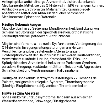
Antiepileptika, anticholinerge Arzneimittel, blutdrucksenkende
Medikamente, Mittel, die das QT-Intervall im EKG verlängern können,
Antibiotika wie Erythromycin, Malariamittel, Kaliumspiegel-
absenkende Mittel, den Abbau in der Leber hemmende
Medikamente, Epinephrin/Adrenalin
Häufige Nebenwirkungen
Müdigkeit bis hin zu Sedierung, Mundtrockenheit, Eindickung von
Schleim mit Störungen der Speichelsekretion, orthostatische
Kreislaufprobleme, paradoxer Blutdruckabfall.
Möglich sind ferner u.a. : sexuelle Dysfunktionen, Verlängerung des
QT-Intervalls, Erregungsleitungsstörungen am Herzen,
Verschlechterung bei bestehenden Atemstörungen,
Lichtempfindlichkeit der Haut bis hin zu schweren Hautreaktionen,
Verwirrtheitszustände, Unruhe, Krampfanfälle, Früh- und
Spätdyskinesien, Arzneimittel-induziertes Parkinson-Syndrom,
paradoxe Erregungszustände mit Zittern, Reizbarkeit, Aggression,
Schlaflosigkeit und Verstimmungen; Halluzinationen
Häüfigkeit unbekannt: Herzrhythmusstörungen => Torsades de
Pointes, malignes Neuroleptika-Syndrom, Thrombozytopenie
(Niedrige Blutplättchenzahl), venösen Thromboembolien
Hinweise zum Absetzen
hohes Risiko für Entzugssymptome, langsam ausschleichen
Wasserlösemethode, Feinwaage, Flüssigpräparat