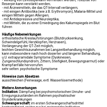
- Wirkung von Levodopa kann vermindert werden, Toxizität von
Reserpin kann verstärkt werden;
- mit Arzneimitteln, die das QT-Intervall verlängern;
- mit einigen Antibiotika (wie z.B. Erythromycin), Malaria-Mittel und
einigen Mitteln gegen Allergien;
- mit Antidepressiva und Neuroleptika;
- mit Mitteln, die zu einer Erniedrigung des Kaliumspiegels im Blut
führen
Häufige Nebenwirkungen
orthostatische Kreislaufstörungen (Blutdrucksenkung,
Schwindelgefühl, Herzklopfen, Herzrasen),
Verlängerung der QT-Zeit möglich,
leichten Gewichtszunahmen bei Langzeitbehandlung möglich,
kann insbesondere nach hoch dosierter und längerer Behandlung,
u.U. extrapyramidale Symptome (Dyskinesien,
Zungenschlundsyndrom, Zittern, Steifigkeit, Bewegungsarmut) oder
Krampfanfälle hervorrufen.
sehr selten: psychotische Symptome
Hinweise zum Absetzen
ausschleichen (Feinwaage, evtl. Wasserlösemethode)
Weitere Anmerkungen
Indikation:
Dämpfung bei psychomotorischen Unruhe- und
Erregungszuständen im Rahmen psychiatrischer
Grunderkrankungen
Schwangerschaft:
im ersten Schwangerschaftsdrittel