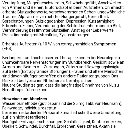
Verstopfung, Magenbeschwerden, Schwächegefühl, Anschwellen
von Armen und Beinen, Blutdruckabfall beim Aufstehen, Ohnmacht,
erhöhte Blutzuckerwerte, verschwommenen Sehen, ungewöhnliche
Träume, Alpträume, vermehrtes Hungergefühl, Gereiztheit,
Sprechstörungen, Suizidgedanken, Depression, Kurzatmigkeit,
Erbrechen, Fieber, Veränderung der Schilddrüsenhormone im Blut,
Verminderung bestimmter Blutzellen, Anstieg der Leberwerte,
Prolaktinanstieg mit Milchfluss, Zyklusstörungen
Erhöhtes Auftreten (≥ 10 %) von extrapyramidalen Symptomen
(EPS)
Bei längerer und hoch dosierter Therapie können bei Neuroleptika
unumkehrbare Nervenstörungen im Mundbereich, Gesicht, sowie an
Armen und Beinen mit Zuckungen, Zittern und Bewegungslosigkeit
auftreten (Extrapyramide Störungen). Frauen und ältere Menschen
sind davon häufiger betroffen als andere Patientengruppen. Das
Risiko ist bei typischen NL höher als bei atypischen.
Neuere Studien zeigen, dass die langfristige Einnahme von NL zu
Hirnathropie führen kann.
Hinweise zum Absetzen
Wasserlösmethode (gut lösbar sind die 25 mg Tabl. von Heumann),
Feinwaage, Individualrezeptur
bei einem retardierten Präparat zunächst schrittweise Umstellung
auf ein nicht-retardiertes.
Häufigste Entzugserscheinungen: Schlaflosigkeit, Kopfschmerzen,
Übelkeit, Schwindel, Durchfall, Erbrechen, Gereiztheit, Akathisie,