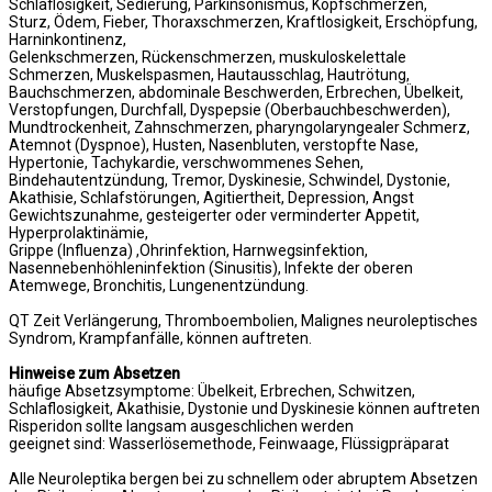
Schlaflosigkeit, Sedierung, Parkinsonismus, Kopfschmerzen,
Sturz, Ödem, Fieber, Thoraxschmerzen, Kraftlosigkeit, Erschöpfung,
Harninkontinenz,
Gelenkschmerzen, Rückenschmerzen, muskuloskelettale
Schmerzen, Muskelspasmen, Hautausschlag, Hautrötung,
Bauchschmerzen, abdominale Beschwerden, Erbrechen, Übelkeit,
Verstopfungen, Durchfall, Dyspepsie (Oberbauchbeschwerden),
Mundtrockenheit, Zahnschmerzen, pharyngolaryngealer Schmerz,
Atemnot (Dyspnoe), Husten, Nasenbluten, verstopfte Nase,
Hypertonie, Tachykardie, verschwommenes Sehen,
Bindehautentzündung, Tremor, Dyskinesie, Schwindel, Dystonie,
Akathisie, Schlafstörungen, Agitiertheit, Depression, Angst
Gewichtszunahme, gesteigerter oder verminderter Appetit,
Hyperprolaktinämie,
Grippe (Influenza) ,Ohrinfektion, Harnwegsinfektion,
Nasennebenhöhleninfektion (Sinusitis), Infekte der oberen
Atemwege, Bronchitis, Lungenentzündung.
QT Zeit Verlängerung, Thromboembolien, Malignes neuroleptisches
Syndrom, Krampfanfälle, können auftreten.
Hinweise zum Absetzen
häufige Absetzsymptome: Übelkeit, Erbrechen, Schwitzen,
Schlaflosigkeit, Akathisie, Dystonie und Dyskinesie können auftreten
Risperidon sollte langsam ausgeschlichen werden
geeignet sind: Wasserlösemethode, Feinwaage, Flüssigpräparat
Alle Neuroleptika bergen bei zu schnellem oder abruptem Absetzen