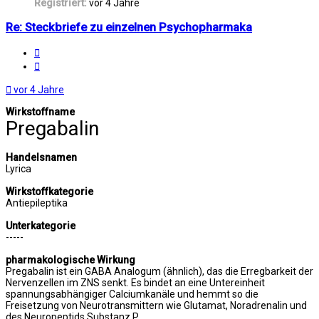
Registriert:
vor 4 Jahre
Re: Steckbriefe zu einzelnen Psychopharmaka
Melden
Zitat
vor 4 Jahre
Wirkstoffname
Pregabalin
Handelsnamen
Lyrica
Wirkstoffkategorie
Antiepileptika
Unterkategorie
-----
pharmakologische Wirkung
Pregabalin ist ein GABA Analogum (ähnlich), das die Erregbarkeit der
Nervenzellen im ZNS senkt. Es bindet an eine Untereinheit
spannungsabhängiger Calciumkanäle und hemmt so die
Freisetzung von Neurotransmittern wie Glutamat, Noradrenalin und
des Neuropeptids Substanz P.