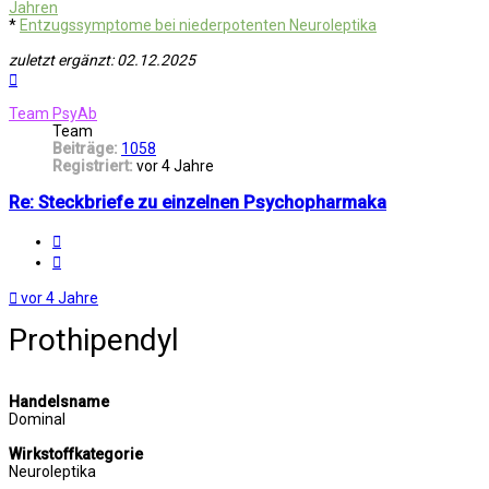
Jahren
*
Entzugssymptome bei niederpotenten Neuroleptika
zuletzt ergänzt: 02.12.2025
Nach
oben
Team PsyAb
Team
Beiträge:
1058
Registriert:
vor 4 Jahre
Re: Steckbriefe zu einzelnen Psychopharmaka
Melden
Zitat
vor 4 Jahre
Prothipendyl
Handelsname
Dominal
Wirkstoffkategorie
Neuroleptika