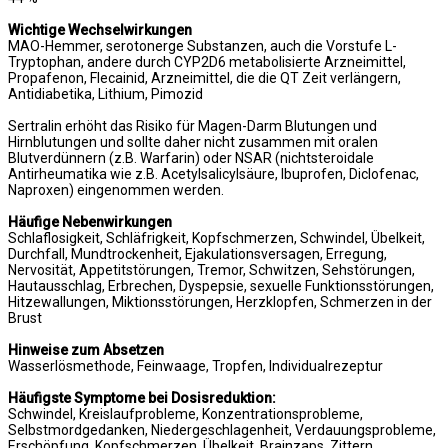
Wichtige Wechselwirkungen
MAO-Hemmer, serotonerge Substanzen, auch die Vorstufe L-
Tryptophan, andere durch CYP2D6 metabolisierte Arzneimittel,
Propafenon, Flecainid, Arzneimittel, die die QT Zeit verlängern,
Antidiabetika, Lithium, Pimozid
Sertralin erhöht das Risiko für Magen-Darm Blutungen und
Hirnblutungen und sollte daher nicht zusammen mit oralen
Blutverdünnern (z.B. Warfarin) oder NSAR (nichtsteroidale
Antirheumatika wie z.B. Acetylsalicylsäure, Ibuprofen, Diclofenac,
Naproxen) eingenommen werden.
Häufige Nebenwirkungen
Schlaflosigkeit, Schläfrigkeit, Kopfschmerzen, Schwindel, Übelkeit,
Durchfall, Mundtrockenheit, Ejakulationsversagen, Erregung,
Nervosität, Appetitstörungen, Tremor, Schwitzen, Sehstörungen,
Hautausschlag, Erbrechen, Dyspepsie, sexuelle Funktionsstörungen,
Hitzewallungen, Miktionsstörungen, Herzklopfen, Schmerzen in der
Brust
Hinweise zum Absetzen
Wasserlösmethode, Feinwaage, Tropfen, Individualrezeptur
Häufigste Symptome bei Dosisreduktion:
Schwindel, Kreislaufprobleme, Konzentrationsprobleme,
Selbstmordgedanken, Niedergeschlagenheit, Verdauungsprobleme,
Erschöpfung, Kopfschmerzen, Übelkeit, Brainzaps, Zittern