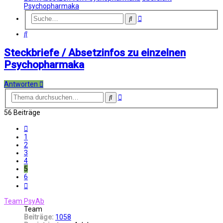
Psychopharmaka
Erweiterte
Suche
Suche
Suche
Steckbriefe / Absetzinfos zu einzelnen
Psychopharmaka
Antworten
Erweiterte
Suche
Suche
56 Beiträge
Vorherige
1
2
3
4
5
6
Nächste
Team PsyAb
Team
Beiträge:
1058