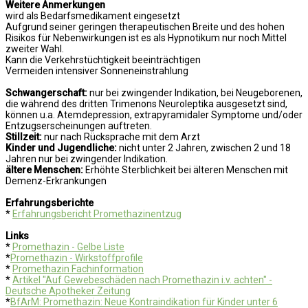
Weitere Anmerkungen
wird als Bedarfsmedikament eingesetzt
Aufgrund seiner geringen therapeutischen Breite und des hohen
Risikos für Nebenwirkungen ist es als Hypnotikum nur noch Mittel
zweiter Wahl.
Kann die Verkehrstüchtigkeit beeinträchtigen
Vermeiden intensiver Sonneneinstrahlung
Schwangerschaft:
nur bei zwingender Indikation, bei Neugeborenen,
die während des dritten Trimenons Neuroleptika ausgesetzt sind,
können u.a. Atemdepression, extrapyramidaler Symptome und/oder
Entzugserscheinungen auftreten.
Stillzeit:
nur nach Rücksprache mit dem Arzt
Kinder und Jugendliche:
nicht unter 2 Jahren, zwischen 2 und 18
Jahren nur bei zwingender Indikation.
ältere Menschen:
Erhöhte Sterblichkeit bei älteren Menschen mit
Demenz-Erkrankungen
Erfahrungsberichte
*
Erfahrungsbericht Promethazinentzug
Links
*
Promethazin - Gelbe Liste
*
Promethazin - Wirkstoffprofile
*
Promethazin Fachinformation
*
Artikel "Auf Gewebeschäden nach Promethazin i.v. achten" -
Deutsche Apotheker Zeitung
*
BfArM: Promethazin: Neue Kontraindikation für Kinder unter 6