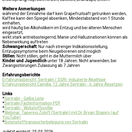
Weitere Anmerkungen
während der Einnahme darf kein Grapefruitsaft getrunken werden,
Kaffee kann den Spiegel absenken, Mindestabstand von 1 Stunde
einhalten,
wird häufig bei Alkoholikern im Entzug und bei älteren Menschen
eingesetzt,
wirkt stark antriebssteigernd, Manie und Halluzinationen können als
Nebenwirkung auftreten
Schwangerschaft:
Nur nach strenger Indikationsstellung,
Entzugssymptome beim Neugeborenen sind möglich
Stillen:
Nicht stillen, geht in die Muttermilch über
Kinder und Jugendlich
unter 18 Jahren: Nicht anwenden; bei
Zwangsstörungen Zulassung ab 7 Jahren
Erfahrungsberichte
Erfahrungsbericht: Sertralin / SSRI- induzierte Akathisie
Erfahrungsbericht Camilla: 12 Jahre Sertralin - 6 Jahre Absetzen
Links
*
Sertralin - Gelbe Liste
*
Sertralin Fachinformation PDF
*
Sertralin - Wirkstoffprofile
*
Webinar: Tapering Zoloft (Sertralin) mit Dr. Bryan Shapiro (auf
YouTube)
*
Botenstofftransporterbelegung von Sertralin
zuletzt ergänzt: 25.03.2026