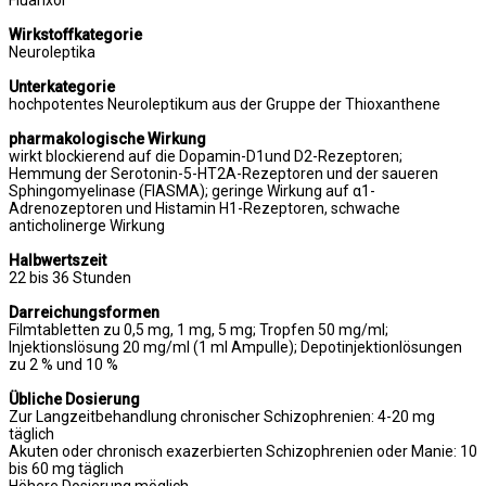
Fluanxol
Wirkstoffkategorie
Neuroleptika
Unterkategorie
hochpotentes Neuroleptikum aus der Gruppe der Thioxanthene
pharmakologische Wirkung
wirkt blockierend auf die Dopamin-D1und D2-Rezeptoren;
Hemmung der Serotonin-5-HT2A-Rezeptoren und der saueren
Sphingomyelinase (FIASMA); geringe Wirkung auf α1-
Adrenozeptoren und Histamin H1-Rezeptoren, schwache
anticholinerge Wirkung
Halbwertszeit
22 bis 36 Stunden
Darreichungsformen
Filmtabletten zu 0,5 mg, 1 mg, 5 mg; Tropfen 50 mg/ml;
Injektionslösung 20 mg/ml (1 ml Ampulle); Depotinjektionlösungen
zu 2 % und 10 %
Übliche Dosierung
Zur Langzeitbehandlung chronischer Schizophrenien: 4-20 mg
täglich
Akuten oder chronisch exazerbierten Schizophrenien oder Manie: 10
bis 60 mg täglich