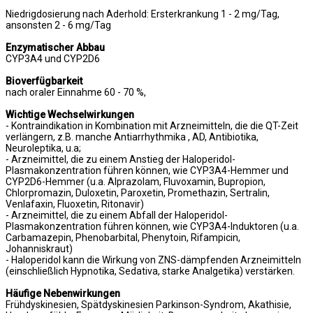
Niedrigdosierung nach Aderhold: Ersterkrankung 1 - 2 mg/Tag,
ansonsten 2 - 6 mg/Tag
Enzymatischer Abbau
CYP3A4 und CYP2D6
Bioverfügbarkeit
nach oraler Einnahme 60 - 70 %,
Wichtige Wechselwirkungen
- Kontraindikation in Kombination mit Arzneimitteln, die die QT-Zeit
verlängern, z.B. manche Antiarrhythmika , AD, Antibiotika,
Neuroleptika, u.a;
- Arzneimittel, die zu einem Anstieg der Haloperidol-
Plasmakonzentration führen können, wie CYP3A4-Hemmer und
CYP2D6-Hemmer (u.a. Alprazolam, Fluvoxamin, Bupropion,
Chlorpromazin, Duloxetin, Paroxetin, Promethazin, Sertralin,
Venlafaxin, Fluoxetin, Ritonavir)
- Arzneimittel, die zu einem Abfall der Haloperidol-
Plasmakonzentration führen können, wie CYP3A4-Induktoren (u.a.
Carbamazepin, Phenobarbital, Phenytoin, Rifampicin,
Johanniskraut)
- Haloperidol kann die Wirkung von ZNS-dämpfenden Arzneimitteln
(einschließlich Hypnotika, Sedativa, starke Analgetika) verstärken.
Häufige Nebenwirkungen
Frühdyskinesien, Spätdyskinesien Parkinson-Syndrom, Akathisie,