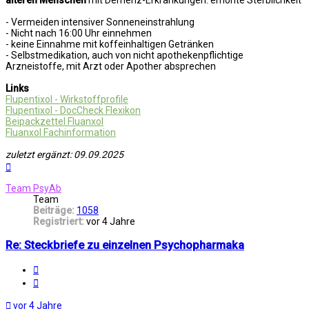
älteren Menschen
mit Demenz-Erkrankungen: erhöhte Sterblichkeit
- Vermeiden intensiver Sonneneinstrahlung
- Nicht nach 16:00 Uhr einnehmen
- keine Einnahme mit koffeinhaltigen Getränken
- Selbstmedikation, auch von nicht apothekenpflichtige
Arzneistoffe, mit Arzt oder Apother absprechen
Links
Flupentixol - Wirkstoffprofile
Flupentixol - DocCheck Flexikon
Beipackzettel Fluanxol
Fluanxol Fachinformation
zuletzt ergänzt: 09.09.2025
Nach
oben
Team PsyAb
Team
Beiträge:
1058
Registriert:
vor 4 Jahre
Re: Steckbriefe zu einzelnen Psychopharmaka
Melden
Zitat
vor 4 Jahre