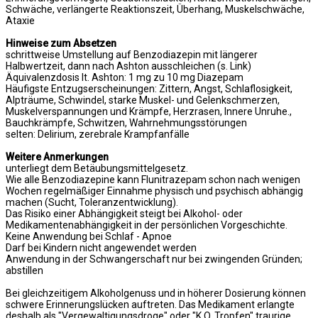
Schwäche, verlängerte Reaktionszeit, Überhang, Muskelschwäche,
Ataxie
Hinweise zum Absetzen
schrittweise Umstellung auf Benzodiazepin mit längerer
Halbwertzeit, dann nach Ashton ausschleichen (s. Link)
Äquivalenzdosis lt. Ashton: 1 mg zu 10 mg Diazepam
Häufigste Entzugserscheinungen: Zittern, Angst, Schlaflosigkeit,
Alpträume, Schwindel, starke Muskel- und Gelenkschmerzen,
Muskelverspannungen und Krämpfe, Herzrasen, Innere Unruhe.,
Bauchkrämpfe, Schwitzen, Wahrnehmungsstörungen
selten: Delirium, zerebrale Krampfanfälle
Weitere Anmerkungen
unterliegt dem Betäubungsmittelgesetz.
Wie alle Benzodiazepine kann Flunitrazepam schon nach wenigen
Wochen regelmäßiger Einnahme physisch und psychisch abhängig
machen (Sucht, Toleranzentwicklung).
Das Risiko einer Abhängigkeit steigt bei Alkohol- oder
Medikamentenabhängigkeit in der persönlichen Vorgeschichte.
Keine Anwendung bei Schlaf - Apnoe
Darf bei Kindern nicht angewendet werden
Anwendung in der Schwangerschaft nur bei zwingenden Gründen;
abstillen
Bei gleichzeitigem Alkoholgenuss und in höherer Dosierung können
schwere Erinnerungslücken auftreten. Das Medikament erlangte
deshalb als "Vergewaltigungsdroge" oder "K.O. Tropfen" traurige