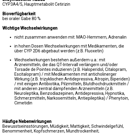
CYP3A4/5, Hauptmetabolit Cetirizin
Bioverfügbarkeit
bei oraler Gabe 80 %
Wichtige Wechselwirkungen
nicht zusammen anwenden mit: MAO-Hemmern, Adrenalin
in hohen Dosen Wechselwirkungen mit Medikamenten, die
über CYP 2D6 abgebaut werden (z.B. Fluoxetin)
Wechselwirkungen bestehen außerdem u.a.: mit
Arzneimitteln, die das QT-Intervall verlängern und/oder
Torsade de Pointes induzieren (z.B. Haloperidol, Citalopram,
Escitalopram) / mit Medikamenten mit anticholinerger
Wirkung (z.B. trizyklischen Antidepressiva, Atropin, Biperiden)
/ mit einigen Antibiotika, Pilzmitteln, Blutdhochdruckmitteln /
mit anderen zentral dämpfenden Arzneimitteln (z.B.
Neuroleptika, Benzodiazepinen, Antidepressiva, Hypnotika,
Schmerzmitteln, Narkosemitteln, Antiepileptika) / Phenytoin,
Cimetidin
Häufige Nebenwirkungen
Bewusstseinsstörungen, Müdigkeit, Mattigkeit, Schwindelgefühl,
Benommenheit, Kopfschmerzen, Mundtrockenheit;