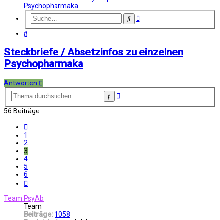
Psychopharmaka
Erweiterte
Suche
Suche
Suche
Steckbriefe / Absetzinfos zu einzelnen
Psychopharmaka
Antworten
Erweiterte
Suche
Suche
56 Beiträge
Vorherige
1
2
3
4
5
6
Nächste
Team PsyAb
Team
Beiträge:
1058