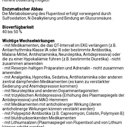
Höhere Dosierung möglich
Enzymatischer Abbau
Die Metabolisierung des Flupentixol erfolgt vorwiegend durch
Sulfoxidation, N-Dealkylierung und Bindung an Glucuronsäure.
Bioverfügbarkeit
40 bis 50 %
Wichtige Wechselwirkungen
- mit Medikamenten, die das QT-Intervall im EKG verlängern (z.B.
Antiarrhythmika Klasse IA oder III oder bestimmte Antibiotika,
Malaria-Mittel, Antihistaminika, Neuroleptika, Antidepressiva) oder
die zu einer Hypokaliämie führen (z.B. bestimmte Diuretika) - nicht
zusammen anwenden
- mit Reserpin-haltigen Präparaten und Adrenalin - nicht zusammen
anwenden
- mit Analgetika, Hypnotika, Sedativa, Antihistaminika oder anderen
zentral dämpfenden Medikamenten (es kann zu verstärkter
Sedierung und Atemdepression kommen)
- mit Neuroleptika und anderen Dopaminantagonisten
- mit trizyklischen Antidepressiva (Erhöhung des Plasmaspiegels der
Antidepressiva) und MAO-Hemmern
- mit Medikamenten mit anticholinerger Wirkung (deren
anticholinerge Wirkungen können verstärkt werden)
- mit Polypeptid-Antibiotika (z.B. Capreomycin, Colistin, Polymyxin B)
- mit blutdrucksenkenden Medikamenten
- mit Lithiumsalzen (Plasmaspiegel von Flupentixol und von Lithium