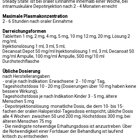
Steady State: ist bei oraler Einnahme innerhalb einer Woche, bei
intramuskuläre Depotinjektion nach 2 - 4 Monaten erreicht
Maximale Plasmakonzentration
2 - 6 Stunden nach oraler Einnahme
Darreichungsformen
Tabletten 1 mg, 2 mg, 4 mg, 5 mg, 10 mg 12 mg, 20 mg; Lösung 2
mg/ml;
Injektionslösung 1 ml, 3 ml, 5 ml;
Decanoat Depot 50 mg/ml Injektionslösung 1 ml, 3 ml; Decanoat 50
mg/ml Ampulle, 100 mg/ml Ampulle, 500 mg/10 ml
Durchstechflasche
Übliche Dosierung
nach Herstellerangaben:
- oral je nach Indikation: Erwachsene: 2 - 10 mg/ Tag,
Tageshöchstdosis 10 - 20 mg (Dosierungen über 10 mg haben keine
bessere Wirkung);
Tageshöchstdosis je nach Indikation Kinder 3 - 5 mg, ältere
Menschen 5 mg
- Depotinjektionslösung: monatliche Dosis, die dem 10- bis 15-
fachen der oralen Haloperidol-Tagesdosis entspricht, übliche Dosis
alle 4 Wochen: zwischen 50 und 200 mg; Höchstdosis 300 mg; bei
älteren Menschen 75 mg
- Die niedrigste notwendige Erhaltungsdosis ist anzustreben. Über
die Notwendigkeit einer Fortdauer der Behandlung ist laufend
kritisch zu entscheiden.