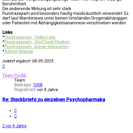
Berühmtheit.
Die sedierende Wirkung ist sehr stark.
Flunitrazepam wird besonders häufig missbräuchlich verwendet. Es
darf laut Warnhinweis unter keinen Umständen Drogenabhängigen
oder Patienten mit Abhängigkeitsanamnese verschrieben werden.
Links
*
Flunitrazepam - Gelbe Liste
*
Flunitrazepam - DocCheck Flexikon
*
Flunitrazepam -arznei-telegramm
*
Ashton Manual
zuletzt ergänzt: 08.09.2025
Nach
oben
Team PsyAb
Team
Beiträge:
1058
Registriert:
vor 4 Jahre
Re: Steckbriefe zu einzelnen Psychopharmaka
Melden
Zitat
vor 4 Jahre