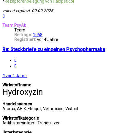
*
Rezeptorenbelegung von Haloperidol
zuletzt ergänzt: 09.09.2025
Nach
oben
Team PsyAb
Team
Beiträge:
1058
Registriert:
vor 4 Jahre
Re: Steckbriefe zu einzelnen Psychopharmaka
Melden
Zitat
vor 4 Jahre
Wirkstoffname
Hydroxyzin
Handelsnamen
Atarax, AH 3, Elroquil, Vetaraxoid, Vistaril
Wirkstoffkategorie
Antihistaminikum, Tranquilizer
Unterkategorie