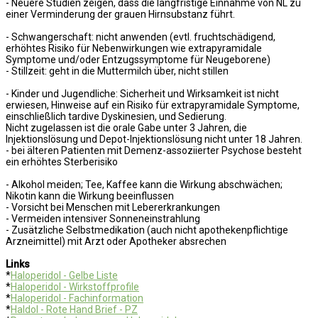
- Neuere Studien zeigen, dass die langfristige Einnahme von NL zu
einer Verminderung der grauen Hirnsubstanz führt.
- Schwangerschaft: nicht anwenden (evtl. fruchtschädigend,
erhöhtes Risiko für Nebenwirkungen wie extrapyramidale
Symptome und/oder Entzugssymptome für Neugeborene)
- Stillzeit: geht in die Muttermilch über, nicht stillen
- Kinder und Jugendliche: Sicherheit und Wirksamkeit ist nicht
erwiesen, Hinweise auf ein Risiko für extrapyramidale Symptome,
einschließlich tardive Dyskinesien, und Sedierung.
Nicht zugelassen ist die orale Gabe unter 3 Jahren, die
Injektionslösung und Depot-Injektionslösung nicht unter 18 Jahren.
- bei älteren Patienten mit Demenz-assoziierter Psychose besteht
ein erhöhtes Sterberisiko
- Alkohol meiden; Tee, Kaffee kann die Wirkung abschwächen;
Nikotin kann die Wirkung beeinflussen
- Vorsicht bei Menschen mit Lebererkrankungen
- Vermeiden intensiver Sonneneinstrahlung
- Zusätzliche Selbstmedikation (auch nicht apothekenpflichtige
Arzneimittel) mit Arzt oder Apotheker absrechen
Links
*
Haloperidol - Gelbe Liste
*
Haloperidol - Wirkstoffprofile
*
Haloperidol - Fachinformation
*
Haldol - Rote Hand Brief - PZ