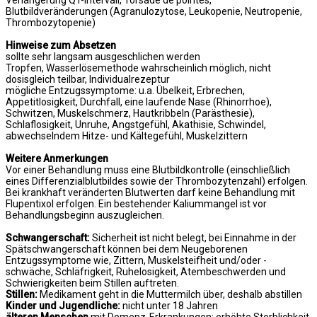
Verlängerung QT-Intervall, Torsade de pointes,
Blutbildveränderungen (Agranulozytose, Leukopenie, Neutropenie,
Thrombozytopenie)
Hinweise zum Absetzen
sollte sehr langsam ausgeschlichen werden
Tropfen, Wasserlösemethode wahrscheinlich möglich, nicht
dosisgleich teilbar, Individualrezeptur
mögliche Entzugssymptome: u.a. Übelkeit, Erbrechen,
Appetitlosigkeit, Durchfall, eine laufende Nase (Rhinorrhoe),
Schwitzen, Muskelschmerz, Hautkribbeln (Parästhesie),
Schlaflosigkeit, Unruhe, Angstgefühl, Akathisie, Schwindel,
abwechselndem Hitze- und Kältegefühl, Muskelzittern
Weitere Anmerkungen
Vor einer Behandlung muss eine Blutbildkontrolle (einschließlich
eines Differenzialblutbildes sowie der Thrombozytenzahl) erfolgen.
Bei krankhaft veränderten Blutwerten darf keine Behandlung mit
Flupentixol erfolgen. Ein bestehender Kaliummangel ist vor
Behandlungsbeginn auszugleichen.
Schwangerschaft:
Sicherheit ist nicht belegt, bei Einnahme in der
Spätschwangerschaft können bei dem Neugeborenen
Entzugssymptome wie, Zittern, Muskelsteifheit und/oder -
schwäche, Schläfrigkeit, Ruhelosigkeit, Atembeschwerden und
Schwierigkeiten beim Stillen auftreten.
Stillen:
Medikament geht in die Muttermilch über, deshalb abstillen
Kinder und Jugendliche:
nicht unter 18 Jahren