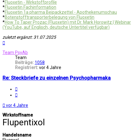
*
Fluoxetin - Wirkstoffprofile
*
Fluoxetin Fachinformation
*
Fluoxetin 1a pharma Beipackzettel - Apothekenumschau
*
Botenstofftransporterbelegung von Fluoxetin
*
How To Taper Prozac (Fluoxetin) mit Dr. Mark Horowitz | Webinar
(YouTube, auf Englisch, deutsche Untertitel verfügbar)
zuletzt ergänzt: 31.07.2025
Nach
oben
Team PsyAb
Team
Beiträge:
1058
Registriert:
vor 4 Jahre
Re: Steckbriefe zu einzelnen Psychopharmaka
Melden
Zitat
vor 4 Jahre
Wirkstoffname
Flupentixol
Handelsname