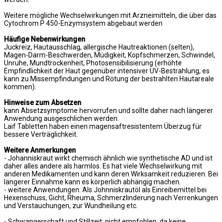
Weitere mögliche Wechselwirkungen mit Arzneimitteln, die über das
Cytochrom P 450-Enzymsystem abgebaut werden
Häufige Nebenwirkungen
Juckreiz, Hautausschlag, allergische Hautreaktionen (selten),
Magen-Darm-Beschwerden, Müdigkeit, Kopfschmerzen, Schwindel,
Unruhe, Mundtrockenheit, Photosensibilisierung (erhöhte
Empfindlichkeit der Haut gegenüber intensiver UV-Bestrahlung, es
kann zu Missempfindungen und Rötung der bestrahlten Hautareale
kommen).
Hinweise zum Absetzen
kann Absetzsymptome hervorrufen und sollte daher nach längerer
Anwendung ausgeschlichen werden.
Laif Tabletten haben einen magensaftresistentem Überzug für
bessere Verträglichkeit.
Weitere Anmerkungen
- Johanniskraut wirkt chemisch ähnlich wie synthetische AD und ist
daher alles andere als harmlos. Es hat viele Wechselwirkung mit
anderen Medikamenten und kann deren Wirksamkeit reduzieren. Bei
längerer Einnahme kann es körperlich abhängig machen.
- weitere Anwendungen: Als Johnniskrautöl als Einreibemittel bei
Hexenschuss, Gicht, Rheuma, Schmerzlinderung nach Verrenkungen
und Verstauchungen, zur Wundheilung etc.
- Schwangerschaft und Stillzeit: nicht empfohlen, da keine