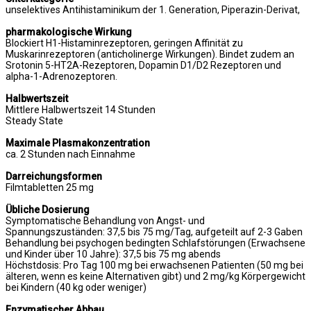
unselektives Antihistaminikum der 1. Generation, Piperazin-Derivat,
pharmakologische Wirkung
Blockiert H1-Histaminrezeptoren, geringen Affinität zu
Muskarinrezeptoren (anticholinerge Wirkungen). Bindet zudem an
Srotonin 5-HT2A-Rezeptoren, Dopamin D1/D2 Rezeptoren und
alpha-1-Adrenozeptoren.
Halbwertszeit
Mittlere Halbwertszeit 14 Stunden
Steady State
Maximale Plasmakonzentration
ca. 2 Stunden nach Einnahme
Darreichungsformen
Filmtabletten 25 mg
Übliche Dosierung
Symptomatische Behandlung von Angst- und
Spannungszuständen: 37,5 bis 75 mg/Tag, aufgeteilt auf 2-3 Gaben
Behandlung bei psychogen bedingten Schlafstörungen (Erwachsene
und Kinder über 10 Jahre): 37,5 bis 75 mg abends
Höchstdosis: Pro Tag 100 mg bei erwachsenen Patienten (50 mg bei
älteren, wenn es keine Alternativen gibt) und 2 mg/kg Körpergewicht
bei Kindern (40 kg oder weniger)
Enzymatischer Abbau