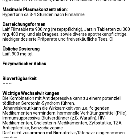
Maximale Plasmakonzentration:
Hyperforin ca 3-4 Stunden nach Einnahme
Darreichungsformen
Laif Filmtablette 900 mg (rezeptpflichtig), Jarsin Tabletten zu 300
mg, 400 mg, und als Dragees, sowie diverse apothekenpflichtige,
niedriger dosierte Präparate und freiverkäufliche Tees, Öl
Übliche Dosierung
Laif: 900 mg tgl.
Enzymatischer Abbau
------
Bioverfügbarkeit
------
Wichtige Wechselwirkungen
Die Kombination mit Antidepressiva kann zu einem potenziell
tödlichen Serotonin-Syndrom führen.
Johanniskraut kann die Wirksamkeit von u.a. folgenden
Medikamenten vermindern: hormonelle Verhütungsmittel (Pille),
Immunsuppressiva, Blutverdünner (z.B. Warafin), HIV-
Medikamenten, Cholesterin-Medikamenten, Zytostatika, TZA,
Antiepileptika, Benzodiazepine
Darf nicht zusammen mit Nirmatrelvir/Ritonavir eingenommen
werden.