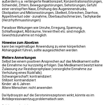
außerdem u.a. verlängerte Reaktionszeit, Konzentrationsstörungen,
Schwindel, Zittern, Bewegungsstörungen, Sehstörungen, Gefühl
einer verstopften Nase, Erhöhung des Augeninnendrucks,
Obstipation und Miktionsstörungen, Übelkeit, Erbrechen, Diarrhoe,
Appetitverlust oder -zunahme, Oberbauchschmerzen, Tachykardie
(Herzrhythmusstörungen)
Paradoxe Wirkungen wie Unruhe, Erregung, Spannung,
Schlaflosigkeit, Albträume, Verwirrtheit etc. sind möglich.
Gewichtszunahme ist möglich.
Hinweise zum Absetzen
kann bei regelmäßiger Anwendung zu einer körperlichen
Abhängigkeit führen, sollte ausgeschlichen werden
Weitere Anmerkungen
Selbst bei einem positiven Ansprechen auf das Medikament sollte
die Einnahme nur kurzzeitig erfolgen. Das Medikament besitzt keine
Zulassung zur Rezidivprophylaxe (vorsorgliche Einnahme zur
Verhütung eines Rückfalls).
Schwangerschaft: kontraindiziert
Stillzeit: kontraindiziert
Kinder: ab 6 Jahren
Ältere Menschen: nicht anwenden
Da Hydroxyzin auf die Serotoninrezeptoren wirkt, könnte es im
Antidepressivaentzug problematisch sein.