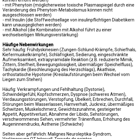
können erhöht werden)
- mit Phenytoin (möglicherweise toxische Plasmaspiegel durch eine
Veränderung des Phenytoin-Metabolismus können nicht
ausgeschlossen werden)
- mit Insulin (die Stoffwechsellage von insulinpflichtigen Diabetikern
kann unausgeglichen werden)
- mit Alkohol (die Kombination mit Alkohol führt zu einer
wechselseitigen Wirkungsverstärkung)
Häufige Nebenwirkungen
Sehr häufig: Frühdyskinesien (Zungen-Schlund-Krämpfe, Schiefhals,
Kiefermuskelkrämpfe), Schläfrigkeit, Sedierung, eingeschränkte
Aufmerksamkeit, extrapyramidale Reaktion (z.B. reduzierte Mimik,
Zittern, Steifheit, Bewegungslosigkeit, übermäßiger Speichelfluss),
Tachykardie (Beschleunigung des Herzschlags), Akathisie,
orthostatische Hypotonie (Kreislaufstörungen beim Wechsel vom
Liegen zum Stehen)
Häufig: Verkrampfungen und Fehlhaltung (Dystonie),
Schwindelgefühl, Kopfschmerzen, Dyspnoe (schweres Atmen),
Verdauungsstörungen, Verstopfung, Übelkeit, Erbrechen, Durchfall,
Störungen beim Wasserlassen, Harnverhalt, Juckreiz, übermäßiges
Schwitzen, Muskelschmerz, Gewichtszunahme, gesteigerter
Appetit, Appetitverlust, Abnahme der Libido, Sehstörungen,
verschwommenes Sehen, vermehrter Tränenfluss, Erhöhung des
Augeninnendrucks, Asthenie (Schwäche)
Selten aber gefährlich: Malignes Neuroleptika-Syndrom,