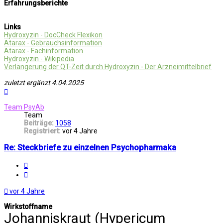
Erfahrungsberichte
Links
Hydroxyzin - DocCheck Flexikon
Atarax - Gebrauchsinformation
Atarax - Fachinformation
Hydroxyzin - Wikipedia
Verlängerung der QT-Zeit durch Hydroxyzin - Der Arzneimittelbrief
zuletzt ergänzt 4.04.2025
Nach
oben
Team PsyAb
Team
Beiträge:
1058
Registriert:
vor 4 Jahre
Re: Steckbriefe zu einzelnen Psychopharmaka
Melden
Zitat
vor 4 Jahre
Wirkstoffname
Johanniskraut (Hypericum