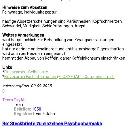
Hinweise zum Absetzen
Feinwaage, Individualrezeptur
häufige Absetzerscheinungen sind Parästhesien, Kopfschmerzen,
Schwindel, Müdigkeit, Schlafstörungen, Angst
Weitere Anmerkungen
wird hauptsächlich zur Behandlung von Zwangserkrankungen
eingesetzt
hat nur geringe anticholinerge und antihistaminerge Eigenschaften
wird auch bei Reizdarm eingesetzt
hemmt den Abbau von Koffein, daher Koffeinkonsum einschränken
Links
*
Fluvoxamin - Gelbe Liste
*
Fluvoxamin Fachinformation (FLOXYFRAL) - Compendium.ch
zuletzt ergänzt: 09.09.2025
Nach
oben
Team PsyAb
Team
Beiträge:
1058
Registriert:
vor 4 Jahre
Re: Steckbriefe zu einzelnen Psychopharmaka