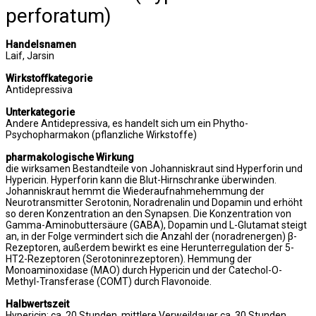
perforatum)
Handelsnamen
Laif, Jarsin
Wirkstoffkategorie
Antidepressiva
Unterkategorie
Andere Antidepressiva, es handelt sich um ein Phytho-
Psychopharmakon (pflanzliche Wirkstoffe)
pharmakologische Wirkung
die wirksamen Bestandteile von Johanniskraut sind Hyperforin und
Hypericin. Hyperforin kann die Blut-Hirnschranke überwinden.
Johanniskraut hemmt die Wiederaufnahmehemmung der
Neurotransmitter Serotonin, Noradrenalin und Dopamin und erhöht
so deren Konzentration an den Synapsen. Die Konzentration von
Gamma-Aminobuttersäure (GABA), Dopamin und L-Glutamat steigt
an, in der Folge vermindert sich die Anzahl der (noradrenergen) β-
Rezeptoren, außerdem bewirkt es eine Herunterregulation der 5-
HT2-Rezeptoren (Serotoninrezeptoren). Hemmung der
Monoaminoxidase (MAO) durch Hypericin und der Catechol-O-
Methyl-Transferase (COMT) durch Flavonoide.
Halbwertszeit
Hypericin: ca. 20 Stunden, mittlere Verweildauer ca. 30 Stunden