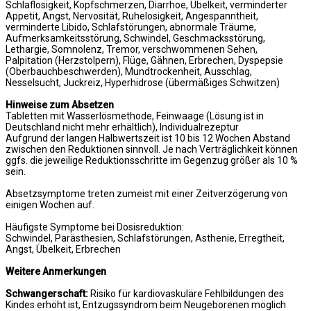
Schlaflosigkeit, Kopfschmerzen, Diarrhoe, Übelkeit, verminderter
Appetit, Angst, Nervosität, Ruhelosigkeit, Angespanntheit,
verminderte Libido, Schlafstörungen, abnormale Träume,
Aufmerksamkeitsstörung, Schwindel, Geschmacksstörung,
Lethargie, Somnolenz, Tremor, verschwommenen Sehen,
Palpitation (Herzstolpern), Flüge, Gähnen, Erbrechen, Dyspepsie
(Oberbauchbeschwerden), Mundtrockenheit, Ausschlag,
Nesselsucht, Juckreiz, Hyperhidrose (übermäßiges Schwitzen)
Hinweise zum Absetzen
Tabletten mit Wasserlösmethode, Feinwaage (Lösung ist in
Deutschland nicht mehr erhältlich), Individualrezeptur
Aufgrund der langen Halbwertszeit ist 10 bis 12 Wochen Abstand
zwischen den Reduktionen sinnvoll. Je nach Verträglichkeit können
ggfs. die jeweilige Reduktionsschritte im Gegenzug größer als 10 %
sein.
Absetzsymptome treten zumeist mit einer Zeitverzögerung von
einigen Wochen auf.
Häufigste Symptome bei Dosisreduktion:
Schwindel, Parästhesien, Schlafstörungen, Asthenie, Erregtheit,
Angst, Übelkeit, Erbrechen
Weitere Anmerkungen
Schwangerschaft:
Risiko für kardiovaskuläre Fehlbildungen des
Kindes erhöht ist, Entzugssyndrom beim Neugeborenen möglich