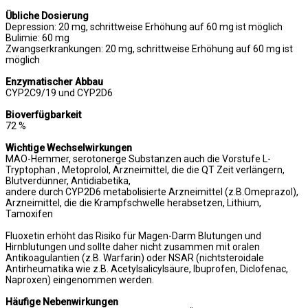
Übliche Dosierung
Depression: 20 mg, schrittweise Erhöhung auf 60 mg ist möglich
Bulimie: 60 mg
Zwangserkrankungen: 20 mg, schrittweise Erhöhung auf 60 mg ist
möglich
Enzymatischer Abbau
CYP2C9/19 und CYP2D6
Bioverfügbarkeit
72 %
Wichtige Wechselwirkungen
MAO-Hemmer, serotonerge Substanzen auch die Vorstufe L-
Tryptophan , Metoprolol, Arzneimittel, die die QT Zeit verlängern,
Blutverdünner, Antidiabetika,
andere durch CYP2D6 metabolisierte Arzneimittel (z.B.Omeprazol),
Arzneimittel, die die Krampfschwelle herabsetzen, Lithium,
Tamoxifen
Fluoxetin erhöht das Risiko für Magen-Darm Blutungen und
Hirnblutungen und sollte daher nicht zusammen mit oralen
Antikoagulantien (z.B. Warfarin) oder NSAR (nichtsteroidale
Antirheumatika wie z.B. Acetylsalicylsäure, Ibuprofen, Diclofenac,
Naproxen) eingenommen werden.
Häufige Nebenwirkungen