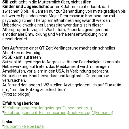
Stillzeit:
geht in die Muttermilch über, nicht stillen
Kinder und Jugendliche:
unter 8 Jahren nicht erlaubt; darf
zwischen 8 bis 18 Jahren nur zur Behandlung von mittelgradigen bis
schweren Episoden einer Major Depression in Kombination mit
psychologischen Therapiemaßnahmen angewandt werden.
Unbedenklichkeit einer Langzeitanwendung ist in dieser
Altersgruppe bezüglich Wachstum, Pubertät, geistiger und
emotionaler Entwicklung und Verhaltensentwicklung nicht
gewährleistet
Das Auftreten einer QT Zeit Verlängerung macht ein schnelles
Absetzen notwendig.
PSSD kann auftreten
Suizidalität, gesteigerte Aggressivität und Feindseligkeit kann als
Nebenwirkung auftreten; das Medikament wird mit einigen
Amokläufen, vor allem in den USA, in Verbindung gebracht.
Fluoxetin kann Knochenverlust und langfristig Osteoporose
verursachen,
Aufgrund der langen HWZ stellen Ärzte gelegentlich auf Fluoxetin
um, "um den Entzug zu erleichtern"
(Prozac bridge)
Erfahrungsberichte
*
Erfahrungsbericht: langwieriger Fluoxetinentzug
*
Erfahrungsbericht: Ein mühsamer „Nach-Entzug“ (Fluoxetin)
Links
*
Fluoxetin - Gelbe Liste