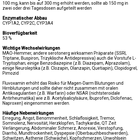
100 mg, kann bis auf 300 mg erhöht werden, sollte ab 150 mg in
zwei oder drei Tagesdosen aufgeteilt werden
Enzymatischer Abbau
CYP1A2, CYP2C, CYP3A4
Bioverfügbarkeit
53 %
Wichtige Wechselwirkungen
MAO-Hemmer, andere serotonerg wirksamen Präparate (SSRI,
Triptane, Buspiron, Trizyklische Antidepressiva) auch die Vorstufe L-
Tryptophan; einige Benzodiazepine (z.B. Diazepam, Alprazolam),
einige Neuroleptika (z.B. Clozapin, Olanzapin, Quetiapin), Clopidogrel,
Pimozid
Fluvoxamin erhöht das Risiko für Magen-Darm Blutungen und
Hirnblutungen und sollte daher nicht zusammen mit oralen
Antikoagulantien (z.B. Warfarin) oder NSAR (nichtsteroidale
Antirheumatika) wie z.B. Acetylsalicylsäure, Ibuprofen, Diclofenac,
Naproxen) eingenommen werden.
Häufige Nebenwirkungen
Erregung, Angst, Benommenheit, Schlaflosigkeit, Tremor,
Somnolenz, Nervosität, Herzklopfen, Tachykardie, QT Zeit
Verlängerung, Abdominaler Schmerz, Anorexie, Verstopfung,
Diarrhö, Mundtrockenheit, Dyspepsie (Oberbauchbeschwerden),
Schwitzen, Asthenie (Schwäche), Kopfschmerzen, Unwohlsein