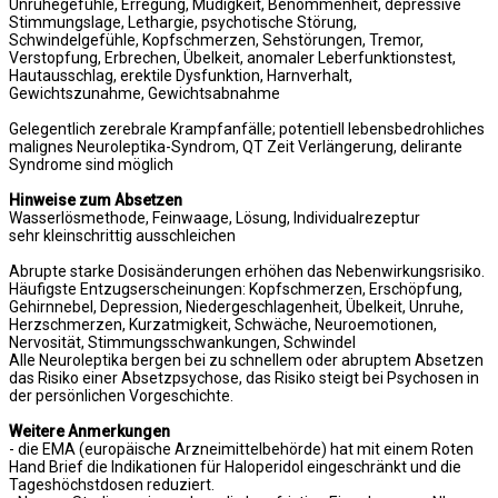
Unruhegefühle, Erregung, Müdigkeit, Benommenheit, depressive
Stimmungslage, Lethargie, psychotische Störung,
Schwindelgefühle, Kopfschmerzen, Sehstörungen, Tremor,
Verstopfung, Erbrechen, Übelkeit, anomaler Leberfunktionstest,
Hautausschlag, erektile Dysfunktion, Harnverhalt,
Gewichtszunahme, Gewichtsabnahme
Gelegentlich zerebrale Krampfanfälle; potentiell lebensbedrohliches
malignes Neuroleptika-Syndrom, QT Zeit Verlängerung, delirante
Syndrome sind möglich
Hinweise zum Absetzen
Wasserlösmethode, Feinwaage, Lösung, Individualrezeptur
sehr kleinschrittig ausschleichen
Abrupte starke Dosisänderungen erhöhen das Nebenwirkungsrisiko.
Häufigste Entzugserscheinungen: Kopfschmerzen, Erschöpfung,
Gehirnnebel, Depression, Niedergeschlagenheit, Übelkeit, Unruhe,
Herzschmerzen, Kurzatmigkeit, Schwäche, Neuroemotionen,
Nervosität, Stimmungsschwankungen, Schwindel
Alle Neuroleptika bergen bei zu schnellem oder abruptem Absetzen
das Risiko einer Absetzpsychose, das Risiko steigt bei Psychosen in
der persönlichen Vorgeschichte.
Weitere Anmerkungen
- die EMA (europäische Arzneimittelbehörde) hat mit einem Roten
Hand Brief die Indikationen für Haloperidol eingeschränkt und die
Tageshöchstdosen reduziert.