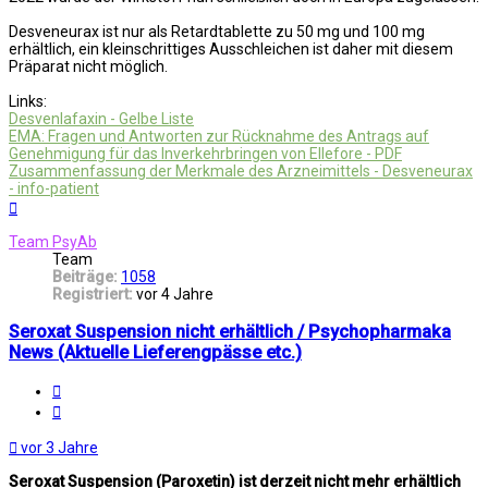
Desveneurax ist nur als Retardtablette zu 50 mg und 100 mg
erhältlich, ein kleinschrittiges Ausschleichen ist daher mit diesem
Präparat nicht möglich.
Links:
Desvenlafaxin - Gelbe Liste
EMA: Fragen und Antworten zur Rücknahme des Antrags auf
Genehmigung für das Inverkehrbringen von Ellefore - PDF
Zusammenfassung der Merkmale des Arzneimittels - Desveneurax
- info-patient
Nach
oben
Team PsyAb
Team
Beiträge:
1058
Registriert:
vor 4 Jahre
Seroxat Suspension nicht erhältlich / Psychopharmaka
News (Aktuelle Lieferengpässe etc.)
Melden
Zitat
vor 3 Jahre
Seroxat Suspension (Paroxetin) ist derzeit nicht mehr erhältlich