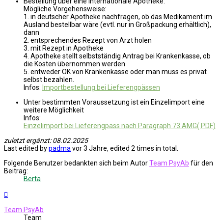
Bestellung über eine internationale Apotheke:
Mögliche Vorgehensweise:
1. in deutscher Apotheke nachfragen, ob das Medikament im
Ausland bestellbar wäre (evtl. nur in Großpackung erhältlich),
dann
2. entsprechendes Rezept von Arzt holen
3. mit Rezept in Apotheke
4. Apotheke stellt selbstständig Antrag bei Krankenkasse, ob
die Kosten übernommen werden
5. entweder OK von Krankenkasse oder man muss es privat
selbst bezahlen.
Infos:
Importbestellung bei Lieferengpässen
Unter bestimmten Voraussetzung ist ein Einzelimport eine
weitere Möglichkeit
Infos:
Einzelimport bei Lieferengpass nach Paragraph 73 AMG( PDF)
zuletzt ergänzt: 08.02.2025
Last edited by
padma
vor 3 Jahre
, edited 2 times in total.
Folgende Benutzer bedankten sich beim Autor
Team PsyAb
für den
Beitrag:
Berta
Nach
oben
Team PsyAb
Team