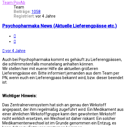
Team PsyAb
Team
Beiträge:
1058
Registriert:
vor 4 Jahre
Psychopharmaka News (Aktuelle Lieferengpässe etc.)
Melden
Zitat
vor 4 Jahre
Auch bei Psychopharmaka kommt es gehäuft zu Lieferengpässen,
die schlimmstenfalls monatelang anhalten können.
Wir stellen hier mit euerer Hilfe die aktuellen größeren
Lieferengpässe ein. Bitte informiert jemanden aus dem Team per
PN, wenn euch ein Lieferengpass bekannt wird, bzw. dieser beendet
ist.
Wichtiger Hinweis:
Das Zentralnervensystem hat sich an genau den Wirkstoff
angepasst, der ihm regelmäßig zugeführt wird. Ein Medikament aus
einer ähnlichen Wirkstoffgruppe kann den gewohnten Wirkstoff
nicht wirklich ersetzen, ein Wechsel ist daher riskant. Ein solcher
Medikamentenwechsel ist im Grunde genommen ein Entzug, es