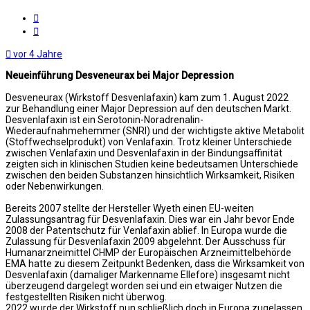
Melden
Zitat
vor 4 Jahre
Neueinführung Desveneurax bei Major Depression
Desveneurax (Wirkstoff Desvenlafaxin) kam zum 1. August 2022
zur Behandlung einer Major Depression auf den deutschen Markt.
Desvenlafaxin ist ein Serotonin-Noradrenalin-
Wiederaufnahmehemmer (SNRI) und der wichtigste aktive Metabolit
(Stoffwechselprodukt) von Venlafaxin. Trotz kleiner Unterschiede
zwischen Venlafaxin und Desvenlafaxin in der Bindungsaffinität
zeigten sich in klinischen Studien keine bedeutsamen Unterschiede
zwischen den beiden Substanzen hinsichtlich Wirksamkeit, Risiken
oder Nebenwirkungen.
Bereits 2007 stellte der Hersteller Wyeth einen EU-weiten
Zulassungsantrag für Desvenlafaxin. Dies war ein Jahr bevor Ende
2008 der Patentschutz für Venlafaxin ablief. In Europa wurde die
Zulassung für Desvenlafaxin 2009 abgelehnt. Der Ausschuss für
Humanarzneimittel CHMP der Europäischen Arzneimittelbehörde
EMA hatte zu diesem Zeitpunkt Bedenken, dass die Wirksamkeit von
Desvenlafaxin (damaliger Markenname Ellefore) insgesamt nicht
überzeugend dargelegt worden sei und ein etwaiger Nutzen die
festgestellten Risiken nicht überwog.
2022 wurde der Wirkstoff nun schließlich doch in Europa zugelassen.