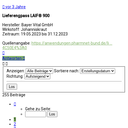
vor 3 Jahre
Lieferengpass LAIF® 900
Hersteller: Bayer Vital GmbH
Wirkstoff: Johanniskraut
Zeitraum: 19.05.2023 bis 31.12.2023
Quellenangabe:
https://anwendungen.pharmnet-bund.de/li ...
4C50E4%3A0
Nach
oben
Antworten
Anzeigen:
Sortiere nach:
Richtung:
255 Beiträge
Seite
1
Gehe zu Seite:
von
26
1
2