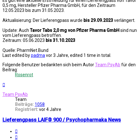
Es gibt eine aktuelle Erstmeldung für einen Lieferengpass von Tavor
0,5 mg, Hersteller Pfizer Pharma GmbH, für den Zeitraum
12.05.2023 bis zum 31.05.2023.
Aktualisierung: Der Lieferengpass wurde
bis 29.09.2023
verlängert.
Update: Auch
Tavor Tabs 2,0 mg von Pfizer Pharma GmbH
sind nun
vom Lieferengpass betroffen.
Zeitraum: 05.06.2023
bis 31.10.2023
Quelle: PharmNet.Bund
Last edited by
padma
vor 3 Jahre
, edited 1 time in total.
Folgende Benutzer bedankten sich beim Autor
Team PsyAb
für den
Beitrag:
Rosenrot
Nach
oben
Team PsyAb
Team
Beiträge:
1058
Registriert:
vor 4 Jahre
Lieferengpass LAIF® 900 / Psychopharmaka News
Melden
Zitat