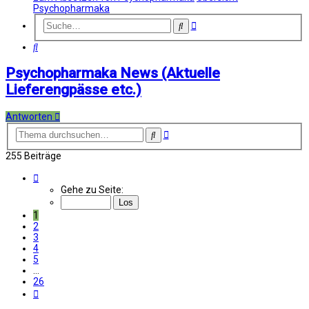
Psychopharmaka
Erweiterte
Suche
Suche
Suche
Psychopharmaka News (Aktuelle
Lieferengpässe etc.)
Antworten
Erweiterte
Suche
Suche
255 Beiträge
Seite
1
Gehe zu Seite:
von
26
1
2
3
4
5
…
26
Nächste