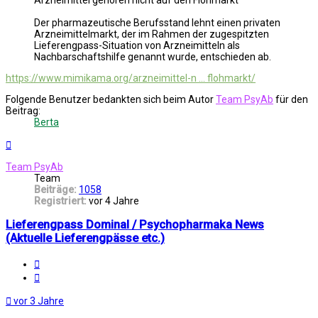
Der pharmazeutische Berufsstand lehnt einen privaten
Arzneimittelmarkt, der im Rahmen der zugespitzten
Lieferengpass-Situation von Arzneimitteln als
Nachbarschaftshilfe genannt wurde, entschieden ab.
https://www.mimikama.org/arzneimittel-n ... flohmarkt/
Folgende Benutzer bedankten sich beim Autor
Team PsyAb
für den
Beitrag:
Berta
Nach
oben
Team PsyAb
Team
Beiträge:
1058
Registriert:
vor 4 Jahre
Lieferengpass Dominal / Psychopharmaka News
(Aktuelle Lieferengpässe etc.)
Melden
Zitat
vor 3 Jahre