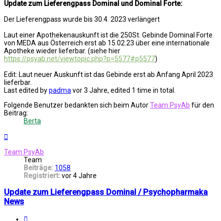
Update zum Lieferengpass Dominal und Dominal Forte:
Der Lieferengpass wurde bis 30.4. 2023 verlängert
Laut einer Apothekenauskunft ist die 250St. Gebinde Dominal Forte
von MEDA aus Österreich erst ab 15.02.23 über eine internationale
Apotheke wieder lieferbar. (siehe hier
https://psyab.net/viewtopic.php?p=5577#p5577
)
Edit: Laut neuer Auskunft ist das Gebinde erst ab Anfang April 2023
lieferbar.
Last edited by
padma
vor 3 Jahre
, edited 1 time in total.
Folgende Benutzer bedankten sich beim Autor
Team PsyAb
für den
Beitrag:
Berta
Nach
oben
Team PsyAb
Team
Beiträge:
1058
Registriert:
vor 4 Jahre
Update zum Lieferengpass Dominal / Psychopharmaka
News
Melden