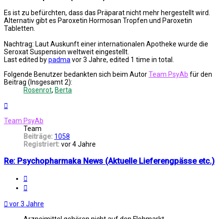
Es ist zu befürchten, dass das Präparat nicht mehr hergestellt wird.
Alternativ gibt es Paroxetin Hormosan Tropfen und Paroxetin
Tabletten.
Nachtrag: Laut Auskunft einer internationalen Apotheke wurde die
Seroxat Suspension weltweit eingestellt.
Last edited by
padma
vor 3 Jahre
, edited 1 time in total.
Folgende Benutzer bedankten sich beim Autor
Team PsyAb
für den
Beitrag (Insgesamt 2):
Rosenrot
,
Berta
Nach
oben
Team PsyAb
Team
Beiträge:
1058
Registriert:
vor 4 Jahre
Re: Psychopharmaka News (Aktuelle Lieferengpässe etc.)
Melden
Zitat
vor 3 Jahre
Arzneimittel gehören nicht auf den Flohmarkt