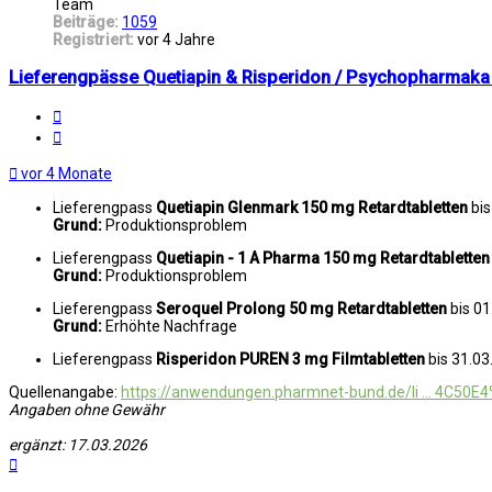
Team
Beiträge:
1059
Registriert:
vor 4 Jahre
Lieferengpässe Quetiapin & Risperidon / Psychopharmak
Melden
Zitat
vor 4 Monate
Lieferengpass
Quetiapin Glenmark 150 mg Retardtabletten
bis
Grund:
Produktionsproblem
Lieferengpass
Quetiapin - 1 A Pharma 150 mg Retardtablette
Grund:
Produktionsproblem
Lieferengpass
Seroquel Prolong 50 mg Retardtabletten
bis 0
Grund:
Erhöhte Nachfrage
Lieferengpass
Risperidon PUREN 3 mg Filmtabletten
bis 31.03
Quellenangabe:
https://anwendungen.pharmnet-bund.de/li ... 4C50E
Angaben ohne Gewähr
ergänzt: 17.03.2026
Nach
oben