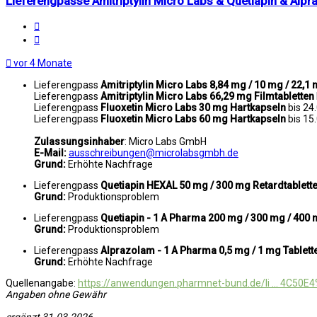
Lieferengpässe Amitriptylin Micro Labs & Quetiapin & Al
Melden
Zitat
vor 4 Monate
Lieferengpass
Amitriptylin Micro Labs 8,84 mg / 10 mg / 22,1 
Lieferengpass
Amitriptylin Micro Labs 66,29 mg Filmtabletten
Lieferengpass
Fluoxetin Micro Labs 30 mg Hartkapseln
bis 24
Lieferengpass
Fluoxetin Micro Labs 60 mg Hartkapseln
bis 15
Zulassungsinhaber
: Micro Labs GmbH
E-Mail:
ausschreibungen@microlabsgmbh.de
Grund:
Erhöhte Nachfrage
Lieferengpass
Quetiapin HEXAL 50 mg / 300 mg Retardtablett
Grund:
Produktionsproblem
Lieferengpass
Quetiapin - 1 A Pharma 200 mg / 300 mg / 400 
Grund:
Produktionsproblem
Lieferengpass
Alprazolam - 1 A Pharma 0,5 mg / 1 mg Tablet
Grund:
Erhöhte Nachfrage
Quellenangabe:
https://anwendungen.pharmnet-bund.de/li ... 4C50E
Angaben ohne Gewähr