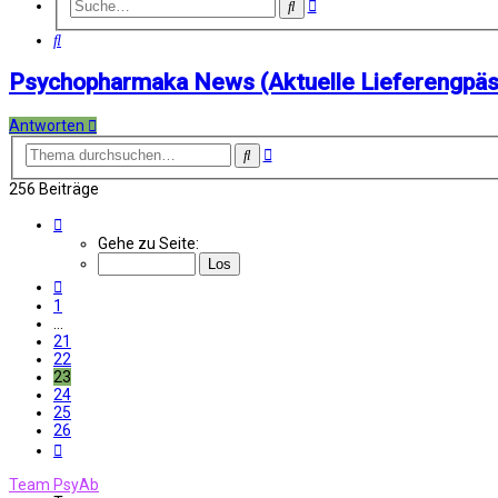
Erweiterte
Suche
Suche
Suche
Psychopharmaka News (Aktuelle Lieferengpäs
Antworten
Erweiterte
Suche
Suche
256 Beiträge
Seite
23
Gehe zu Seite:
von
26
Vorherige
1
…
21
22
23
24
25
26
Nächste
Team PsyAb