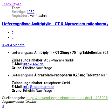
Team PsyAb
Team
Beiträge:
1059
Registriert:
vor 4 Jahre
Lieferengpässe Amitriptylin - CT & Alprazolam-ratiophar
Melden
Zitat
vor 4 Monate
Lieferengpass
Amitriptylin - CT 25mg / 75 mg Tabletten
bis 30
Zulassungsinhaber:
AbZ-Pharma GmbH
E-Mail:
info@AbZ.de
Grund:
Erhöhte Nachfrage
Lieferengpass
Alprazolam-ratiopharm 0,25 mg Tabletten
bis 
Zulassungsinhaber:
ratiopharm GmbH
E-Mail:
info@ratiopharm.de
Grund:
Erhöhte Nachfrage
Quellenangabe:
https://anwendungen.pharmnet-bund.de/li ... 4C50E
Angaben ohne Gewähr
Nach