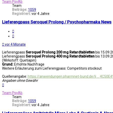
Team PsyAb
Team
Beiträge:
1059
Registriert:
vor 4 Jahre
Lieferengpass Seroquel Prolong / Psychopharmaka News
Melden
Zitat
vor 4 Monate
Lieferengpass
Seroquel Prolong 200 mg Retardtabletten
bis 15.09.
Lieferengpass
Seroquel Prolong 400 mg Retardtabletten
bis 13.09.
(Wirkstoff: Quetiapin)
Grund:
Erhöhte Nachfrage
Weitere Erläuterung zum Lieferengpass: Competitors stockout
Quellenangabe:
https://anwendungen.pharmnet-bund.de/li ... 4C50E
Angaben ohne Gewähr
Nach
oben
Team PsyAb
Team
Beiträge:
1059
Registriert:
vor 4 Jahre