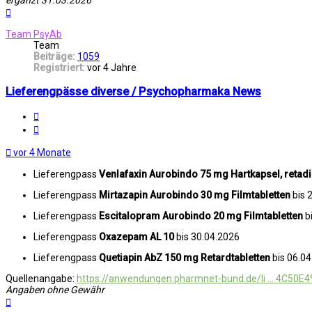
ergänzt 31.03.2026
Nach
oben
Team PsyAb
Team
Beiträge:
1059
Registriert:
vor 4 Jahre
Lieferengpässe diverse / Psychopharmaka News
Melden
Zitat
vor 4 Monate
Lieferengpass
Venlafaxin Aurobindo 75 mg Hartkapsel, retadi
Lieferengpass
Mirtazapin Aurobindo 30 mg Filmtabletten
bis 
Lieferengpass
Escitalopram Aurobindo 20 mg Filmtabletten
b
Lieferengpass
Oxazepam AL 10
bis 30.04.2026
Lieferengpass
Quetiapin AbZ 150 mg Retardtabletten
bis 06.0
Quellenangabe:
https://anwendungen.pharmnet-bund.de/li ... 4C50E
Angaben ohne Gewähr
Nach
oben