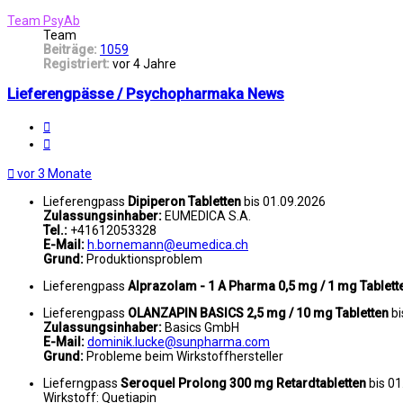
oben
Team PsyAb
Team
Beiträge:
1059
Registriert:
vor 4 Jahre
Lieferengpässe / Psychopharmaka News
Melden
Zitat
vor 3 Monate
Lieferengpass
Dipiperon Tabletten
bis 01.09.2026
Zulassungsinhaber:
EUMEDICA S.A.
Tel.:
+41612053328
E-Mail:
h.bornemann@eumedica.ch
Grund:
Produktionsproblem
Lieferengpass
Alprazolam - 1 A Pharma 0,5 mg / 1 mg Tablett
Lieferengpass
OLANZAPIN BASICS 2,5 mg / 10 mg Tabletten
bi
Zulassungsinhaber:
Basics GmbH
E-Mail:
dominik.lucke@sunpharma.com
Grund:
Probleme beim Wirkstoffhersteller
Lieferngpass
Seroquel Prolong 300 mg Retardtabletten
bis 0
Wirkstoff: Quetiapin