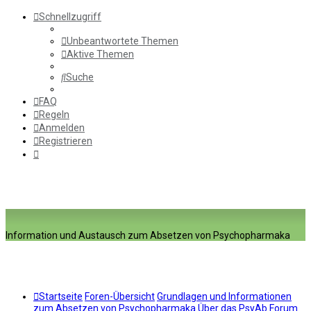
Schnellzugriff
Unbeantwortete Themen
Aktive Themen
Suche
FAQ
Regeln
Anmelden
Registrieren
Information und Austausch zum Absetzen von Psychopharmaka
Startseite
Foren-Übersicht
Grundlagen und Informationen
zum Absetzen von Psychopharmaka
Über das PsyAb Forum