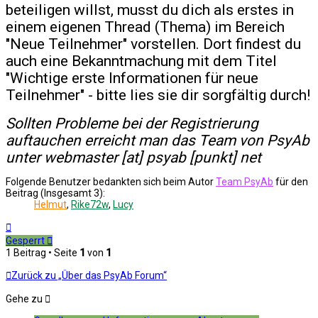
beteiligen willst, musst du dich als erstes in
einem eigenen Thread (Thema) im Bereich
"Neue Teilnehmer" vorstellen. Dort findest du
auch eine Bekanntmachung mit dem Titel
"Wichtige erste Informationen für neue
Teilnehmer" - bitte lies sie dir sorgfältig durch!
Sollten Probleme bei der Registrierung
auftauchen erreicht man das Team von PsyAb
unter webmaster [at] psyab [punkt] net
Folgende Benutzer bedankten sich beim Autor
Team PsyAb
für den
Beitrag (Insgesamt 3):
Helmut
,
Rike72w
,
Lucy
Nach
oben
Gesperrt
1 Beitrag • Seite
1
von
1
Zurück zu „Über das PsyAb Forum“
Gehe zu