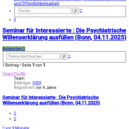
und Öffentlichkeitsarbeit
Erweiterte
Suche
Suche
Suche
Seminar für Interessierte : Die Psychiatrische
Willenserklärung ausfüllen (Bonn, 04.11.2025)
Antworten
Erweiterte
Suche
Suche
1 Beitrag • Seite
1
von
1
Team PsyAb
Team
Beiträge:
1059
Registriert:
vor 4 Jahre
Seminar für Interessierte : Die Psychiatrische
Willenserklärung ausfüllen (Bonn, 04.11.2025)
Melden
Zitat
vor 9 Monate