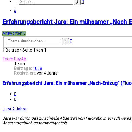
Erweiterte
Suche
Suche
Suche
Erfahrungsbericht Jara: Ein mühsamer „Nach-E
Antworten
Erweiterte
Suche
Suche
1 Beitrag • Seite
1
von
1
Team PsyAb
Team
Beiträge:
1058
Registriert:
vor 4 Jahre
Erfahrungsbericht Jara: Ein mühsamer „Nach-Entzug“ (Fluo
Melden
Zitat
vor 2 Jahre
Jara war durch das zu schnelle Absetzen von Fluoxetin in ein schwere
Absetztagebuch zusammengestellt.