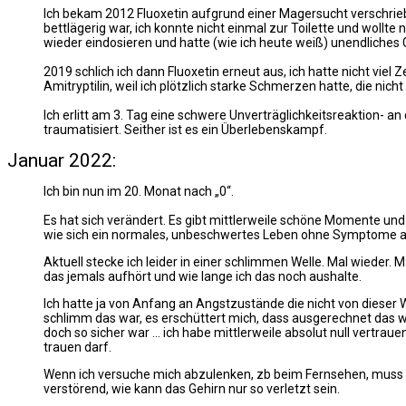
Ich bekam 2012 Fluoxetin aufgrund einer Magersucht verschriebe
bettlägerig war, ich konnte nicht einmal zur Toilette und wollte
wieder eindosieren und hatte (wie ich heute weiß) unendliches Gl
2019 schlich ich dann Fluoxetin erneut aus, ich hatte nicht viel
Amitryptilin, weil ich plötzlich starke Schmerzen hatte, die nich
Ich erlitt am 3. Tag eine schwere Unverträglichkeitsreaktion- a
traumatisiert. Seither ist es ein Überlebenskampf.
Januar 2022:
Ich bin nun im 20. Monat nach „0“.
Es hat sich verändert. Es gibt mittlerweile schöne Momente und 
wie sich ein normales, unbeschwertes Leben ohne Symptome a
Aktuell stecke ich leider in einer schlimmen Welle. Mal wieder.
das jemals aufhört und wie lange ich das noch aushalte.
Ich hatte ja von Anfang an Angstzustände die nicht von dieser 
schlimm das war, es erschüttert mich, dass ausgerechnet das wie
doch so sicher war … ich habe mittlerweile absolut null vertra
trauen darf.
Wenn ich versuche mich abzulenken, zb beim Fernsehen, muss i
verstörend, wie kann das Gehirn nur so verletzt sein.