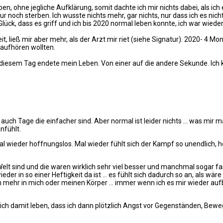
n, ohne jegliche Aufklärung, somit dachte ich mir nichts dabei, als ic
 nur noch sterben. Ich wusste nichts mehr, gar nichts, nur dass ich es ni
ück, dass es griff und ich bis 2020 normal leben konnte, ich war wieder
 Zeit, ließ mir aber mehr, als der Arzt mir riet (siehe Signatur). 2020- 
t aufhören wollten.
n diesem Tag endete mein Leben. Von einer auf die andere Sekunde. Ich 
auch Tage die einfacher sind. Aber normal ist leider nichts … was mir m
nfühlt.
 Mal wieder hoffnungslos. Mal wieder fühlt sich der Kampf so unendlich
Welt sind und die waren wirklich sehr viel besser und manchmal sogar f
der in so einer Heftigkeit da ist … es fühlt sich dadurch so an, als wär
uen mehr in mich oder meinen Körper … immer wenn ich es mir wieder aufb
ch damit leben, dass ich dann plötzlich Angst vor Gegenständen, Bew