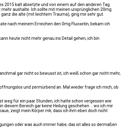
h es 2015 kalt absetzte und von einem auf den anderen Tag
cht mehr aushalte. Ich sollte mit meinen ursprünglichen 20mg
 ganz die alte (mit leichtem Trauma), ging mir sehr gut.
4 Monate nach meinem Erreichen den 0mg Fluoxetin, bekam ich
kann heute nicht mehr genau ins Detail gehen, ich bin
anchmal gar nicht so bewusst ist, ich weiß schon gar nicht mehr,
, hoffnungslos und zermürbend an. Mal wieder frage ich mich, ob
ast weg für ein paar Stunden, ich hatte schon vergessen wie
e in diesem Bereich gar keine Heilung geschehen … wo ich mir
aue, zeigt mein Körper mlr, dass ich ihm eben doch nicht
egungen oder was auch immer habe, das ist alles so dermaßen