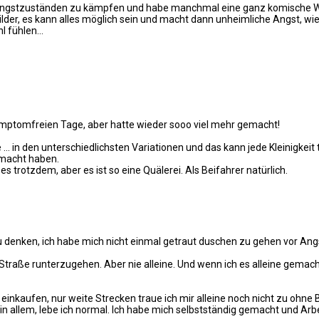
ngstzuständen zu kämpfen und habe manchmal eine ganz komische Wahr
 Bilder, es kann alles möglich sein und macht dann unheimliche Angst, w
hl fühlen…
 symptomfreien Tage, aber hatte wieder sooo viel mehr gemacht!
 in den unterschiedlichsten Variationen und das kann jede Kleinigkeit t
emacht haben.
 trotzdem, aber es ist so eine Quälerei. Als Beifahrer natürlich.
u denken, ich habe mich nicht einmal getraut duschen zu gehen vor Angs
 Straße runterzugehen. Aber nie alleine. Und wenn ich es alleine gemacht
inkaufen, nur weite Strecken traue ich mir alleine noch nicht zu ohne 
allem, lebe ich normal. Ich habe mich selbstständig gemacht und Arbe