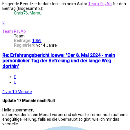
Folgende Benutzer bedankten sich beim Autor
Team PsyAb
für den
Beitrag (Insgesamt 2):
Chris76
,
Marou
Nach
oben
Team PsyAb
Team
Beiträge:
1059
Registriert:
vor 4 Jahre
Re: Erfahrungsbericht loewe: "Der 8. Mai 2024 - mein
persönlicher Tag der Befreiung und der lange Weg
dorthin"
Melden
Zitat
vor 10 Monate
Update 17 Monate nach Null
Hallo zusammen,
schon wieder ist ein Monat vorbei und ich warte immer noch auf eine
endgültige Heilung, falls es die überhaupt so gibt, wie ich mir das
vorstelle.