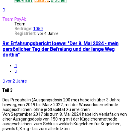
MeAns81
,
Luisa52
,
Bittchen
Nach
oben
Team PsyAb
Team
Beiträge:
1059
Registriert:
vor 4 Jahre
Re: Erfahrungsbericht loewe: "Der 8. Mai 2024 - mein
persönlicher Tag der Befreiung und der lange Weg
dorthin"
Melden
Zitat
vor 2 Jahre
Teil 3
Das Pregabalin (Ausgangsdosis 200 mg) habe ich über 3 Jahre
hinweg, von 2019 bis März 2022, mit der Wasserlösemethode
ausgeschlichen, ohne je Stabilität zu erreichen.
Von September 2017 bis zum 8. Mai 2024 habe ich Venlafaxin von
einer Ausgangsdosis von 150 mg mit der Kügelchenmethode
ausgeschlichen, zum Schluss wirklich Kügelchen für Kügelchen,
jeweils 0,3 mg - bis zum allerletzten.