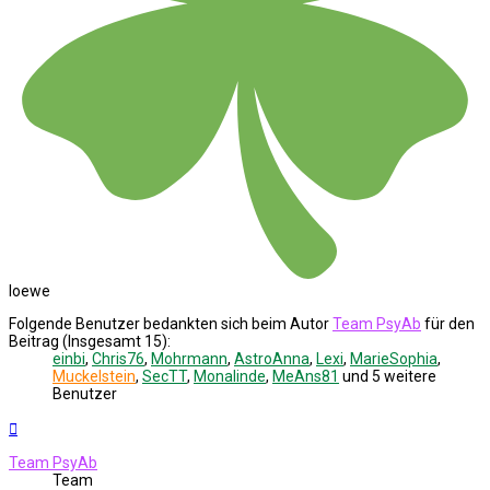
loewe
Folgende Benutzer bedankten sich beim Autor
Team PsyAb
für den
Beitrag (Insgesamt 15):
einbi
,
Chris76
,
Mohrmann
,
AstroAnna
,
Lexi
,
MarieSophia
,
Muckelstein
,
SecTT
,
Monalinde
,
MeAns81
und 5 weitere
Benutzer
Nach
oben
Team PsyAb
Team