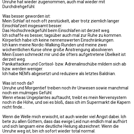
Unruhe hat wieder zugenommen, auch mal wieder mit
Durchdrehgefühl.
Was besser geworden ist:
Mein Schlaf ist noch oft zerstückelt, aber trotz ziemlich langer
Einschlafzeit insgesamt besser.
Das Hochschreckgefühl beim Einschlafen ist derzeit weg.
Ich schaffe es besser, tagsüber auch mal zur Ruhe zu kommen.
Körperlich habe ich keine nennenswerten Einschränkungen.
Ich kann meine Nordic-Walking-Runden und meine zwei
wöchentlichen Kurse ohne große Anstrengung absolvieren.
Mein Essen schmeckt mir und die öfters aufgetretene Übelkeit ist
derzeit weg.
Panikattacken und Cortisol- bzw. Adrenalinschübe mildern sich ab
bzw. werden weniger.
Ich habe NEM‘s abgesetzt und reduziere als letztes Baldrian.
Was ist noch da?
Unruhe und Morgentief treiben noch ihr Unwesen sowie manchmal
noch ein mulmiges Gefühl.
Wenn etwas Ungeplantes auftaucht, treibt es mein Nervensystem
noch in die Höhe, und sei es bloß, dass ich im Supermarkt die Kapern
nicht finde…
Wenn die Welle mich erwischt, ist auch wieder viel Angst dabei. Ich
bete zu allen Göttern, dass das ewige Leid nun endlich mal aufhört
und sich langsam eine deutliche Heilung abzeichnet. Wenn die
Unruhe weg ist, bin ich sofort wieder total normal.