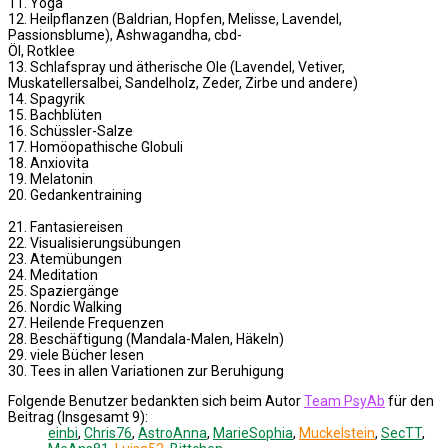
11. Yoga
12. Heilpflanzen (Baldrian, Hopfen, Melisse, Lavendel,
Passionsblume), Ashwagandha, cbd-
Öl, Rotklee
13. Schlafspray und ätherische Ole (Lavendel, Vetiver,
Muskatellersalbei, Sandelholz, Zeder, Zirbe und andere)
14. Spagyrik
15. Bachblüten
16. Schüssler-Salze
17. Homöopathische Globuli
18. Anxiovita
19. Melatonin
20. Gedankentraining
21. Fantasiereisen
22. Visualisierungsübungen
23. Atemübungen
24. Meditation
25. Spaziergänge
26. Nordic Walking
27. Heilende Frequenzen
28. Beschäftigung (Mandala-Malen, Häkeln)
29. viele Bücher lesen
30. Tees in allen Variationen zur Beruhigung
Folgende Benutzer bedankten sich beim Autor
Team PsyAb
für den
Beitrag (Insgesamt 9):
einbi
,
Chris76
,
AstroAnna
,
MarieSophia
,
Muckelstein
,
SecTT
,