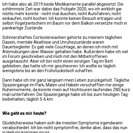
Ich habe also ab 2019 beide Medikamente parallel abgesetzt. Die
schlimmste Zeit war dabei das Frühjahr 2020, wo ich wirklich gar
nichts mehr konnte - nicht mal duschen, nicht Autofahren, nicht
einkaufen, nicht kochen. Ich konnte keinen Besuch ertragen und
selbst Vogelzwitschern im Baum vor dem Balkon versetzte mich in
panikartige Zustände.
Schmerzhaftes Cortisolerwachen gehörte zu meinem täglichen
Dasein, mentale Akathisie und Unruhezustände waren
Dauerbegleiter. Es gab viele Couchtage, an denen ich mich mit
Atemübungen über Wasser gehalten habe. Außerdem habe ich viel
im Forum geschrieben und mich mit den Mitbetroffenen
ausgetauscht. Aber ich bin nicht einen einzigen Tag im Bett
geblieben, das hatte ich mir geschworen. Ich wollte es täglich
wenigstens bis an den Frühstückstisch schaffen.
Dann habe ich mir ganz langsam mein Leben zurückgeholt. Tägliche
Spaziergänge im Park, Malen und Häkeln verschafften mir einige
Ruhemomente, da konnte mein auf Hochtouren laufendes ZNS kurz
mal runterfahren. Die Spaziergänge habe ich bis zum heutigen Tag
beibehalten, täglich 5-6 km.
Wie geht es mir heute?
Glücklicherweise haben sich die meisten Symptome irgendwann
verabschiedet. Ich bin nicht symptomfrei, denke aber, dass das nun
in Heilung kommen muss.