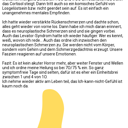
das Cortisol steigt. Dann tritt auch so ein komisches Gefühl von
Losgelöstsein bzw. nicht geerdet sein auf. Es ist einfach ein
unangenehmes mentales Empfinden.
Ich hatte wieder verstärkte Rückenschmerzen und dachte schon,
alles geht wieder von vorne los. Dann habe ich mich daran erinnert,
dass es neuroplastische Schmerzen sind und sie gingen vorbei.
Auch das Levator-Syndrom hatte ich wieder häufiger. Wer es kennt,
weiß, wovon ich rede… Auch das ordne ich inzwischen den
neuroplastischen Schmerzen zu. Sie werden nicht vom Körper,
sondern vom Gehirn und dem Schmerzgedächtnis erzeugt. Unsere
Faszien reagieren auf unsere Emotionen.
Fazit: Es ist kein akuter Horror mehr, aber weiter Fenster und Wellen
und ich ordne meine Heilung so bei 7O/75 % ein. So ganz
symptomfreie Tage sind selten, dafür ist es eher ein Einheitsbrei
zwischen 1 und 4 von 1O.
Ich nehme wieder aktiv am Leben teil, das Ich-kann-nicht-Gefühl ist
kaum noch da.