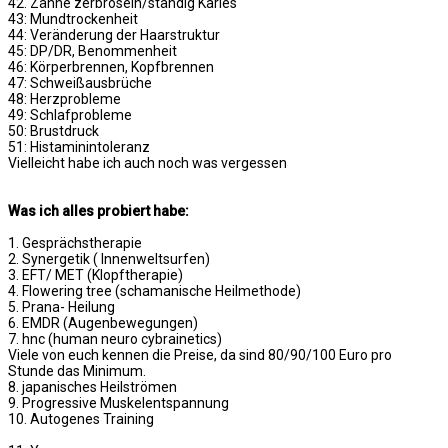
42. Zähne zerbröseln/ständig Karies
43: Mundtrockenheit
44: Veränderung der Haarstruktur
45: DP/DR, Benommenheit
46: Körperbrennen, Kopfbrennen
47: Schweißausbrüche
48: Herzprobleme
49: Schlafprobleme
50: Brustdruck
51: Histaminintoleranz
Vielleicht habe ich auch noch was vergessen
Was ich alles probiert habe:
1. Gesprächstherapie
2. Synergetik ( Innenweltsurfen)
3. EFT/ MET (Klopftherapie)
4. Flowering tree (schamanische Heilmethode)
5. Prana- Heilung
6. EMDR (Augenbewegungen)
7. hnc (human neuro cybrainetics)
Viele von euch kennen die Preise, da sind 80/90/100 Euro pro
Stunde das Minimum.
8. japanisches Heilströmen
9. Progressive Muskelentspannung
10. Autogenes Training