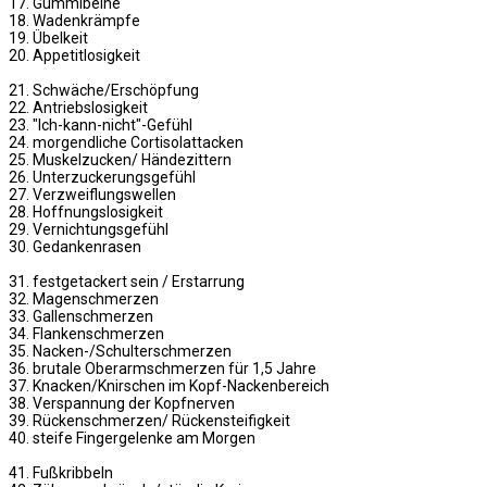
17. Gummibeine
18. Wadenkrämpfe
19. Übelkeit
20. Appetitlosigkeit
21. Schwäche/Erschöpfung
22. Antriebslosigkeit
23. "Ich-kann-nicht"-Gefühl
24. morgendliche Cortisolattacken
25. Muskelzucken/ Händezittern
26. Unterzuckerungsgefühl
27. Verzweiflungswellen
28. Hoffnungslosigkeit
29. Vernichtungsgefühl
30. Gedankenrasen
31. festgetackert sein / Erstarrung
32. Magenschmerzen
33. Gallenschmerzen
34. Flankenschmerzen
35. Nacken-/Schulterschmerzen
36. brutale Oberarmschmerzen für 1,5 Jahre
37. Knacken/Knirschen im Kopf-Nackenbereich
38. Verspannung der Kopfnerven
39. Rückenschmerzen/ Rückensteifigkeit
40. steife Fingergelenke am Morgen
41. Fußkribbeln