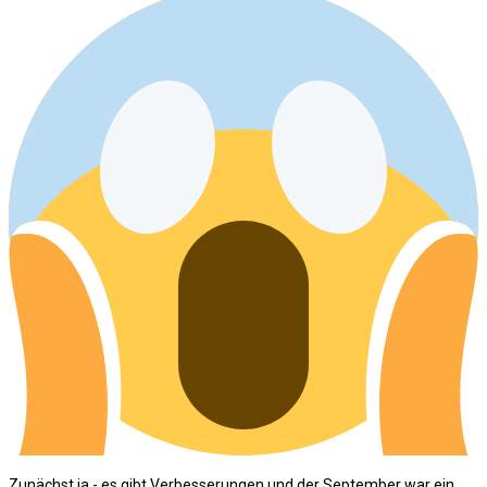
Zunächst ja - es gibt Verbesserungen und der September war ein