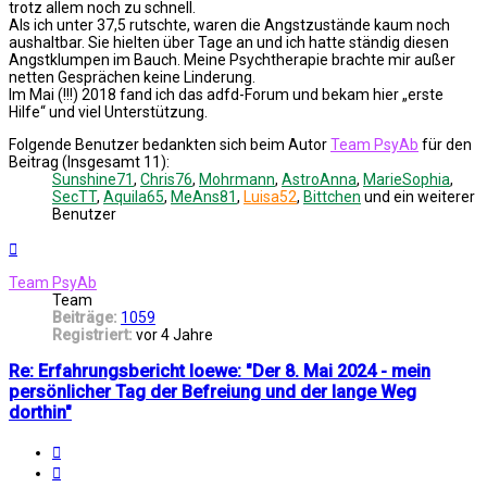
trotz allem noch zu schnell.
Als ich unter 37,5 rutschte, waren die Angstzustände kaum noch
aushaltbar. Sie hielten über Tage an und ich hatte ständig diesen
Angstklumpen im Bauch. Meine Psychtherapie brachte mir außer
netten Gesprächen keine Linderung.
Im Mai (!!!) 2018 fand ich das adfd-Forum und bekam hier „erste
Hilfe“ und viel Unterstützung.
Folgende Benutzer bedankten sich beim Autor
Team PsyAb
für den
Beitrag (Insgesamt 11):
Sunshine71
,
Chris76
,
Mohrmann
,
AstroAnna
,
MarieSophia
,
SecTT
,
Aquila65
,
MeAns81
,
Luisa52
,
Bittchen
und ein weiterer
Benutzer
Nach
oben
Team PsyAb
Team
Beiträge:
1059
Registriert:
vor 4 Jahre
Re: Erfahrungsbericht loewe: "Der 8. Mai 2024 - mein
persönlicher Tag der Befreiung und der lange Weg
dorthin"
Melden
Zitat