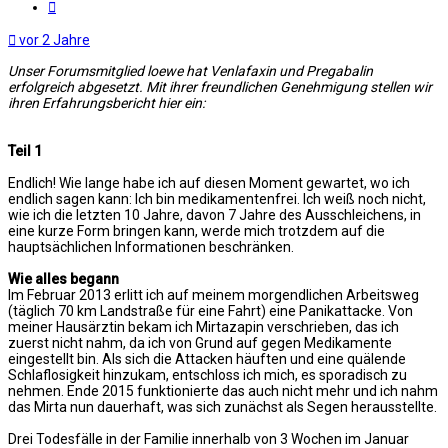
Zitat
vor 2 Jahre
Unser Forumsmitglied loewe hat Venlafaxin und Pregabalin
erfolgreich abgesetzt. Mit ihrer freundlichen Genehmigung stellen wir
ihren Erfahrungsbericht hier ein:
Teil 1
Endlich! Wie lange habe ich auf diesen Moment gewartet, wo ich
endlich sagen kann: Ich bin medikamentenfrei. Ich weiß noch nicht,
wie ich die letzten 10 Jahre, davon 7 Jahre des Ausschleichens, in
eine kurze Form bringen kann, werde mich trotzdem auf die
hauptsächlichen Informationen beschränken.
Wie alles begann
Im Februar 2013 erlitt ich auf meinem morgendlichen Arbeitsweg
(täglich 70 km Landstraße für eine Fahrt) eine Panikattacke. Von
meiner Hausärztin bekam ich Mirtazapin verschrieben, das ich
zuerst nicht nahm, da ich von Grund auf gegen Medikamente
eingestellt bin. Als sich die Attacken häuften und eine quälende
Schlaflosigkeit hinzukam, entschloss ich mich, es sporadisch zu
nehmen. Ende 2015 funktionierte das auch nicht mehr und ich nahm
das Mirta nun dauerhaft, was sich zunächst als Segen herausstellte.
Drei Todesfälle in der Familie innerhalb von 3 Wochen im Januar