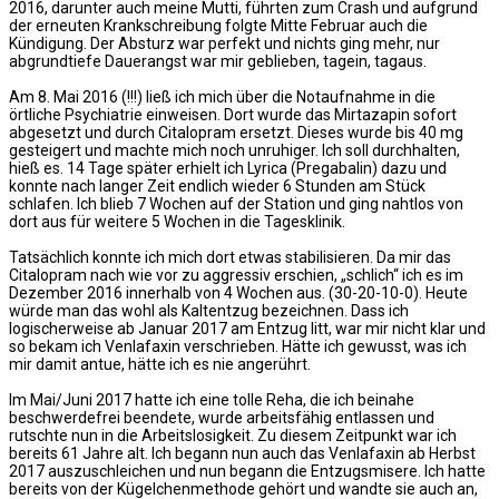
2016, darunter auch meine Mutti, führten zum Crash und aufgrund
der erneuten Krankschreibung folgte Mitte Februar auch die
Kündigung. Der Absturz war perfekt und nichts ging mehr, nur
abgrundtiefe Dauerangst war mir geblieben, tagein, tagaus.
Am 8. Mai 2016 (!!!) ließ ich mich über die Notaufnahme in die
örtliche Psychiatrie einweisen. Dort wurde das Mirtazapin sofort
abgesetzt und durch Citalopram ersetzt. Dieses wurde bis 40 mg
gesteigert und machte mich noch unruhiger. Ich soll durchhalten,
hieß es. 14 Tage später erhielt ich Lyrica (Pregabalin) dazu und
konnte nach langer Zeit endlich wieder 6 Stunden am Stück
schlafen. Ich blieb 7 Wochen auf der Station und ging nahtlos von
dort aus für weitere 5 Wochen in die Tagesklinik.
Tatsächlich konnte ich mich dort etwas stabilisieren. Da mir das
Citalopram nach wie vor zu aggressiv erschien, „schlich“ ich es im
Dezember 2016 innerhalb von 4 Wochen aus. (30-20-10-0). Heute
würde man das wohl als Kaltentzug bezeichnen. Dass ich
logischerweise ab Januar 2017 am Entzug litt, war mir nicht klar und
so bekam ich Venlafaxin verschrieben. Hätte ich gewusst, was ich
mir damit antue, hätte ich es nie angerührt.
Im Mai/Juni 2017 hatte ich eine tolle Reha, die ich beinahe
beschwerdefrei beendete, wurde arbeitsfähig entlassen und
rutschte nun in die Arbeitslosigkeit. Zu diesem Zeitpunkt war ich
bereits 61 Jahre alt. Ich begann nun auch das Venlafaxin ab Herbst
2017 auszuschleichen und nun begann die Entzugsmisere. Ich hatte
bereits von der Kügelchenmethode gehört und wandte sie auch an,