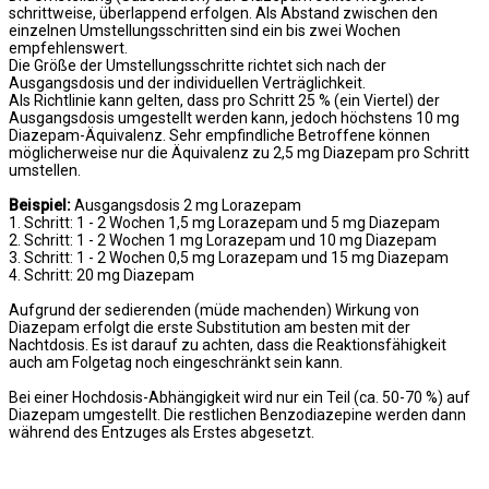
schrittweise, überlappend erfolgen. Als Abstand zwischen den
einzelnen Umstellungsschritten sind ein bis zwei Wochen
empfehlenswert.
Die Größe der Umstellungsschritte richtet sich nach der
Ausgangsdosis und der individuellen Verträglichkeit.
Als Richtlinie kann gelten, dass pro Schritt 25 % (ein Viertel) der
Ausgangsdosis umgestellt werden kann, jedoch höchstens 10 mg
Diazepam-Äquivalenz. Sehr empfindliche Betroffene können
möglicherweise nur die Äquivalenz zu 2,5 mg Diazepam pro Schritt
umstellen.
Beispiel:
Ausgangsdosis 2 mg Lorazepam
1. Schritt: 1 - 2 Wochen 1,5 mg Lorazepam und 5 mg Diazepam
2. Schritt: 1 - 2 Wochen 1 mg Lorazepam und 10 mg Diazepam
3. Schritt: 1 - 2 Wochen 0,5 mg Lorazepam und 15 mg Diazepam
4. Schritt: 20 mg Diazepam
Aufgrund der sedierenden (müde machenden) Wirkung von
Diazepam erfolgt die erste Substitution am besten mit der
Nachtdosis. Es ist darauf zu achten, dass die Reaktionsfähigkeit
auch am Folgetag noch eingeschränkt sein kann.
Bei einer Hochdosis-Abhängigkeit wird nur ein Teil (ca. 50-70 %) auf
Diazepam umgestellt. Die restlichen Benzodiazepine werden dann
während des Entzuges als Erstes abgesetzt.