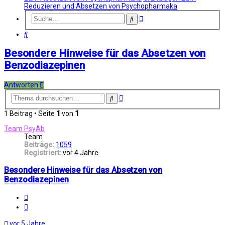
Reduzieren und Absetzen von Psychopharmaka
Erweiterte
Suche
Suche
Suche
Besondere Hinweise für das Absetzen von
Benzodiazepinen
Antworten
Erweiterte
Suche
Suche
1 Beitrag • Seite
1
von
1
Team PsyAb
Team
Beiträge:
1059
Registriert:
vor 4 Jahre
Besondere Hinweise für das Absetzen von
Benzodiazepinen
Melden
Zitat
vor 5 Jahre