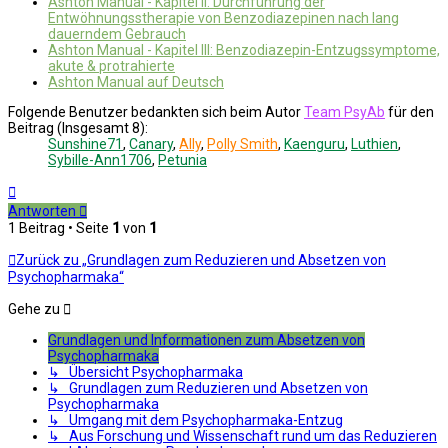
Ashton Manual - Kapitel II: Durchführung der
Entwöhnungsstherapie von Benzodiazepinen nach lang
dauerndem Gebrauch
Ashton Manual - Kapitel III: Benzodiazepin-Entzugssymptome,
akute & protrahierte
Ashton Manual auf Deutsch
Folgende Benutzer bedankten sich beim Autor
Team PsyAb
für den
Beitrag (Insgesamt 8):
Sunshine71
,
Canary
,
Ally
,
Polly Smith
,
Kaenguru
,
Luthien
,
Sybille-Ann1706
,
Petunia
Nach
oben
Antworten
1 Beitrag • Seite
1
von
1
Zurück zu „Grundlagen zum Reduzieren und Absetzen von
Psychopharmaka“
Gehe zu
Grundlagen und Informationen zum Absetzen von
Psychopharmaka
↳ Übersicht Psychopharmaka
↳ Grundlagen zum Reduzieren und Absetzen von
Psychopharmaka
↳ Umgang mit dem Psychopharmaka-Entzug
↳ Aus Forschung und Wissenschaft rund um das Reduzieren