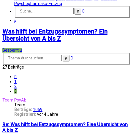
Psychopharmaka-Entzug
Erweiterte
Suche
Suche
Suche
Was hilft bei Entzugssymptomen? Ein
Übersicht von A bis Z
Gesperrt
Erweiterte
Suche
Suche
27 Beiträge
Vorherige
1
2
3
Team PsyAb
Team
Beiträge:
1059
Registriert:
vor 4 Jahre
Re: Was hilft bei Entzugssymptomen? Eine Übersicht von
A bis Z