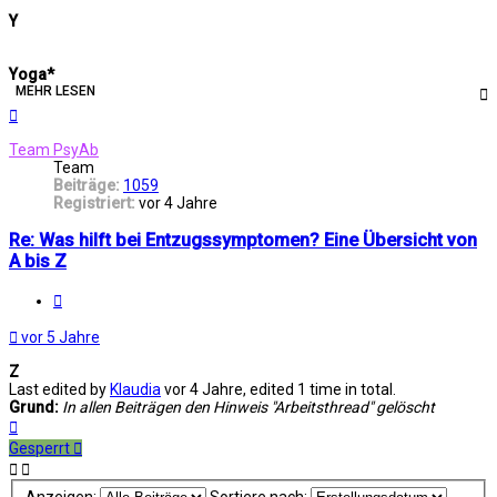
Y
Yoga*
MEHR LESEN
Nach
oben
Team PsyAb
Team
Beiträge:
1059
Registriert:
vor 4 Jahre
Re: Was hilft bei Entzugssymptomen? Eine Übersicht von
A bis Z
Melden
vor 5 Jahre
Z
Last edited by
Klaudia
vor 4 Jahre
, edited 1 time in total.
Grund:
In allen Beiträgen den Hinweis "Arbeitsthread" gelöscht
Nach
oben
Gesperrt