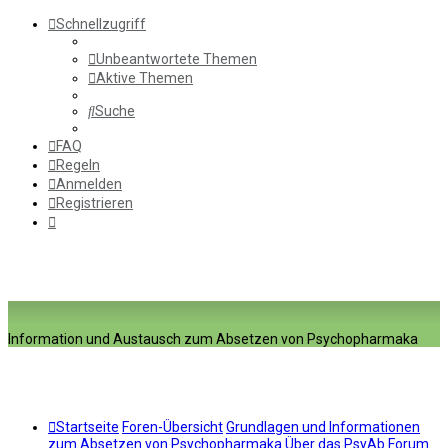
Schnellzugriff
Unbeantwortete Themen
Aktive Themen
Suche
FAQ
Regeln
Anmelden
Registrieren
Information und Austausch zum Absetzen von Psychopharmaka
Startseite
Foren-Übersicht
Grundlagen und Informationen
zum Absetzen von Psychopharmaka
Über das PsyAb Forum