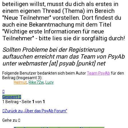
beteiligen willst, musst du dich als erstes in
einem eigenen Thread (Thema) im Bereich
"Neue Teilnehmer" vorstellen. Dort findest du
auch eine Bekanntmachung mit dem Titel
"Wichtige erste Informationen für neue
Teilnehmer" - bitte lies sie dir sorgfältig durch!
Sollten Probleme bei der Registrierung
auftauchen erreicht man das Team von PsyAb
unter webmaster [at] psyab [punkt] net
Folgende Benutzer bedankten sich beim Autor
Team PsyAb
für den
Beitrag (Insgesamt 3):
Helmut
,
Rike72w
,
Lucy
Nach
oben
Gesperrt
1 Beitrag • Seite
1
von
1
Zurück zu „Über das PsyAb Forum“
Gehe zu