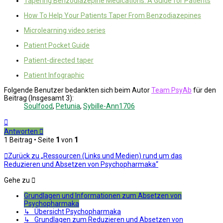
Tapering Benzodiazepine Medications: A Guide for Patients
How To Help Your Patients Taper From Benzodiazepines
Microlearning video series
Patient Pocket Guide
Patient-directed taper
Patient Infographic
Folgende Benutzer bedankten sich beim Autor
Team PsyAb
für den
Beitrag (Insgesamt 3):
Soulfood
,
Petunia
,
Sybille-Ann1706
Nach
oben
Antworten
1 Beitrag • Seite
1
von
1
Zurück zu „Ressourcen (Links und Medien) rund um das
Reduzieren und Absetzen von Psychopharmaka“
Gehe zu
Grundlagen und Informationen zum Absetzen von
Psychopharmaka
↳ Übersicht Psychopharmaka
↳ Grundlagen zum Reduzieren und Absetzen von