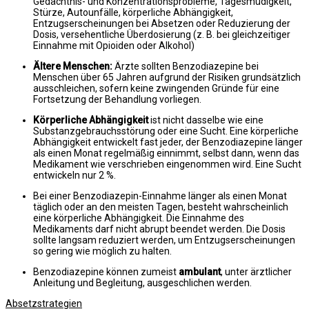
Gedächtnis- und Konzentrationsprobleme, Tagesmüdigkeit,
Stürze, Autounfälle, körperliche Abhängigkeit,
Entzugserscheinungen bei Absetzen oder Reduzierung der
Dosis, versehentliche Überdosierung (z. B. bei gleichzeitiger
Einnahme mit Opioiden oder Alkohol)
Ältere Menschen:
Ärzte sollten Benzodiazepine bei
Menschen über 65 Jahren aufgrund der Risiken grundsätzlich
ausschleichen, sofern keine zwingenden Gründe für eine
Fortsetzung der Behandlung vorliegen.
Körperliche Abhängigkeit
ist nicht dasselbe wie eine
Substanzgebrauchsstörung oder eine Sucht. Eine körperliche
Abhängigkeit entwickelt fast jeder, der Benzodiazepine länger
als einen Monat regelmäßig einnimmt, selbst dann, wenn das
Medikament wie verschrieben eingenommen wird. Eine Sucht
entwickeln nur 2 %.
Bei einer Benzodiazepin-Einnahme länger als einen Monat
täglich oder an den meisten Tagen, besteht wahrscheinlich
eine körperliche Abhängigkeit. Die Einnahme des
Medikaments darf nicht abrupt beendet werden. Die Dosis
sollte langsam reduziert werden, um Entzugserscheinungen
so gering wie möglich zu halten.
Benzodiazepine können zumeist
ambulant
, unter ärztlicher
Anleitung und Begleitung, ausgeschlichen werden.
Absetzstrategien