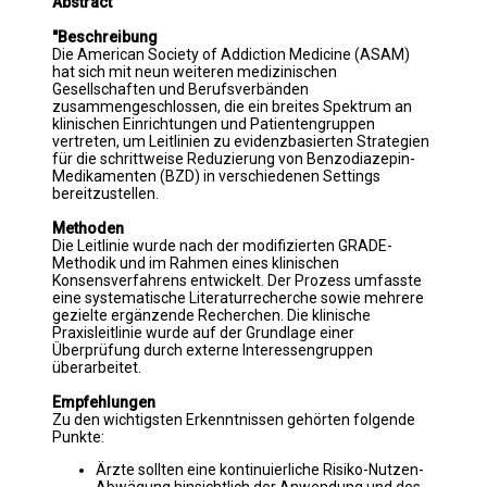
Abstract
"Beschreibung
Die American Society of Addiction Medicine (ASAM)
hat sich mit neun weiteren medizinischen
Gesellschaften und Berufsverbänden
zusammengeschlossen, die ein breites Spektrum an
klinischen Einrichtungen und Patientengruppen
vertreten, um Leitlinien zu evidenzbasierten Strategien
für die schrittweise Reduzierung von Benzodiazepin-
Medikamenten (BZD) in verschiedenen Settings
bereitzustellen.
Methoden
Die Leitlinie wurde nach der modifizierten GRADE-
Methodik und im Rahmen eines klinischen
Konsensverfahrens entwickelt. Der Prozess umfasste
eine systematische Literaturrecherche sowie mehrere
gezielte ergänzende Recherchen. Die klinische
Praxisleitlinie wurde auf der Grundlage einer
Überprüfung durch externe Interessengruppen
überarbeitet.
Empfehlungen
Zu den wichtigsten Erkenntnissen gehörten folgende
Punkte:
Ärzte sollten eine kontinuierliche Risiko-Nutzen-
Abwägung hinsichtlich der Anwendung und des