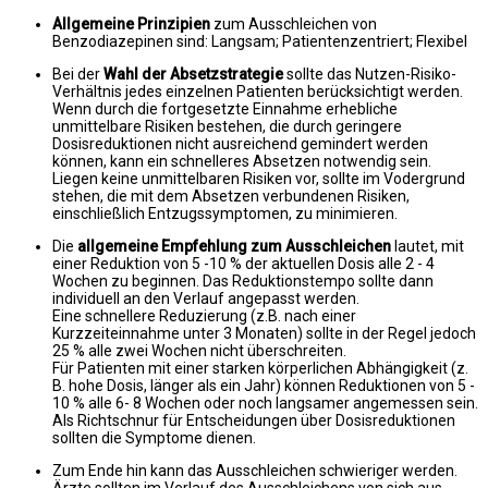
Allgemeine Prinzipien
zum Ausschleichen von
Benzodiazepinen sind: Langsam; Patientenzentriert; Flexibel
Bei der
Wahl der Absetzstrategie
sollte das Nutzen-Risiko-
Verhältnis jedes einzelnen Patienten berücksichtigt werden.
Wenn durch die fortgesetzte Einnahme erhebliche
unmittelbare Risiken bestehen, die durch geringere
Dosisreduktionen nicht ausreichend gemindert werden
können, kann ein schnelleres Absetzen notwendig sein.
Liegen keine unmittelbaren Risiken vor, sollte im Vodergrund
stehen, die mit dem Absetzen verbundenen Risiken,
einschließlich Entzugssymptomen, zu minimieren.
Die
allgemeine Empfehlung zum Ausschleichen
lautet, mit
einer Reduktion von 5 -10 % der aktuellen Dosis alle 2 - 4
Wochen zu beginnen. Das Reduktionstempo sollte dann
individuell an den Verlauf angepasst werden.
Eine schnellere Reduzierung (z.B. nach einer
Kurzzeiteinnahme unter 3 Monaten) sollte in der Regel jedoch
25 % alle zwei Wochen nicht überschreiten.
Für Patienten mit einer starken körperlichen Abhängigkeit (z.
B. hohe Dosis, länger als ein Jahr) können Reduktionen von 5 -
10 % alle 6- 8 Wochen oder noch langsamer angemessen sein.
Als Richtschnur für Entscheidungen über Dosisreduktionen
sollten die Symptome dienen.
Zum Ende hin kann das Ausschleichen schwieriger werden.
Ärzte sollten im Verlauf des Ausschleichens von sich aus