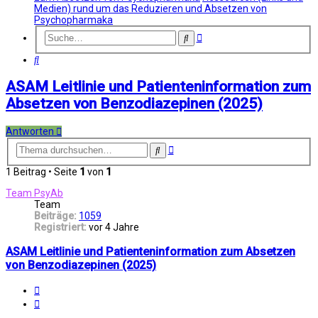
Medien) rund um das Reduzieren und Absetzen von
Psychopharmaka
Erweiterte
Suche
Suche
Suche
ASAM Leitlinie und Patienteninformation zum
Absetzen von Benzodiazepinen (2025)
Antworten
Erweiterte
Suche
Suche
1 Beitrag • Seite
1
von
1
Team PsyAb
Team
Beiträge:
1059
Registriert:
vor 4 Jahre
ASAM Leitlinie und Patienteninformation zum Absetzen
von Benzodiazepinen (2025)
Melden
Zitat