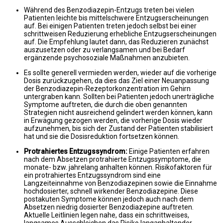
Während des Benzodiazepin-Entzugs treten bei vielen
Patienten leichte bis mittelschwere Entzugserscheinungen
auf. Bei einigen Patienten treten jedoch selbst bei einer
schrittweisen Reduzierung erhebliche Entzugserscheinungen
auf. Die Empfehlung lautet dann, das Reduzieren zunächst
auszusetzen oder zu verlangsamen und bei Bedarf
ergänzende psychosoziale Maßnahmen anzubieten.
Es sollte generell vermieden werden, wieder auf die vorherige
Dosis zurückzugehen, da dies das Ziel einer Neuanpassung
der Benzodiazepin-Rezeptorkonzentration im Gehirn
untergraben kann. Sollten bei Patienten jedoch unerträgliche
Symptome auftreten, die durch die oben genannten
Strategien nicht ausreichend gelindert werden können, kann
in Erwägung gezogen werden, die vorherige Dosis wieder
aufzunehmen, bis sich der Zustand der Patienten stabilisiert
hat und sie die Dosisreduktion fortsetzen können.
Protrahiertes Entzugssyndrom:
Einige Patienten erfahren
nach dem Absetzen protrahierte Entzugssymptome, die
monate- bzw. jahrelang anhalten können. Risikofaktoren für
ein protrahiertes Entzugssyndrom sind eine
Langzeiteinnahme von Benzodiazepinen sowie die Einnahme
hochdosierter, schnell wirkender Benzodiazepine. Diese
postakuten Symptome können jedoch auch nach dem
Absetzen niedrig dosierter Benzodiazepine auftreten.
Aktuelle Leitlinien legen nahe, dass ein schrittweises,
langsames Ausschleichen das Risiko langanhaltender