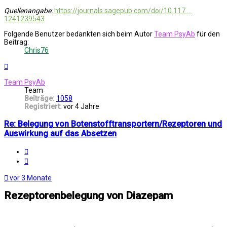
Quellenangabe:
https://journals.sagepub.com/doi/10.117 ...
1241239543
Folgende Benutzer bedankten sich beim Autor
Team PsyAb
für den
Beitrag:
Chris76
Nach
oben
Team PsyAb
Team
Beiträge:
1058
Registriert:
vor 4 Jahre
Re: Belegung von Botenstofftransportern/Rezeptoren und
Auswirkung auf das Absetzen
Melden
Zitat
vor 3 Monate
Rezeptorenbelegung von Diazepam