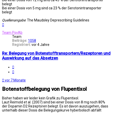
Bei einer Dosis von 12 mg sind ca 45 % der Serotonintransporter
belegt
Bei einer Dosis von 5 mg sind ca 23 % der Serotonintransporter
belegt
Quellenangabe
: The Maudsley Deprescribing Guidelines
Nach
oben
Team PsyAb
Team
Beiträge:
1058
Registriert:
vor 4 Jahre
Re: Belegung von Botenstofftransportern/Rezeptoren und
Auswirkung auf das Absetzen
Melden
Zitat
vor 7 Monate
Botenstoffbelegung von Flupentixol
Bisher haben wir leider kein Grafik zu Flupentixol.
Laut Reimold et al. (2007) sind bei einer Dosis von 8 mg noch 80%
der Dopamin D2 Rezeptoren belegt. Es ist davon auszugehen, dass
unterhalb dieser Dosis die Belegungskurve hyberbolisch abfällt