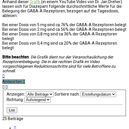
Anhand dieser
Grafik
(in einem YouTube Video von Dr. Jan Dreher)
lassen sich für Diazepam folgende durchschnittliche Werte für die
Belegung der GABA-A Rezeptoren, bezogen auf die Tagesdosis,
ablesen:
Bei einer Dosis von 5 mg sind ca 76% der GABA-A Rezeptoren belegt
Bei einer Dosis von 2 mg sind ca 56% der GABA-A Rezeptoren belegt
Bei einer Dosis von 0,8 mg sind ca 36% der GABA-A Rezeptoren
belegt
Bei einer Dosis von 0,4 mg sind ca 20% der GABA-A Rezeptoren
belegt
Bitte beachten
:
Die Grafik dient nur der Veranschaulichung der
Rezeptorenbelegung. Die in der rechten Grafik im Video
vorgeschlagenen Reduktionsschritte sind für viele Betroffene zu
schnell.
Nach
oben
Antworten
Anzeigen:
Sortiere nach:
Richtung:
25 Beiträge
Vorherige