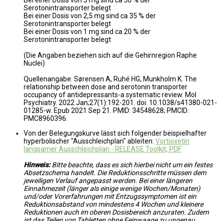
Serotonintransporter belegt
Bei einer Dosis von 2,5 mg sind ca 35 % der
Serotonintransporter belegt
Bei einer Dosis von 1 mg sind ca 20 % der
Serotonintransporter belegt
(Die Angaben beziehen sich auf die Gehirnregion Raphe
Nuclei)
Quellenangabe: Sørensen A, Ruhé HG, Munkholm K. The
relationship between dose and serotonin transporter
occupancy of antidepressants-a systematic review. Mol
Psychiatry. 2022 Jan;27(1):192-201. doi: 10.1038/s41380-021-
01285-w. Epub 2021 Sep 21. PMID: 34548628; PMCID:
PMC8960396.
Von der Belegungskurve lässt sich folgender beispielhafter
hyperbolischer "Ausschleichplan" ableiten:
Vortioxetin
langsamer Ausschleichplan - RELEASE Toolkit, PDF
Hinweis:
Bitte beachte, dass es sich hierbei nicht um ein festes
Absetzschema handelt. Die Reduktionsschritte müssen dem
jeweiligen Verlauf angepasst werden. Bei einer längeren
Einnahmezeit (länger als einige wenige Wochen/Monaten)
und/oder Vorerfahrungen mit Entzugssymptomen ist ein
Reduktionsabstand von mindestens 4 Wochen und kleinere
Reduktionen auch im oberen Dosisbereich anzuraten. Zudem
ist das Teilen von Tabletten ohne Feinwaage zu ungenau