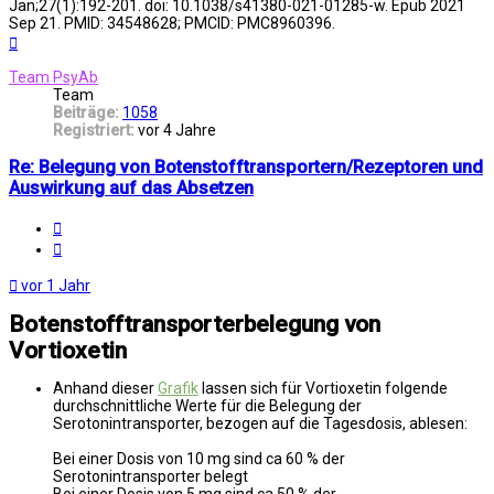
Jan;27(1):192-201. doi: 10.1038/s41380-021-01285-w. Epub 2021
Sep 21. PMID: 34548628; PMCID: PMC8960396.
Nach
oben
Team PsyAb
Team
Beiträge:
1058
Registriert:
vor 4 Jahre
Re: Belegung von Botenstofftransportern/Rezeptoren und
Auswirkung auf das Absetzen
Melden
Zitat
vor 1 Jahr
Botenstofftransporterbelegung von
Vortioxetin
Anhand dieser
Grafik
lassen sich für Vortioxetin folgende
durchschnittliche Werte für die Belegung der
Serotonintransporter, bezogen auf die Tagesdosis, ablesen:
Bei einer Dosis von 10 mg sind ca 60 % der
Serotonintransporter belegt
Bei einer Dosis von 5 mg sind ca 50 % der