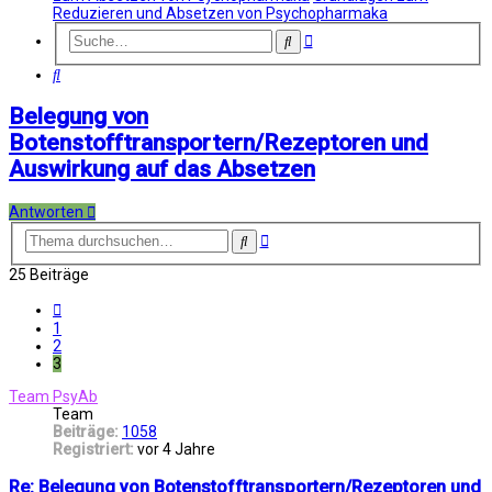
Reduzieren und Absetzen von Psychopharmaka
Erweiterte
Suche
Suche
Suche
Belegung von
Botenstofftransportern/Rezeptoren und
Auswirkung auf das Absetzen
Antworten
Erweiterte
Suche
Suche
25 Beiträge
Vorherige
1
2
3
Team PsyAb
Team
Beiträge:
1058
Registriert:
vor 4 Jahre
Re: Belegung von Botenstofftransportern/Rezeptoren und