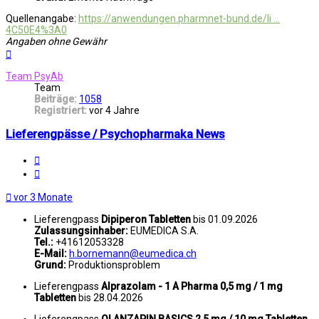
Quellenangabe:
https://anwendungen.pharmnet-bund.de/li ...
4C50E4%3A0
Angaben ohne Gewähr
Nach
oben
Team PsyAb
Team
Beiträge:
1058
Registriert:
vor 4 Jahre
Lieferengpässe / Psychopharmaka News
Melden
Zitat
vor 3 Monate
Lieferengpass
Dipiperon Tabletten
bis 01.09.2026
Zulassungsinhaber:
EUMEDICA S.A.
Tel.:
+41612053328
E-Mail:
h.bornemann@eumedica.ch
Grund:
Produktionsproblem
Lieferengpass
Alprazolam - 1 A Pharma 0,5 mg / 1 mg
Tabletten
bis 28.04.2026
Lieferengpass
OLANZAPIN BASICS 2,5 mg / 10 mg Tabletten