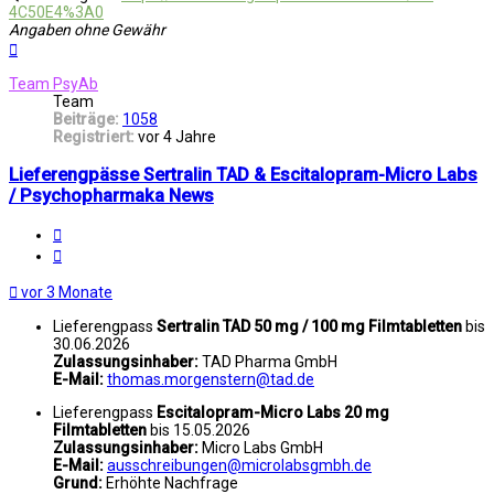
4C50E4%3A0
Angaben ohne Gewähr
Nach
oben
Team PsyAb
Team
Beiträge:
1058
Registriert:
vor 4 Jahre
Lieferengpässe Sertralin TAD & Escitalopram-Micro Labs
/ Psychopharmaka News
Melden
Zitat
vor 3 Monate
Lieferengpass
Sertralin TAD 50 mg / 100 mg Filmtabletten
bis
30.06.2026
Zulassungsinhaber:
TAD Pharma GmbH
E-Mail:
thomas.morgenstern@tad.de
Lieferengpass
Escitalopram-Micro Labs 20 mg
Filmtabletten
bis 15.05.2026
Zulassungsinhaber:
Micro Labs GmbH
E-Mail:
ausschreibungen@microlabsgmbh.de
Grund:
Erhöhte Nachfrage