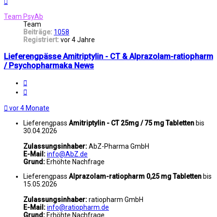
Nach
oben
Team PsyAb
Team
Beiträge:
1058
Registriert:
vor 4 Jahre
Lieferengpässe Amitriptylin - CT & Alprazolam-ratiopharm
/ Psychopharmaka News
Melden
Zitat
vor 4 Monate
Lieferengpass
Amitriptylin - CT 25mg / 75 mg Tabletten
bis
30.04.2026
Zulassungsinhaber:
AbZ-Pharma GmbH
E-Mail:
info@AbZ.de
Grund:
Erhöhte Nachfrage
Lieferengpass
Alprazolam-ratiopharm 0,25 mg Tabletten
bis
15.05.2026
Zulassungsinhaber:
ratiopharm GmbH
E-Mail:
info@ratiopharm.de
Grund:
Erhöhte Nachfrage