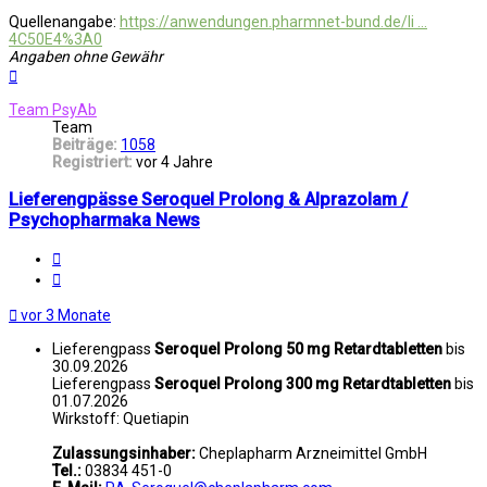
Quellenangabe:
https://anwendungen.pharmnet-bund.de/li ...
4C50E4%3A0
Angaben ohne Gewähr
Nach
oben
Team PsyAb
Team
Beiträge:
1058
Registriert:
vor 4 Jahre
Lieferengpässe Seroquel Prolong & Alprazolam /
Psychopharmaka News
Melden
Zitat
vor 3 Monate
Lieferengpass
Seroquel Prolong 50 mg Retardtabletten
bis
30.09.2026
Lieferengpass
Seroquel Prolong 300 mg Retardtabletten
bis
01.07.2026
Wirkstoff: Quetiapin
Zulassungsinhaber:
Cheplapharm Arzneimittel GmbH
Tel.:
03834 451-0