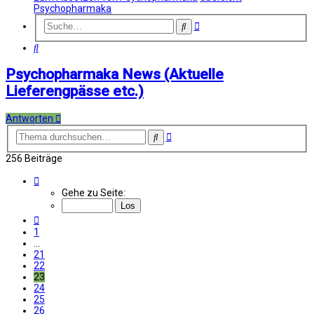
Psychopharmaka
Erweiterte
Suche
Suche
Suche
Psychopharmaka News (Aktuelle
Lieferengpässe etc.)
Antworten
Erweiterte
Suche
Suche
256 Beiträge
Seite
23
Gehe zu Seite:
von
26
Vorherige
1
…
21
22
23
24
25
26