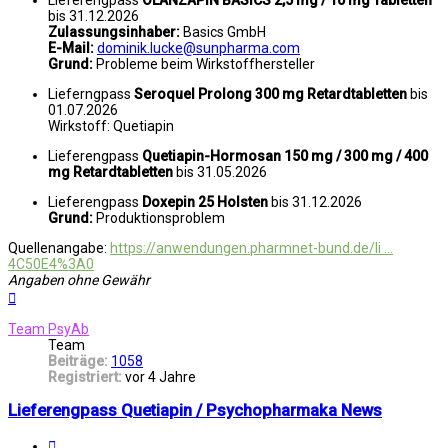
bis 31.12.2026
Zulassungsinhaber:
Basics GmbH
E-Mail:
dominik.lucke@sunpharma.com
Grund:
Probleme beim Wirkstoffhersteller
Lieferngpass
Seroquel Prolong 300 mg Retardtabletten
bis
01.07.2026
Wirkstoff: Quetiapin
Lieferengpass
Quetiapin-Hormosan 150 mg / 300 mg / 400
mg Retardtabletten
bis 31.05.2026
Lieferengpass
Doxepin 25 Holsten
bis 31.12.2026
Grund:
Produktionsproblem
Quellenangabe:
https://anwendungen.pharmnet-bund.de/li ...
4C50E4%3A0
Angaben ohne Gewähr
Nach
oben
Team PsyAb
Team
Beiträge:
1058
Registriert:
vor 4 Jahre
Lieferengpass Quetiapin / Psychopharmaka News
Melden