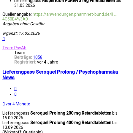
Lieferengpass
Risperidon PUREN 3 mg Filmtabletten
bis
31.03.2026
Quellenangabe:
https://anwendungen.pharmnet-bund.de/li ...
4C50E4%3A0
Angaben ohne Gewähr
ergänzt: 17.03.2026
Nach
oben
Team PsyAb
Team
Beiträge:
1058
Registriert:
vor 4 Jahre
Lieferengpass Seroquel Prolong / Psychopharmaka
News
Melden
Zitat
vor 4 Monate
Lieferengpass
Seroquel Prolong 200 mg Retardtabletten
bis
15.09.2026
Lieferengpass
Seroquel Prolong 400 mg Retardtabletten
bis
13.09.2026
(Wirkstoff: Quetiapin)