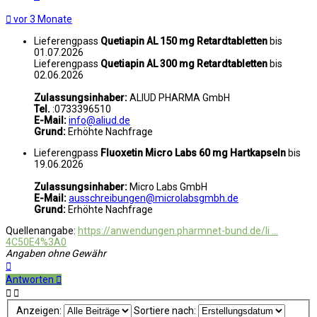
vor 3 Monate
Lieferengpass
Quetiapin AL 150 mg Retardtabletten
bis
01.07.2026
Lieferengpass
Quetiapin AL 300 mg Retardtabletten
bis
02.06.2026
Zulassungsinhaber:
ALIUD PHARMA GmbH
Tel.
:0733396510
E-Mail:
info@aliud.de
Grund:
Erhöhte Nachfrage
Lieferengpass
Fluoxetin Micro Labs 60 mg Hartkapseln
bis
19.06.2026
Zulassungsinhaber:
Micro Labs GmbH
E-Mail:
ausschreibungen@microlabsgmbh.de
Grund:
Erhöhte Nachfrage
Quellenangabe:
https://anwendungen.pharmnet-bund.de/li ...
4C50E4%3A0
Angaben ohne Gewähr
Nach
oben
Antworten
Anzeigen:
Sortiere nach: