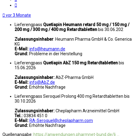
Zitat
vor 3 Monate
Lieferengpass
Quetiapin Heumann retard 50 mg / 150 mg /
200 mg / 300 mg / 400 mg Retardtabletten
bis 30.06.202
Zulassungsinhaber
: Heumann Pharma GmbH & Co. Generica
KG
E-Mail:
info@heumann.de
Grund:
Probleme in der Herstellung
Lieferengpass
Quetiapin AbZ 150 mg Retardtabletten
bis
15.06.2026
Zulassungsinhaber:
AbZ-Pharma GmbH
E-Mail:
info@AbZ.de
Grund:
Erhöhte Nachfrage
Lieferengpass Seroquel Prolong 400 mg Retardtabletten bis
30.10.2026
Zulassungsinhaber:
Cheplapharm Arzneimittel GmbH
Tel.:
03834 451 0
E-Mail:
RA-Seroquel@cheplapharm.com
Grund:
Erhöhte Nachfrage
Quellenangabe:
https://anwendungen.pharmnet-bund.de/li ...