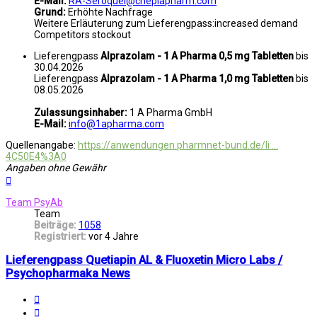
E-Mail:
RA-Seroquel@cheplapharm.com
Grund:
Erhöhte Nachfrage
Weitere Erläuterung zum Lieferengpass:increased demand
Competitors stockout
Lieferengpass
Alprazolam - 1 A Pharma 0,5 mg Tabletten
bis
30.04.2026
Lieferengpass
Alprazolam - 1 A Pharma 1,0 mg Tabletten
bis
08.05.2026
Zulassungsinhaber:
1 A Pharma GmbH
E-Mail:
info@1apharma.com
Quellenangabe:
https://anwendungen.pharmnet-bund.de/li ...
4C50E4%3A0
Angaben ohne Gewähr
Nach
oben
Team PsyAb
Team
Beiträge:
1058
Registriert:
vor 4 Jahre
Lieferengpass Quetiapin AL & Fluoxetin Micro Labs /
Psychopharmaka News
Melden
Zitat