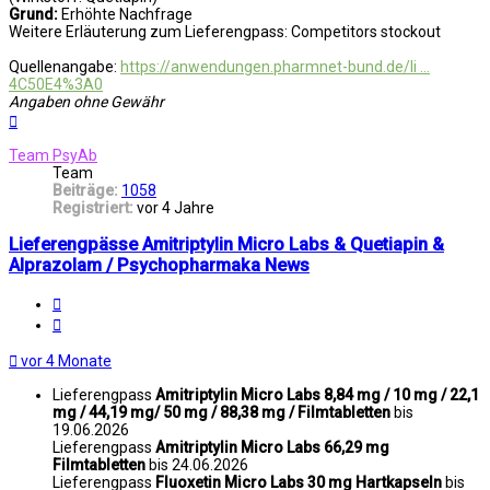
Grund:
Erhöhte Nachfrage
Weitere Erläuterung zum Lieferengpass: Competitors stockout
Quellenangabe:
https://anwendungen.pharmnet-bund.de/li ...
4C50E4%3A0
Angaben ohne Gewähr
Nach
oben
Team PsyAb
Team
Beiträge:
1058
Registriert:
vor 4 Jahre
Lieferengpässe Amitriptylin Micro Labs & Quetiapin &
Alprazolam / Psychopharmaka News
Melden
Zitat
vor 4 Monate
Lieferengpass
Amitriptylin Micro Labs 8,84 mg / 10 mg / 22,1
mg / 44,19 mg/ 50 mg / 88,38 mg / Filmtabletten
bis
19.06.2026
Lieferengpass
Amitriptylin Micro Labs 66,29 mg
Filmtabletten
bis 24.06.2026
Lieferengpass
Fluoxetin Micro Labs 30 mg Hartkapseln
bis