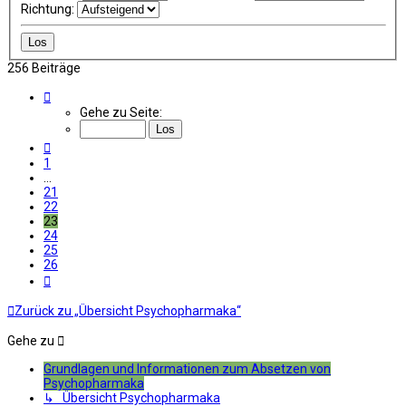
Richtung:
256 Beiträge
Seite
23
Gehe zu Seite:
von
26
Vorherige
1
…
21
22
23
24
25
26
Nächste
Zurück zu „Übersicht Psychopharmaka“
Gehe zu
Grundlagen und Informationen zum Absetzen von
Psychopharmaka
↳ Übersicht Psychopharmaka