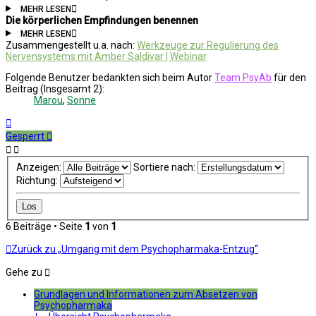
MEHR LESEN
Die körperlichen Empfindungen benennen
MEHR LESEN
Zusammengestellt u.a. nach:
Werkzeuge zur Regulierung des
Nervensystems mit Amber Saldivar | Webinar
Folgende Benutzer bedankten sich beim Autor
Team PsyAb
für den
Beitrag (Insgesamt 2):
Marou
,
Sonne
Nach
oben
Gesperrt
Anzeigen:
Sortiere nach:
Richtung:
6 Beiträge • Seite
1
von
1
Zurück zu „Umgang mit dem Psychopharmaka-Entzug“
Gehe zu
Grundlagen und Informationen zum Absetzen von
Psychopharmaka