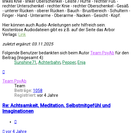
linkes Knie - linker Oberschenkel - Leiste / Hüfte - rechter Fuß -
rechter Unterschenkel - rechter Knie - rechter Oberschenkel - Gesäß
- unterer Rücken - oberer Rücken - Bauch - Brustbereich - Schultern -
Finger - Hand - Unterarme - Oberarme - Nacken - Gesicht - Kopf.
Hier können auch Audio-Anleitungen sehr hilfreich sein.
Kostenlose Audiodateien gibt es z.B. auf der Seite das Arbor
Verlags:
Link
zuletzt ergänzt: 03.11.2025
Folgende Benutzer bedankten sich beim Autor
Team PsyAb
für den
Beitrag (Insgesamt 4):
Sunshine71
,
Achterbahn
,
Pepper
,
Enja
Nach
oben
Team PsyAb
Team
Beiträge:
1058
Registriert:
vor 4 Jahre
Re: Achtsamkeit, Meditation, Selbstmitgefühl und
Imaginationen
Melden
vor 4 Jahre