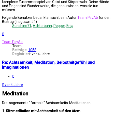
komplexe Zusammenspiel von Geist und Körper wahr. Deine Hände
und Finger sind Wunderwerke, die genau wissen, was sie tun
müssen.
Folgende Benutzer bedankten sich beim Autor
Team PsyAb
für den
Beitrag (Insgesamt 4):
Sunshine71
,
Achterbahn
,
Pepper
,
Enja
Nach
oben
Team PsyAb
Team
Beiträge:
1058
Registriert:
vor 4 Jahre
Re: Achtsamkeit, Meditation, Selbstmitgefühl und
Imaginationen
Melden
vor 4 Jahre
Meditation
Drei sogenannte "formale" Achtsamkeits-Meditationen:
1. Sitzmeditation mit Achtsamkeit auf den Atem