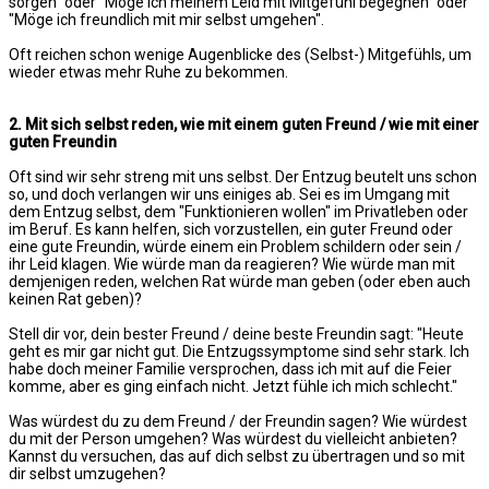
sorgen" oder "Möge ich meinem Leid mit Mitgefühl begegnen" oder
"Möge ich freundlich mit mir selbst umgehen".
Oft reichen schon wenige Augenblicke des (Selbst-) Mitgefühls, um
wieder etwas mehr Ruhe zu bekommen.
2. Mit sich selbst reden, wie mit einem guten Freund / wie mit einer
guten Freundin
Oft sind wir sehr streng mit uns selbst. Der Entzug beutelt uns schon
so, und doch verlangen wir uns einiges ab. Sei es im Umgang mit
dem Entzug selbst, dem "Funktionieren wollen" im Privatleben oder
im Beruf. Es kann helfen, sich vorzustellen, ein guter Freund oder
eine gute Freundin, würde einem ein Problem schildern oder sein /
ihr Leid klagen. Wie würde man da reagieren? Wie würde man mit
demjenigen reden, welchen Rat würde man geben (oder eben auch
keinen Rat geben)?
Stell dir vor, dein bester Freund / deine beste Freundin sagt: "Heute
geht es mir gar nicht gut. Die Entzugssymptome sind sehr stark. Ich
habe doch meiner Familie versprochen, dass ich mit auf die Feier
komme, aber es ging einfach nicht. Jetzt fühle ich mich schlecht."
Was würdest du zu dem Freund / der Freundin sagen? Wie würdest
du mit der Person umgehen? Was würdest du vielleicht anbieten?
Kannst du versuchen, das auf dich selbst zu übertragen und so mit
dir selbst umzugehen?