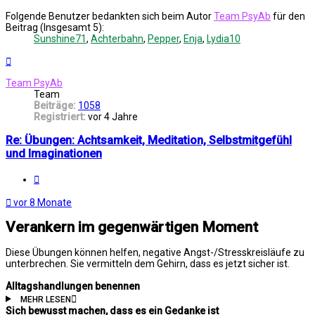
Folgende Benutzer bedankten sich beim Autor
Team PsyAb
für den
Beitrag (Insgesamt 5):
Sunshine71
,
Achterbahn
,
Pepper
,
Enja
,
Lydia10
Nach
oben
Team PsyAb
Team
Beiträge:
1058
Registriert:
vor 4 Jahre
Re: Übungen: Achtsamkeit, Meditation, Selbstmitgefühl
und Imaginationen
Melden
vor 8 Monate
Verankern im gegenwärtigen Moment
Diese Übungen können helfen, negative Angst-/Stresskreisläufe zu
unterbrechen. Sie vermitteln dem Gehirn, dass es jetzt sicher ist.
Alltagshandlungen benennen
MEHR LESEN
Sich bewusst machen, dass es ein Gedanke ist