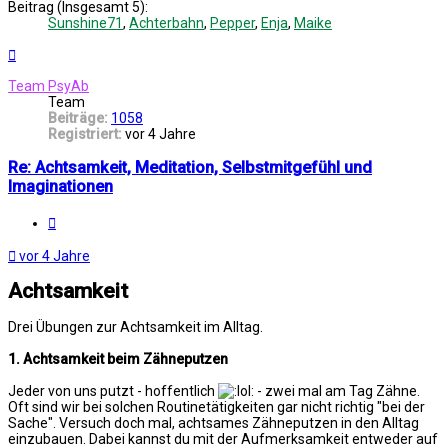
Beitrag (Insgesamt 5):
Sunshine71
,
Achterbahn
,
Pepper
,
Enja
,
Maike
Nach
oben
Team PsyAb
Team
Beiträge:
1058
Registriert:
vor 4 Jahre
Re: Achtsamkeit, Meditation, Selbstmitgefühl und
Imaginationen
Melden
vor 4 Jahre
Achtsamkeit
Drei Übungen zur Achtsamkeit im Alltag.
1. Achtsamkeit beim Zähneputzen
Jeder von uns putzt - hoffentlich
- zwei mal am Tag Zähne.
Oft sind wir bei solchen Routinetätigkeiten gar nicht richtig "bei der
Sache". Versuch doch mal, achtsames Zähneputzen in den Alltag
einzubauen. Dabei kannst du mit der Aufmerksamkeit entweder auf