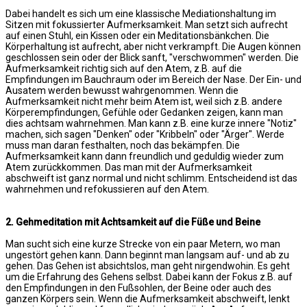
Dabei handelt es sich um eine klassische Mediationshaltung im
Sitzen mit fokussierter Aufmerksamkeit. Man setzt sich aufrecht
auf einen Stuhl, ein Kissen oder ein Meditationsbänkchen. Die
Körperhaltung ist aufrecht, aber nicht verkrampft. Die Augen können
geschlossen sein oder der Blick sanft, "verschwommen" werden. Die
Aufmerksamkeit richtig sich auf den Atem, z.B. auf die
Empfindungen im Bauchraum oder im Bereich der Nase. Der Ein- und
Ausatem werden bewusst wahrgenommen. Wenn die
Aufmerksamkeit nicht mehr beim Atem ist, weil sich z.B. andere
Körperempfindungen, Gefühle oder Gedanken zeigen, kann man
dies achtsam wahrnehmen. Man kann z.B. eine kurze innere "Notiz"
machen, sich sagen "Denken" oder "Kribbeln" oder "Ärger". Werde
muss man daran festhalten, noch das bekämpfen. Die
Aufmerksamkeit kann dann freundlich und geduldig wieder zum
Atem zurückkommen. Das man mit der Aufmerksamkeit
abschweift ist ganz normal und nicht schlimm. Entscheidend ist das
wahrnehmen und refokussieren auf den Atem.
2. Gehmeditation mit Achtsamkeit auf die Füße und Beine
Man sucht sich eine kurze Strecke von ein paar Metern, wo man
ungestört gehen kann. Dann beginnt man langsam auf- und ab zu
gehen. Das Gehen ist absichtslos, man geht nirgendwohin. Es geht
um die Erfahrung des Gehens selbst. Dabei kann der Fokus z.B. auf
den Empfindungen in den Fußsohlen, der Beine oder auch des
ganzen Körpers sein. Wenn die Aufmerksamkeit abschweift, lenkt