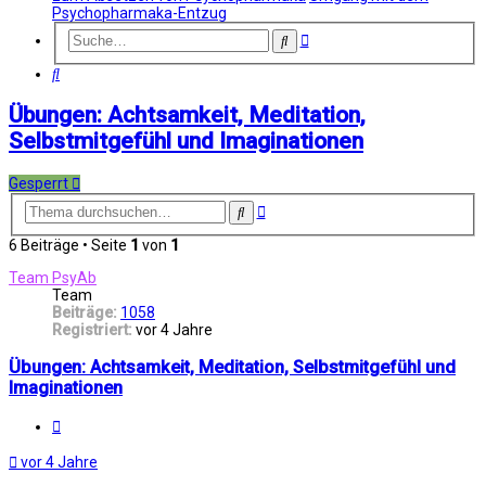
Psychopharmaka-Entzug
Erweiterte
Suche
Suche
Suche
Übungen: Achtsamkeit, Meditation,
Selbstmitgefühl und Imaginationen
Gesperrt
Erweiterte
Suche
Suche
6 Beiträge • Seite
1
von
1
Team PsyAb
Team
Beiträge:
1058
Registriert:
vor 4 Jahre
Übungen: Achtsamkeit, Meditation, Selbstmitgefühl und
Imaginationen
Melden
vor 4 Jahre