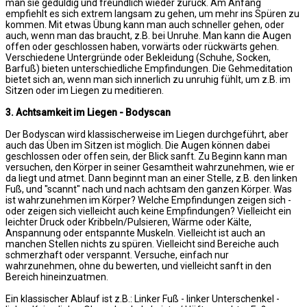
man sie geduldig und freundlich wieder zurück. Am Anfang
empfiehlt es sich extrem langsam zu gehen, um mehr ins Spüren zu
kommen. Mit etwas Übung kann man auch schneller gehen, oder
auch, wenn man das braucht, z.B. bei Unruhe. Man kann die Augen
offen oder geschlossen haben, vorwärts oder rückwärts gehen.
Verschiedene Untergründe oder Bekleidung (Schuhe, Socken,
Barfuß) bieten unterschiedliche Empfindungen. Die Gehmeditation
bietet sich an, wenn man sich innerlich zu unruhig fühlt, um z.B. im
Sitzen oder im Liegen zu meditieren.
3. Achtsamkeit im Liegen - Bodyscan
Der Bodyscan wird klassischerweise im Liegen durchgeführt, aber
auch das Üben im Sitzen ist möglich. Die Augen können dabei
geschlossen oder offen sein, der Blick sanft. Zu Beginn kann man
versuchen, den Körper in seiner Gesamtheit wahrzunehmen, wie er
da liegt und atmet. Dann beginnt man an einer Stelle, z.B. den linken
Fuß, und "scannt" nach und nach achtsam den ganzen Körper. Was
ist wahrzunehmen im Körper? Welche Empfindungen zeigen sich -
oder zeigen sich vielleicht auch keine Empfindungen? Vielleicht ein
leichter Druck oder Kribbeln/Pulsieren, Wärme oder Kälte,
Anspannung oder entspannte Muskeln. Vielleicht ist auch an
manchen Stellen nichts zu spüren. Vielleicht sind Bereiche auch
schmerzhaft oder verspannt. Versuche, einfach nur
wahrzunehmen, ohne du bewerten, und vielleicht sanft in den
Bereich hineinzuatmen.
Ein klassischer Ablauf ist z.B.: Linker Fuß - linker Unterschenkel -