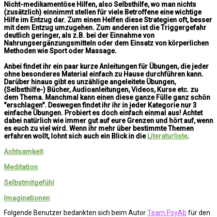
Nicht-medikamentöse Hilfen, also Selbsthilfe, wo man nichts
(zusätzlich) einnimmt stellen für viele Betroffene eine wichtige
Hilfe im Entzug dar. Zum einen Helfen diese Strategien oft, besser
mit dem Entzug umzugehen. Zum anderen ist die Triggergefahr
deutlich geringer, als z.B. bei der Einnahme von
Nahrungsergänzungsmitteln oder dem Einsatz von körperlichen
Methoden wie Sport oder Massage.
Anbei findet ihr ein paar kurze Anleitungen für Übungen, die jeder
ohne besonderes Material einfach zu Hause durchführen kann.
Darüber hinaus gibt es unzählige angeleitete Übungen,
(Selbsthilfe-) Bücher, Audioanleitungen, Videos, Kurse etc. zu
dem Thema. Manchmal kann einen diese ganze Fülle ganz schön
"erschlagen". Deswegen findet ihr ihr in jeder Kategorie nur 3
einfache Übungen. Probiert es doch einfach einmal aus! Achtet
dabei natürlich wie immer gut auf eure Grenzen und hört auf, wenn
es euch zu viel wird. Wenn ihr mehr über bestimmte Themen
erfahren wollt, lohnt sich auch ein Blick in die
Literaturliste
.
Achtsamkeit
Meditation
Selbstmitgefühl
Imaginationen
Folgende Benutzer bedankten sich beim Autor
Team PsyAb
für den