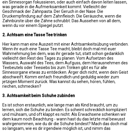
ein Sinnesorgan fokussieren, oder auch einfach davon leiten lassen,
was gerade in die Aufmerksamkeit kommt. Vielleicht der
Geschmack der Zahnpasta. Der Geruch in der Nase. Die
Druckempfindung auf dem Zahnfleisch. Die Geräusche, wenn die
Zahnbürste über die Zähne schrubbt. Das Aussehen von all dem,
wenn du vor einem Spiegel putzt.
2. Achtsam eine Tasse Tee trinken
Hier kann man eine Auszeit mit einer Achtsamkeitsübung verbinden.
Wenn ihr euch eine Tasse Tee macht, bleibt doch mal mit euer
Wahrnehmung bei dem, was ihr gerade tut, statt schon gedanklich
vielleicht den Rest des Tages zu planen. Vom Aufsetzen des
Wassers, Auswahl des Tees, dem Aufguss, dem Herausnehmen des
Teebeutels oder Teesiebs bis zum Trinken gibt es für alle
Sinnesorgane etwas zu entdecken. Ärger dich nicht, wenn dein Geist
abschweift. Komm einfach freundlich und geduldig wieder zum
jetzigen Moment zurück. Was kannst du sehen, hören, fühlen,
riechen, schmecken?
3. Achtsamkeit beim Schuhe zubinden
Es ist schon erstaunlich, wie lange man als Kind braucht, um zu
lernen, sich die Schuhe zu binden. Es scheint schrecklich kompliziert
und mühsam, und oft klappt es nicht. Als Erwachsene schenken wir
dem kaum noch Beachtung - wann hast du das letzte mal bewusst
wahrgenommen, wie du dir die Schuhe bindest? Mach das doch mal
so langsam, wie es dir irgendwie möglich ist, und nimm das