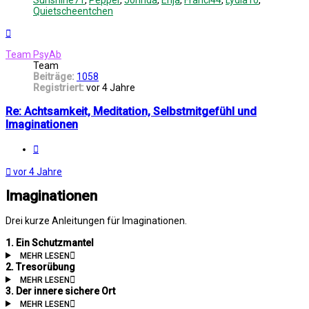
Sunshine71
,
Pepper
,
Jorinda
,
Enja
,
Franci44
,
Lydia10
,
Quietscheentchen
Nach
oben
Team PsyAb
Team
Beiträge:
1058
Registriert:
vor 4 Jahre
Re: Achtsamkeit, Meditation, Selbstmitgefühl und
Imaginationen
Melden
vor 4 Jahre
Imaginationen
Drei kurze Anleitungen für Imaginationen.
1. Ein Schutzmantel
MEHR LESEN
2. Tresorübung
MEHR LESEN
3. Der innere sichere Ort
MEHR LESEN