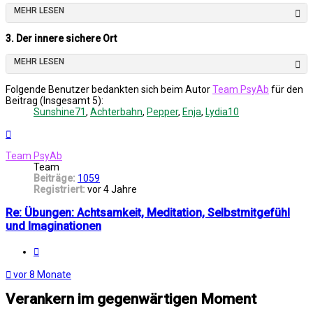
MEHR LESEN
3. Der innere sichere Ort
MEHR LESEN
Folgende Benutzer bedankten sich beim Autor
Team PsyAb
für den
Beitrag (Insgesamt 5):
Sunshine71
,
Achterbahn
,
Pepper
,
Enja
,
Lydia10
Nach
oben
Team PsyAb
Team
Beiträge:
1059
Registriert:
vor 4 Jahre
Re: Übungen: Achtsamkeit, Meditation, Selbstmitgefühl
und Imaginationen
Melden
vor 8 Monate
Verankern im gegenwärtigen Moment