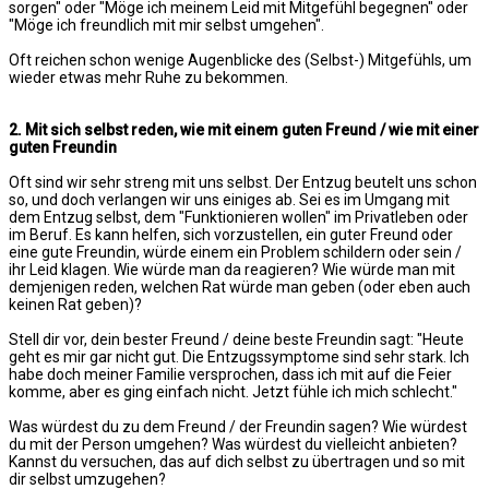
sorgen" oder "Möge ich meinem Leid mit Mitgefühl begegnen" oder
"Möge ich freundlich mit mir selbst umgehen".
Oft reichen schon wenige Augenblicke des (Selbst-) Mitgefühls, um
wieder etwas mehr Ruhe zu bekommen.
2. Mit sich selbst reden, wie mit einem guten Freund / wie mit einer
guten Freundin
Oft sind wir sehr streng mit uns selbst. Der Entzug beutelt uns schon
so, und doch verlangen wir uns einiges ab. Sei es im Umgang mit
dem Entzug selbst, dem "Funktionieren wollen" im Privatleben oder
im Beruf. Es kann helfen, sich vorzustellen, ein guter Freund oder
eine gute Freundin, würde einem ein Problem schildern oder sein /
ihr Leid klagen. Wie würde man da reagieren? Wie würde man mit
demjenigen reden, welchen Rat würde man geben (oder eben auch
keinen Rat geben)?
Stell dir vor, dein bester Freund / deine beste Freundin sagt: "Heute
geht es mir gar nicht gut. Die Entzugssymptome sind sehr stark. Ich
habe doch meiner Familie versprochen, dass ich mit auf die Feier
komme, aber es ging einfach nicht. Jetzt fühle ich mich schlecht."
Was würdest du zu dem Freund / der Freundin sagen? Wie würdest
du mit der Person umgehen? Was würdest du vielleicht anbieten?
Kannst du versuchen, das auf dich selbst zu übertragen und so mit
dir selbst umzugehen?