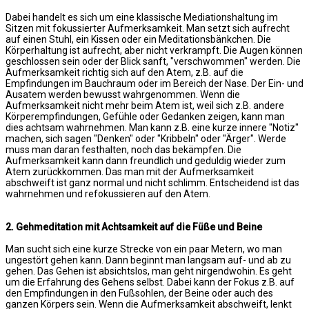
Dabei handelt es sich um eine klassische Mediationshaltung im
Sitzen mit fokussierter Aufmerksamkeit. Man setzt sich aufrecht
auf einen Stuhl, ein Kissen oder ein Meditationsbänkchen. Die
Körperhaltung ist aufrecht, aber nicht verkrampft. Die Augen können
geschlossen sein oder der Blick sanft, "verschwommen" werden. Die
Aufmerksamkeit richtig sich auf den Atem, z.B. auf die
Empfindungen im Bauchraum oder im Bereich der Nase. Der Ein- und
Ausatem werden bewusst wahrgenommen. Wenn die
Aufmerksamkeit nicht mehr beim Atem ist, weil sich z.B. andere
Körperempfindungen, Gefühle oder Gedanken zeigen, kann man
dies achtsam wahrnehmen. Man kann z.B. eine kurze innere "Notiz"
machen, sich sagen "Denken" oder "Kribbeln" oder "Ärger". Werde
muss man daran festhalten, noch das bekämpfen. Die
Aufmerksamkeit kann dann freundlich und geduldig wieder zum
Atem zurückkommen. Das man mit der Aufmerksamkeit
abschweift ist ganz normal und nicht schlimm. Entscheidend ist das
wahrnehmen und refokussieren auf den Atem.
2. Gehmeditation mit Achtsamkeit auf die Füße und Beine
Man sucht sich eine kurze Strecke von ein paar Metern, wo man
ungestört gehen kann. Dann beginnt man langsam auf- und ab zu
gehen. Das Gehen ist absichtslos, man geht nirgendwohin. Es geht
um die Erfahrung des Gehens selbst. Dabei kann der Fokus z.B. auf
den Empfindungen in den Fußsohlen, der Beine oder auch des
ganzen Körpers sein. Wenn die Aufmerksamkeit abschweift, lenkt