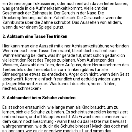
ein Sinnesorgan fokussieren, oder auch einfach davon leiten lassen,
was gerade in die Aufmerksamkeit kommt. Vielleicht der
Geschmack der Zahnpasta. Der Geruch in der Nase. Die
Druckempfindung auf dem Zahnfleisch. Die Geräusche, wenn die
Zahnbürste über die Zähne schrubbt. Das Aussehen von all dem,
wenn du vor einem Spiegel putzt.
2. Achtsam eine Tasse Tee trinken
Hier kann man eine Auszeit mit einer Achtsamkeitsübung verbinden.
Wenn ihr euch eine Tasse Tee macht, bleibt doch mal mit euer
Wahrnehmung bei dem, was ihr gerade tut, statt schon gedanklich
vielleicht den Rest des Tages zu planen. Vom Aufsetzen des
Wassers, Auswahl des Tees, dem Aufguss, dem Herausnehmen des
Teebeutels oder Teesiebs bis zum Trinken gibt es für alle
Sinnesorgane etwas zu entdecken. Ärger dich nicht, wenn dein Geist
abschweift. Komm einfach freundlich und geduldig wieder zum
jetzigen Moment zurück. Was kannst du sehen, hören, fühlen,
riechen, schmecken?
3. Achtsamkeit beim Schuhe zubinden
Es ist schon erstaunlich, wie lange man als Kind braucht, um zu
lernen, sich die Schuhe zu binden. Es scheint schrecklich kompliziert
und mühsam, und oft klappt es nicht. Als Erwachsene schenken wir
dem kaum noch Beachtung - wann hast du das letzte mal bewusst
wahrgenommen, wie du dir die Schuhe bindest? Mach das doch mal
so langsam, wie es dir irgendwie möglich ist, und nimm das