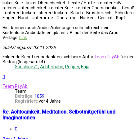
linkes Knie - linker Oberschenkel - Leiste / Hüfte - rechter Fuß -
rechter Unterschenkel - rechter Knie - rechter Oberschenkel - Gesäß
- unterer Rücken - oberer Rücken - Bauch - Brustbereich - Schultern -
Finger - Hand - Unterarme - Oberarme - Nacken - Gesicht - Kopf.
Hier können auch Audio-Anleitungen sehr hilfreich sein.
Kostenlose Audiodateien gibt es z.B. auf der Seite das Arbor
Verlags:
Link
zuletzt ergänzt: 03.11.2025
Folgende Benutzer bedankten sich beim Autor
Team PsyAb
für den
Beitrag (Insgesamt 4):
Sunshine71
,
Achterbahn
,
Pepper
,
Enja
Nach
oben
Team PsyAb
Team
Beiträge:
1059
Registriert:
vor 4 Jahre
Re: Achtsamkeit, Meditation, Selbstmitgefühl und
Imaginationen
Melden