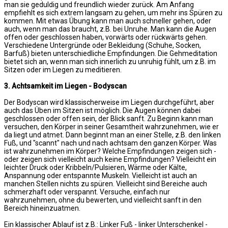
man sie geduldig und freundlich wieder zurück. Am Anfang
empfiehlt es sich extrem langsam zu gehen, um mehr ins Spüren zu
kommen. Mit etwas Übung kann man auch schneller gehen, oder
auch, wenn man das braucht, z.B. bei Unruhe. Man kann die Augen
offen oder geschlossen haben, vorwärts oder rückwärts gehen.
Verschiedene Untergründe oder Bekleidung (Schuhe, Socken,
Barfuß) bieten unterschiedliche Empfindungen. Die Gehmeditation
bietet sich an, wenn man sich innerlich zu unruhig fühlt, um z.B. im
Sitzen oder im Liegen zu meditieren.
3. Achtsamkeit im Liegen - Bodyscan
Der Bodyscan wird klassischerweise im Liegen durchgeführt, aber
auch das Üben im Sitzen ist möglich. Die Augen können dabei
geschlossen oder offen sein, der Blick sanft. Zu Beginn kann man
versuchen, den Körper in seiner Gesamtheit wahrzunehmen, wie er
da liegt und atmet. Dann beginnt man an einer Stelle, z.B. den linken
Fuß, und "scannt" nach und nach achtsam den ganzen Körper. Was
ist wahrzunehmen im Körper? Welche Empfindungen zeigen sich -
oder zeigen sich vielleicht auch keine Empfindungen? Vielleicht ein
leichter Druck oder Kribbeln/Pulsieren, Wärme oder Kälte,
Anspannung oder entspannte Muskeln. Vielleicht ist auch an
manchen Stellen nichts zu spüren. Vielleicht sind Bereiche auch
schmerzhaft oder verspannt. Versuche, einfach nur
wahrzunehmen, ohne du bewerten, und vielleicht sanft in den
Bereich hineinzuatmen.
Ein klassischer Ablauf ist z.B.: Linker Fuß - linker Unterschenkel -