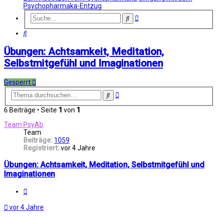
Psychopharmaka-Entzug
Erweiterte
Suche
Suche
Suche
Übungen: Achtsamkeit, Meditation,
Selbstmitgefühl und Imaginationen
Gesperrt
Erweiterte
Suche
Suche
6 Beiträge • Seite
1
von
1
Team PsyAb
Team
Beiträge:
1059
Registriert:
vor 4 Jahre
Übungen: Achtsamkeit, Meditation, Selbstmitgefühl und
Imaginationen
Melden
vor 4 Jahre