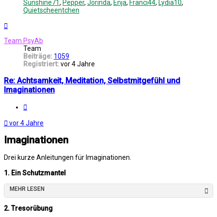
Sunshine71
,
Pepper
,
Jorinda
,
Enja
,
Franci44
,
Lydia10
,
Quietscheentchen
Nach
oben
Team PsyAb
Team
Beiträge:
1059
Registriert:
vor 4 Jahre
Re: Achtsamkeit, Meditation, Selbstmitgefühl und
Imaginationen
Melden
vor 4 Jahre
Imaginationen
Drei kurze Anleitungen für Imaginationen.
1. Ein Schutzmantel
MEHR LESEN
2. Tresorübung