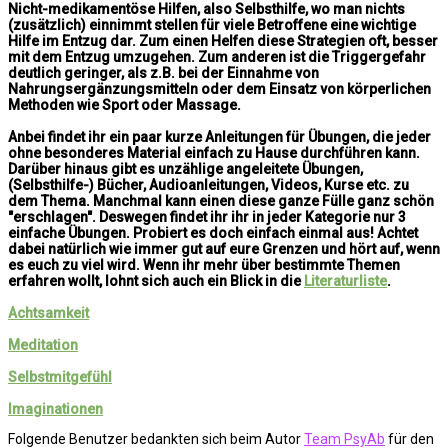
Nicht-medikamentöse Hilfen, also Selbsthilfe, wo man nichts
(zusätzlich) einnimmt stellen für viele Betroffene eine wichtige
Hilfe im Entzug dar. Zum einen Helfen diese Strategien oft, besser
mit dem Entzug umzugehen. Zum anderen ist die Triggergefahr
deutlich geringer, als z.B. bei der Einnahme von
Nahrungsergänzungsmitteln oder dem Einsatz von körperlichen
Methoden wie Sport oder Massage.
Anbei findet ihr ein paar kurze Anleitungen für Übungen, die jeder
ohne besonderes Material einfach zu Hause durchführen kann.
Darüber hinaus gibt es unzählige angeleitete Übungen,
(Selbsthilfe-) Bücher, Audioanleitungen, Videos, Kurse etc. zu
dem Thema. Manchmal kann einen diese ganze Fülle ganz schön
"erschlagen". Deswegen findet ihr ihr in jeder Kategorie nur 3
einfache Übungen. Probiert es doch einfach einmal aus! Achtet
dabei natürlich wie immer gut auf eure Grenzen und hört auf, wenn
es euch zu viel wird. Wenn ihr mehr über bestimmte Themen
erfahren wollt, lohnt sich auch ein Blick in die
Literaturliste
.
Achtsamkeit
Meditation
Selbstmitgefühl
Imaginationen
Folgende Benutzer bedankten sich beim Autor
Team PsyAb
für den