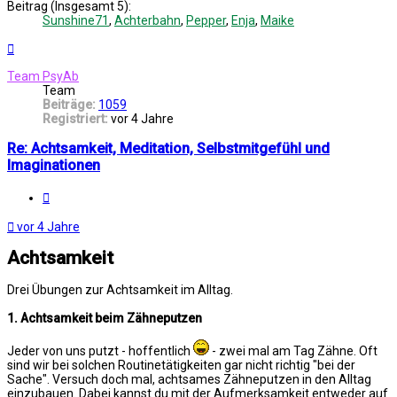
Beitrag (Insgesamt 5):
Sunshine71
,
Achterbahn
,
Pepper
,
Enja
,
Maike
Nach
oben
Team PsyAb
Team
Beiträge:
1059
Registriert:
vor 4 Jahre
Re: Achtsamkeit, Meditation, Selbstmitgefühl und
Imaginationen
Melden
vor 4 Jahre
Achtsamkeit
Drei Übungen zur Achtsamkeit im Alltag.
1. Achtsamkeit beim Zähneputzen
Jeder von uns putzt - hoffentlich
- zwei mal am Tag Zähne. Oft
sind wir bei solchen Routinetätigkeiten gar nicht richtig "bei der
Sache". Versuch doch mal, achtsames Zähneputzen in den Alltag
einzubauen. Dabei kannst du mit der Aufmerksamkeit entweder auf