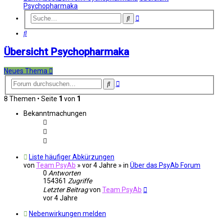
Psychopharmaka
Erweiterte
Suche
Suche
Suche
Übersicht Psychopharmaka
Neues Thema
Erweiterte
Suche
Suche
8 Themen • Seite
1
von
1
Bekanntmachungen
Liste häufiger Abkürzungen
von
Team PsyAb
»
vor 4 Jahre
» in
Über das PsyAb Forum
0
Antworten
154361
Zugriffe
Letzter Beitrag
von
Team PsyAb
vor 4 Jahre
Nebenwirkungen melden