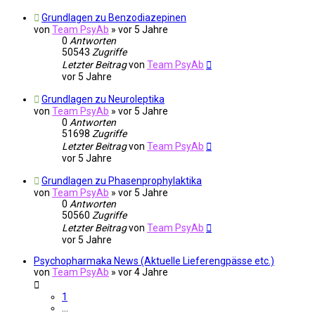
Grundlagen zu Benzodiazepinen
von
Team PsyAb
»
vor 5 Jahre
0
Antworten
50543
Zugriffe
Letzter Beitrag
von
Team PsyAb
vor 5 Jahre
Grundlagen zu Neuroleptika
von
Team PsyAb
»
vor 5 Jahre
0
Antworten
51698
Zugriffe
Letzter Beitrag
von
Team PsyAb
vor 5 Jahre
Grundlagen zu Phasenprophylaktika
von
Team PsyAb
»
vor 5 Jahre
0
Antworten
50560
Zugriffe
Letzter Beitrag
von
Team PsyAb
vor 5 Jahre
Psychopharmaka News (Aktuelle Lieferengpässe etc.)
von
Team PsyAb
»
vor 4 Jahre
1
…