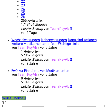
22
23
24
25
26
255
Antworten
1748404
Zugriffe
Letzter Beitrag
von
Team PsyAb
vor 2 Tage
Wechselwirkungen, Nebenwirkungen, Kontraindikationen,
weitere Medikamenten-Infos - Wichtige Links
von
Team PsyAb
»
vor 5 Jahre
1
Antworten
57362
Zugriffe
Letzter Beitrag
von
Team PsyAb
vor 3 Jahre
FAQ zur Einnahme von Medikamenten
von
Team PsyAb
»
vor 5 Jahre
0
Antworten
51098
Zugriffe
Letzter Beitrag
von
Team PsyAb
vor 5 Jahre
Neues Thema