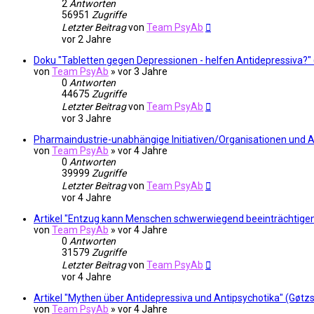
2
Antworten
56951
Zugriffe
Letzter Beitrag
von
Team PsyAb
vor 2 Jahre
Doku "Tabletten gegen Depressionen - helfen Antidepressiva?
von
Team PsyAb
»
vor 3 Jahre
0
Antworten
44675
Zugriffe
Letzter Beitrag
von
Team PsyAb
vor 3 Jahre
Pharmaindustrie-unabhängige Initiativen/Organisationen und 
von
Team PsyAb
»
vor 4 Jahre
0
Antworten
39999
Zugriffe
Letzter Beitrag
von
Team PsyAb
vor 4 Jahre
Artikel "Entzug kann Menschen schwerwiegend beeinträchtigen
von
Team PsyAb
»
vor 4 Jahre
0
Antworten
31579
Zugriffe
Letzter Beitrag
von
Team PsyAb
vor 4 Jahre
Artikel "Mythen über Antidepressiva und Antipsychotika" (Gøtz
von
Team PsyAb
»
vor 4 Jahre