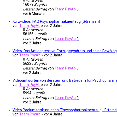
0
Antworten
16079
Zugriffe
Letzter Beitrag
von
Team PsyAb
vor 6 Monate
Kurzvideos: FAQ Psychopharmakaentzug (Sørensen)
von
Team PsyAb
»
vor 2 Jahre
0
Antworten
58156
Zugriffe
Letzter Beitrag
von
Team PsyAb
vor 2 Jahre
Video: Das Antidepressiva-Entzugssyndrom und seine Bewältigun
von
Team PsyAb
»
vor 2 Jahre
0
Antworten
56225
Zugriffe
Letzter Beitrag
von
Team PsyAb
vor 2 Jahre
Videoantworten von Beratern und Betreuern für Psychopharm
von
Team PsyAb
»
vor 2 Jahre
0
Antworten
5994
Zugriffe
Letzter Beitrag
von
Team PsyAb
vor 2 Jahre
Video Podiumsdiskussionen "Psychopharmakaentzug - Erforsch
von
Team PsyAb
»
vor 4 Jahre