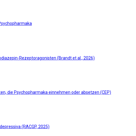
 Psychopharmaka
odiazepin-Rezeptoragonisten (Brandt et al., 2026)
nten, die Psychopharmaka einnehmen oder absetzen (CEP)
idepressiva (RACGP, 2025)