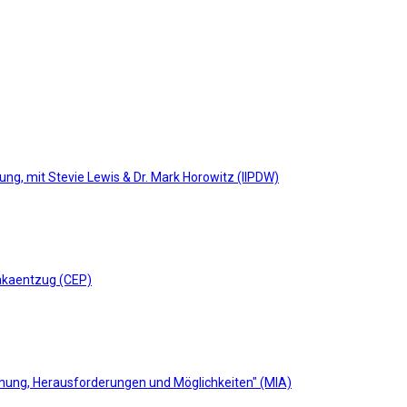
g, mit Stevie Lewis & Dr. Mark Horowitz (IIPDW)
akaentzug (CEP)
ung, Herausforderungen und Möglichkeiten" (MIA)