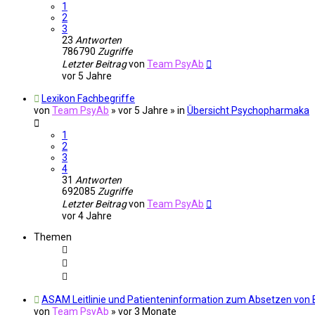
1
2
3
23
Antworten
786790
Zugriffe
Letzter Beitrag
von
Team PsyAb
vor 5 Jahre
Lexikon Fachbegriffe
von
Team PsyAb
»
vor 5 Jahre
» in
Übersicht Psychopharmaka
1
2
3
4
31
Antworten
692085
Zugriffe
Letzter Beitrag
von
Team PsyAb
vor 4 Jahre
Themen
ASAM Leitlinie und Patienteninformation zum Absetzen von
von
Team PsyAb
»
vor 3 Monate