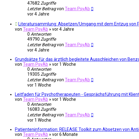
47682
Zugriffe
Letzter Beitrag
von
Team PsyAb
vor 4 Jahre
Literatursammlung: Absetzen/Umgang mit dem Entzug von
von
Team PsyAb
»
vor 4 Jahre
0
Antworten
49790
Zugriffe
Letzter Beitrag
von
Team PsyAb
vor 4 Jahre
Grundsätze für das ärztlich begleitete Ausschleichen von Benz
von
Team PsyAb
»
vor 1 Woche
0
Antworten
19305
Zugriffe
Letzter Beitrag
von
Team PsyAb
vor 1 Woche
Leitfaden für Psychotherapeuten - Gesprächsführung mit Klie
von
Team PsyAb
»
vor 1 Woche
0
Antworten
16083
Zugriffe
Letzter Beitrag
von
Team PsyAb
vor 1 Woche
Patienteninformation: RELEASE Toolkit zum Absetzen von Ant
von
Team PsyAb
»
vor 6 Monate