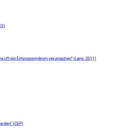
15)
va oft ein Entzugssyndrom verursachen" (Lane, 2011)
erden" (CEP)