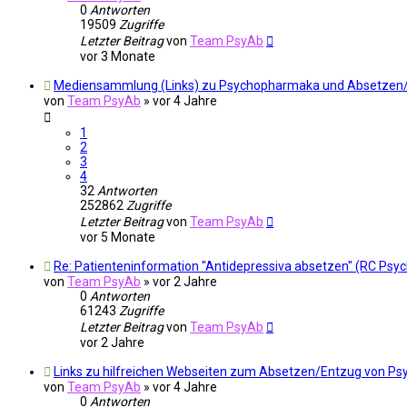
0
Antworten
19509
Zugriffe
Letzter Beitrag
von
Team PsyAb
vor 3 Monate
Mediensammlung (Links) zu Psychopharmaka und Absetzen
von
Team PsyAb
»
vor 4 Jahre
1
2
3
4
32
Antworten
252862
Zugriffe
Letzter Beitrag
von
Team PsyAb
vor 5 Monate
Re: Patienteninformation "Antidepressiva absetzen" (RC Psyc
von
Team PsyAb
»
vor 2 Jahre
0
Antworten
61243
Zugriffe
Letzter Beitrag
von
Team PsyAb
vor 2 Jahre
Links zu hilfreichen Webseiten zum Absetzen/Entzug von P
von
Team PsyAb
»
vor 4 Jahre
0
Antworten