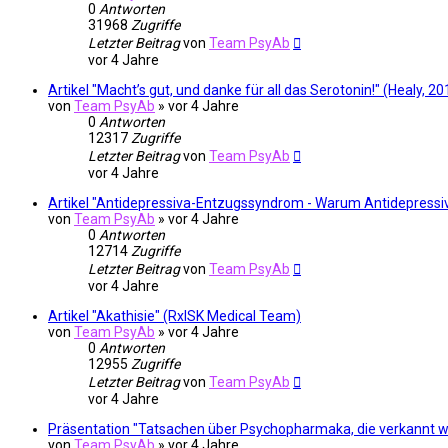
0
Antworten
31968
Zugriffe
Letzter Beitrag
von
Team PsyAb
vor 4 Jahre
Artikel "Macht’s gut, und danke für all das Serotonin!" (Healy, 20
von
Team PsyAb
»
vor 4 Jahre
0
Antworten
12317
Zugriffe
Letzter Beitrag
von
Team PsyAb
vor 4 Jahre
Artikel "Antidepressiva-Entzugssyndrom - Warum Antidepressi
von
Team PsyAb
»
vor 4 Jahre
0
Antworten
12714
Zugriffe
Letzter Beitrag
von
Team PsyAb
vor 4 Jahre
Artikel "Akathisie" (RxISK Medical Team)
von
Team PsyAb
»
vor 4 Jahre
0
Antworten
12955
Zugriffe
Letzter Beitrag
von
Team PsyAb
vor 4 Jahre
Präsentation "Tatsachen über Psychopharmaka, die verkannt w
von
Team PsyAb
»
vor 4 Jahre