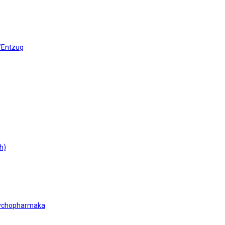
/Entzug
h)
sychopharmaka