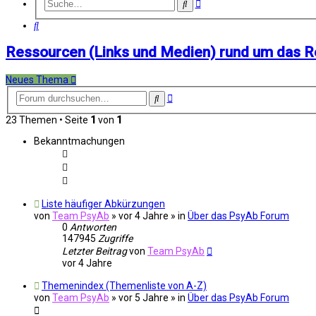
Erweiterte
Suche
Suche
Suche
Ressourcen (Links und Medien) rund um das 
Neues Thema
Erweiterte
Suche
Suche
23 Themen • Seite
1
von
1
Bekanntmachungen
Liste häufiger Abkürzungen
von
Team PsyAb
»
vor 4 Jahre
» in
Über das PsyAb Forum
0
Antworten
147945
Zugriffe
Letzter Beitrag
von
Team PsyAb
vor 4 Jahre
Themenindex (Themenliste von A-Z)
von
Team PsyAb
»
vor 5 Jahre
» in
Über das PsyAb Forum