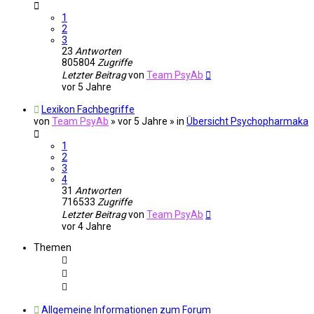
1
2
3
23
Antworten
805804
Zugriffe
Letzter Beitrag
von
Team PsyAb
vor 5 Jahre
Lexikon Fachbegriffe
von
Team PsyAb
»
vor 5 Jahre
» in
Übersicht Psychopharmaka
1
2
3
4
31
Antworten
716533
Zugriffe
Letzter Beitrag
von
Team PsyAb
vor 4 Jahre
Themen
Allgemeine Informationen zum Forum