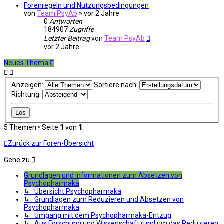
Forenregeln und Nutzungsbedingungen
von
Team PsyAb
»
vor 2 Jahre
0
Antworten
184907
Zugriffe
Letzter Beitrag
von
Team PsyAb
vor 2 Jahre
Neues Thema
Anzeigen:
Sortiere nach:
Richtung:
5 Themen • Seite
1
von
1
Zurück zur Foren-Übersicht
Gehe zu
Grundlagen und Informationen zum Absetzen von
Psychopharmaka
↳ Übersicht Psychopharmaka
↳ Grundlagen zum Reduzieren und Absetzen von
Psychopharmaka
↳ Umgang mit dem Psychopharmaka-Entzug
↳ Aus Forschung und Wissenschaft rund um das Reduzieren