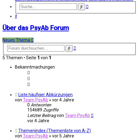
Erweiterte
Suche
Suche
Suche
Über das PsyAb Forum
Neues Thema
Erweiterte
Suche
Suche
5 Themen • Seite
1
von
1
Bekanntmachungen
Liste häufiger Abkürzungen
von
Team PsyAb
»
vor 4 Jahre
0
Antworten
154689
Zugriffe
Letzter Beitrag
von
Team PsyAb
vor 4 Jahre
Themenindex (Themenliste von A-Z)
von
Team PsyAb
»
vor 5 Jahre