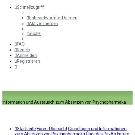
Schnellzugriff
Unbeantwortete Themen
Aktive Themen
Suche
FAQ
Regeln
Anmelden
Registrieren
Information und Austausch zum Absetzen von Psychopharmaka
Startseite
Foren-Übersicht
Grundlagen und Informationen
zum Absetzen von Psychopharmaka
Über das PsyAb Forum