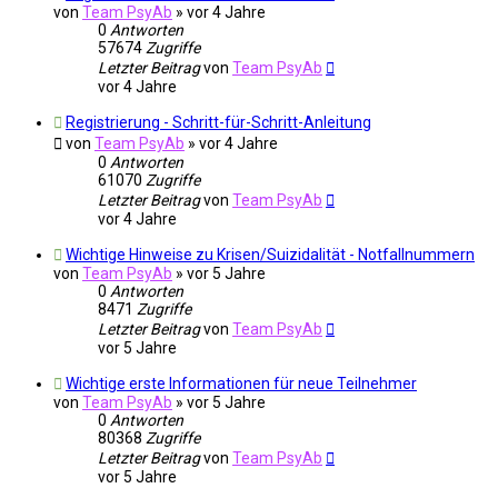
von
Team PsyAb
»
vor 4 Jahre
0
Antworten
57674
Zugriffe
Letzter Beitrag
von
Team PsyAb
vor 4 Jahre
Registrierung - Schritt-für-Schritt-Anleitung
von
Team PsyAb
»
vor 4 Jahre
0
Antworten
61070
Zugriffe
Letzter Beitrag
von
Team PsyAb
vor 4 Jahre
Wichtige Hinweise zu Krisen/Suizidalität - Notfallnummern
von
Team PsyAb
»
vor 5 Jahre
0
Antworten
8471
Zugriffe
Letzter Beitrag
von
Team PsyAb
vor 5 Jahre
Wichtige erste Informationen für neue Teilnehmer
von
Team PsyAb
»
vor 5 Jahre
0
Antworten
80368
Zugriffe
Letzter Beitrag
von
Team PsyAb
vor 5 Jahre