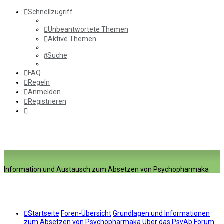
Schnellzugriff
Unbeantwortete Themen
Aktive Themen
Suche
FAQ
Regeln
Anmelden
Registrieren
Information und Austausch zum Absetzen von Psychopharmaka
Startseite
Foren-Übersicht
Grundlagen und Informationen
zum Absetzen von Psychopharmaka
Über das PsyAb Forum