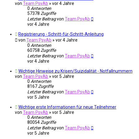
von
Team PsyAb
»
vor 4 Jahre
0
Antworten
57378
Zugriffe
Letzter Beitrag
von
Team PsyAb
vor 4 Jahre
Registrierung - Schritt-für-Schritt-Anleitung
von
Team PsyAb
»
vor 4 Jahre
0
Antworten
60758
Zugriffe
Letzter Beitrag
von
Team PsyAb
vor 4 Jahre
Wichtige Hinweise zu Krisen/Suizidalität - Notfallnummern
von
Team PsyAb
»
vor 5 Jahre
0
Antworten
8167
Zugriffe
Letzter Beitrag
von
Team PsyAb
vor 5 Jahre
Wichtige erste Informationen für neue Teilnehmer
von
Team PsyAb
»
vor 5 Jahre
0
Antworten
80054
Zugriffe
Letzter Beitrag
von
Team PsyAb
vor 5 Jahre