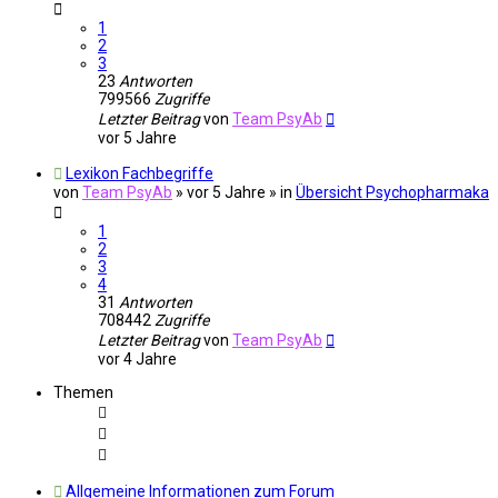
1
2
3
23
Antworten
799566
Zugriffe
Letzter Beitrag
von
Team PsyAb
vor 5 Jahre
Lexikon Fachbegriffe
von
Team PsyAb
»
vor 5 Jahre
» in
Übersicht Psychopharmaka
1
2
3
4
31
Antworten
708442
Zugriffe
Letzter Beitrag
von
Team PsyAb
vor 4 Jahre
Themen
Allgemeine Informationen zum Forum