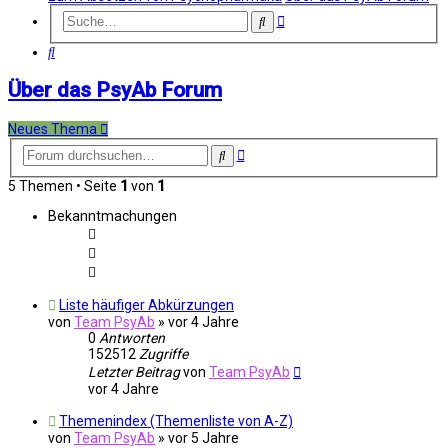
Erweiterte
Suche
Suche
Suche
Über das PsyAb Forum
Neues Thema
Erweiterte
Suche
Suche
5 Themen • Seite
1
von
1
Bekanntmachungen
Liste häufiger Abkürzungen
von
Team PsyAb
»
vor 4 Jahre
0
Antworten
152512
Zugriffe
Letzter Beitrag
von
Team PsyAb
vor 4 Jahre
Themenindex (Themenliste von A-Z)
von
Team PsyAb
»
vor 5 Jahre