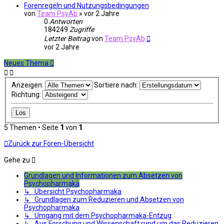
Forenregeln und Nutzungsbedingungen
von
Team PsyAb
»
vor 2 Jahre
0
Antworten
184249
Zugriffe
Letzter Beitrag
von
Team PsyAb
vor 2 Jahre
Neues Thema
Anzeigen:
Sortiere nach:
Richtung:
5 Themen • Seite
1
von
1
Zurück zur Foren-Übersicht
Gehe zu
Grundlagen und Informationen zum Absetzen von
Psychopharmaka
↳ Übersicht Psychopharmaka
↳ Grundlagen zum Reduzieren und Absetzen von
Psychopharmaka
↳ Umgang mit dem Psychopharmaka-Entzug
↳ Aus Forschung und Wissenschaft rund um das Reduzieren