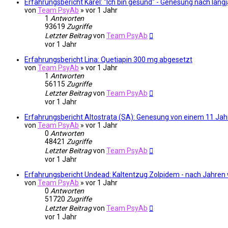
Erfahrungsbericht Karel: "Ich bin gesund" - Genesung nach la
von
Team PsyAb
»
vor 1 Jahr
1
Antworten
93619
Zugriffe
Letzter Beitrag
von
Team PsyAb
vor 1 Jahr
Erfahrungsbericht Lina: Quetiapin 300 mg abgesetzt
von
Team PsyAb
»
vor 1 Jahr
1
Antworten
56115
Zugriffe
Letzter Beitrag
von
Team PsyAb
vor 1 Jahr
Erfahrungsbericht Altostrata (SA): Genesung von einem 11 Ja
von
Team PsyAb
»
vor 1 Jahr
0
Antworten
48421
Zugriffe
Letzter Beitrag
von
Team PsyAb
vor 1 Jahr
Erfahrungsbericht Undead: Kaltentzug Zolpidem - nach Jahren
von
Team PsyAb
»
vor 1 Jahr
0
Antworten
51720
Zugriffe
Letzter Beitrag
von
Team PsyAb
vor 1 Jahr