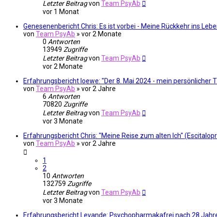
Letzter Beitrag
von
Team PsyAb
vor 1 Monat
Genesenenbericht Chris: Es ist vorbei - Meine Rückkehr ins L
von
Team PsyAb
»
vor 2 Monate
0
Antworten
13949
Zugriffe
Letzter Beitrag
von
Team PsyAb
vor 2 Monate
Erfahrungsbericht loewe: "Der 8. Mai 2024 - mein persönlicher 
von
Team PsyAb
»
vor 2 Jahre
6
Antworten
70820
Zugriffe
Letzter Beitrag
von
Team PsyAb
vor 3 Monate
Erfahrungsbericht Chris: "Meine Reise zum alten Ich" (Escitalo
von
Team PsyAb
»
vor 2 Jahre
1
2
10
Antworten
132759
Zugriffe
Letzter Beitrag
von
Team PsyAb
vor 3 Monate
Erfahrungsbericht Levande: Psychopharmakafrei nach 28 Jah