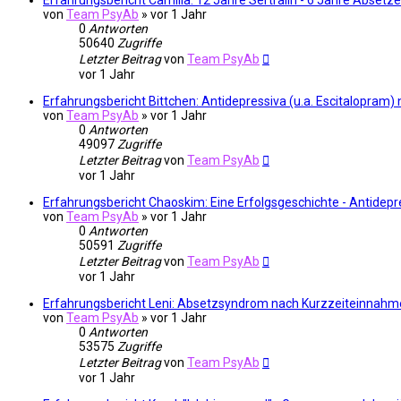
Erfahrungsbericht Camilla: 12 Jahre Sertralin - 6 Jahre Absetz
von
Team PsyAb
»
vor 1 Jahr
0
Antworten
50640
Zugriffe
Letzter Beitrag
von
Team PsyAb
vor 1 Jahr
Erfahrungsbericht Bittchen: Antidepressiva (u.a. Escitalopra
von
Team PsyAb
»
vor 1 Jahr
0
Antworten
49097
Zugriffe
Letzter Beitrag
von
Team PsyAb
vor 1 Jahr
Erfahrungsbericht Chaoskim: Eine Erfolgsgeschichte - Antidep
von
Team PsyAb
»
vor 1 Jahr
0
Antworten
50591
Zugriffe
Letzter Beitrag
von
Team PsyAb
vor 1 Jahr
Erfahrungsbericht Leni: Absetzsyndrom nach Kurzzeiteinnahm
von
Team PsyAb
»
vor 1 Jahr
0
Antworten
53575
Zugriffe
Letzter Beitrag
von
Team PsyAb
vor 1 Jahr