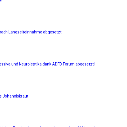
en
m) nach Langzeiteinnahme abgesetzt
ressiva und Neuroleptika dank ADFD Forum abgesetzt!
e Johanniskraut