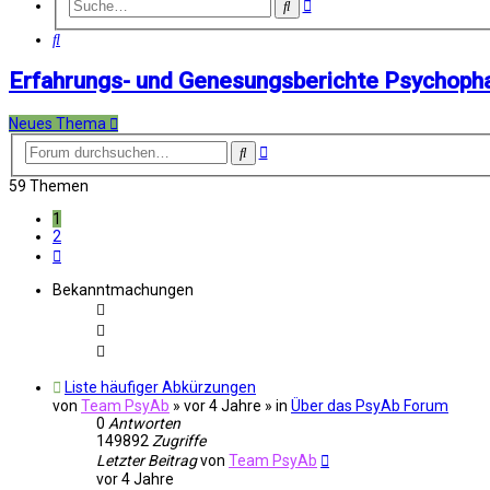
Erweiterte
Suche
Suche
Suche
Erfahrungs- und Genesungsberichte Psychop
Neues Thema
Erweiterte
Suche
Suche
59 Themen
1
2
Nächste
Bekanntmachungen
Liste häufiger Abkürzungen
von
Team PsyAb
»
vor 4 Jahre
» in
Über das PsyAb Forum
0
Antworten
149892
Zugriffe
Letzter Beitrag
von
Team PsyAb
vor 4 Jahre