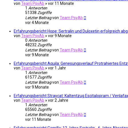
von
Team PsyAb
»
vor 11 Monate
1
Antworten
51338
Zugriffe
Letzter Beitrag
von
Team PsyAb
vor 4 Monate
Erfahrungsbericht Hope: Sertralin und Duloxetin erfolgreich ab
von
Team PsyAb
»
vor 9 Monate
0
Antworten
48232
Zugriffe
Letzter Beitrag
von
Team PsyAb
vor 9 Monate
Erfahrungsbericht Aquila: Genesungsverlauf Protrahiertes En
von
Team PsyAb
»
vor 1 Jahr
1
Antworten
61577
Zugriffe
Letzter Beitrag
von
Team PsyAb
vor 9 Monate
Erfahrungsbericht Straycat: Kaltentzug Escitalopram / Venlafa
von
Team PsyAb
»
vor 2 Jahre
1
Antworten
65560
Zugriffe
Letzter Beitrag
von
Team PsyAb
vor 11 Monate