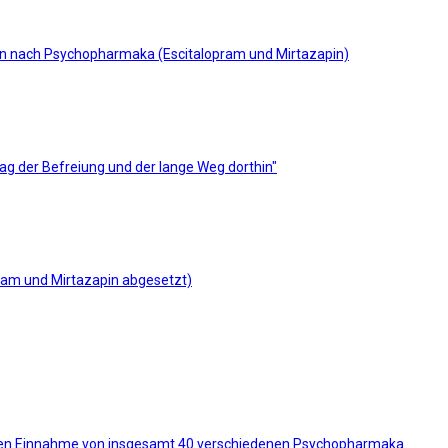
eben nach Psychopharmaka (Escitalopram und Mirtazapin)
Tag der Befreiung und der lange Weg dorthin"
pram und Mirtazapin abgesetzt)
ren Einnahme von insgesamt 40 verschiedenen Psychopharmaka