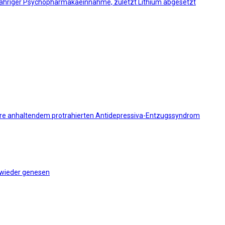
ngjähriger Psychopharmakaeinnahme, zuletzt Lithium abgesetzt
hre anhaltendem protrahierten Antidepressiva-Entzugssyndrom
 wieder genesen