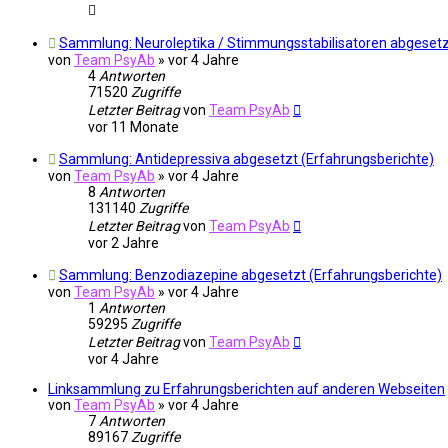
Sammlung: Neuroleptika / Stimmungsstabilisatoren abgesetz
von
Team PsyAb
»
vor 4 Jahre
4
Antworten
71520
Zugriffe
Letzter Beitrag
von
Team PsyAb
vor 11 Monate
Sammlung: Antidepressiva abgesetzt (Erfahrungsberichte)
von
Team PsyAb
»
vor 4 Jahre
8
Antworten
131140
Zugriffe
Letzter Beitrag
von
Team PsyAb
vor 2 Jahre
Sammlung: Benzodiazepine abgesetzt (Erfahrungsberichte)
von
Team PsyAb
»
vor 4 Jahre
1
Antworten
59295
Zugriffe
Letzter Beitrag
von
Team PsyAb
vor 4 Jahre
Linksammlung zu Erfahrungsberichten auf anderen Webseiten
von
Team PsyAb
»
vor 4 Jahre
7
Antworten
89167
Zugriffe