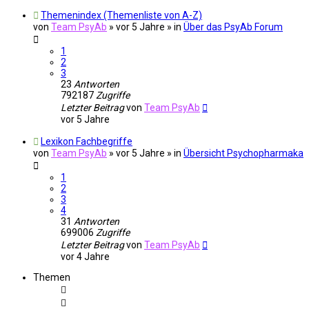
Themenindex (Themenliste von A-Z)
von
Team PsyAb
»
vor 5 Jahre
» in
Über das PsyAb Forum
1
2
3
23
Antworten
792187
Zugriffe
Letzter Beitrag
von
Team PsyAb
vor 5 Jahre
Lexikon Fachbegriffe
von
Team PsyAb
»
vor 5 Jahre
» in
Übersicht Psychopharmaka
1
2
3
4
31
Antworten
699006
Zugriffe
Letzter Beitrag
von
Team PsyAb
vor 4 Jahre
Themen