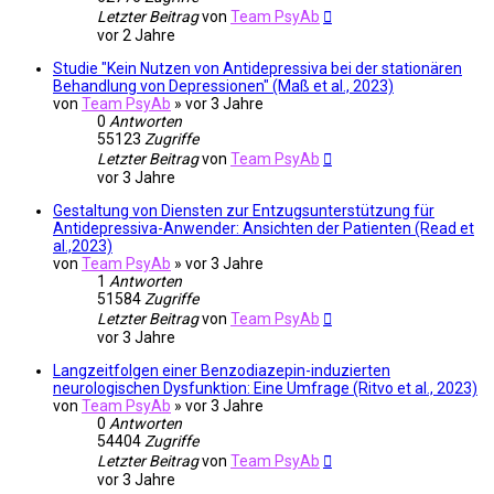
Letzter Beitrag
von
Team PsyAb
vor 2 Jahre
Studie "Kein Nutzen von Antidepressiva bei der stationären
Behandlung von Depressionen" (Maß et al., 2023)
von
Team PsyAb
»
vor 3 Jahre
0
Antworten
55123
Zugriffe
Letzter Beitrag
von
Team PsyAb
vor 3 Jahre
Gestaltung von Diensten zur Entzugsunterstützung für
Antidepressiva-Anwender: Ansichten der Patienten (Read et
al.,2023)
von
Team PsyAb
»
vor 3 Jahre
1
Antworten
51584
Zugriffe
Letzter Beitrag
von
Team PsyAb
vor 3 Jahre
Langzeitfolgen einer Benzodiazepin-induzierten
neurologischen Dysfunktion: Eine Umfrage (Ritvo et al., 2023)
von
Team PsyAb
»
vor 3 Jahre
0
Antworten
54404
Zugriffe
Letzter Beitrag
von
Team PsyAb
vor 3 Jahre