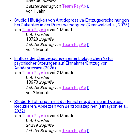
488638
Zugriffe
Letzter Beitrag
von
Team PsyAb
vor 1 Jahr
Studie: Häufigkeit von Antidepressiva-Entzugserscheinungen
bei Patienten in der Primärversorgung (Rennwald et al., 2026)
von
Team PsyAb
»
vor 1 Monat
0
Antworten
13720
Zugriffe
Letzter Beitrag
von
Team PsyAb
vor 1 Monat
Einfluss der Überzeugungen einer biologischen Natur
psychischer Störungen auf Einnahme/Entzug von
Antidepressiva (2026)
von
Team PsyAb
»
vor 2 Monate
0
Antworten
13673
Zugriffe
Letzter Beitrag
von
Team PsyAb
vor 2 Monate
Studie: Erfahrungen mit der Einnahme, dem schrittweisen
Reduzieren/Absetzen von Benzodiazepinen (Finlayson et al.,
2022)
von
Team PsyAb
»
vor 4 Monate
0
Antworten
24289
Zugriffe
Letzter Beitrag
von
Team PsyAb