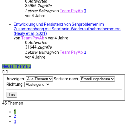
0
Antworten
35956
Zugriffe
Letzter Beitrag
von
Team PsyAb
vor 4 Jahre
Entwicklung und Persistenz von Sehproblemen im
Zusammenhang mit Serotonin-Wiederaufnahmehemmern
(Healy et al., 2021)
von
Team PsyAb
»
vor 4 Jahre
0
Antworten
31644
Zugriffe
Letzter Beitrag
von
Team PsyAb
vor 4 Jahre
Neues Thema
Anzeigen:
Sortiere nach:
Richtung:
45 Themen
1
2
Nächste