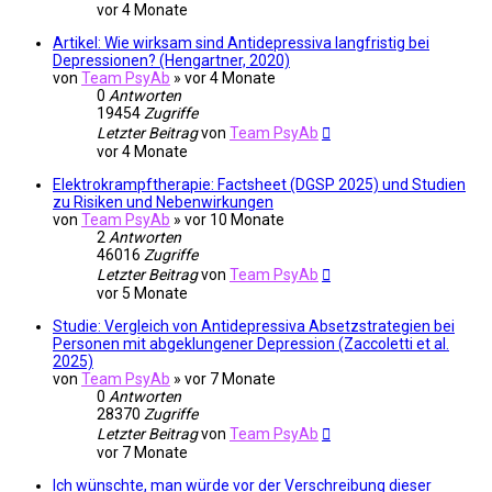
vor 4 Monate
Artikel: Wie wirksam sind Antidepressiva langfristig bei
Depressionen? (Hengartner, 2020)
von
Team PsyAb
»
vor 4 Monate
0
Antworten
19454
Zugriffe
Letzter Beitrag
von
Team PsyAb
vor 4 Monate
Elektrokrampftherapie: Factsheet (DGSP 2025) und Studien
zu Risiken und Nebenwirkungen
von
Team PsyAb
»
vor 10 Monate
2
Antworten
46016
Zugriffe
Letzter Beitrag
von
Team PsyAb
vor 5 Monate
Studie: Vergleich von Antidepressiva Absetzstrategien bei
Personen mit abgeklungener Depression (Zaccoletti et al.
2025)
von
Team PsyAb
»
vor 7 Monate
0
Antworten
28370
Zugriffe
Letzter Beitrag
von
Team PsyAb
vor 7 Monate
Ich wünschte, man würde vor der Verschreibung dieser