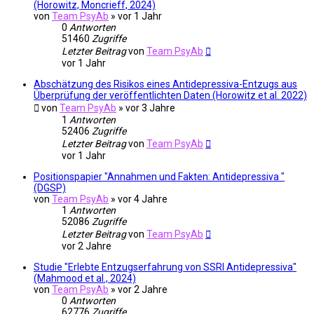
(Horowitz, Moncrieff, 2024)
von
Team PsyAb
»
vor 1 Jahr
0
Antworten
51460
Zugriffe
Letzter Beitrag
von
Team PsyAb
vor 1 Jahr
Abschätzung des Risikos eines Antidepressiva-Entzugs aus
Überprüfung der veröffentlichten Daten (Horowitz et al. 2022)
von
Team PsyAb
»
vor 3 Jahre
1
Antworten
52406
Zugriffe
Letzter Beitrag
von
Team PsyAb
vor 1 Jahr
Positionspapier "Annahmen und Fakten: Antidepressiva "
(DGSP)
von
Team PsyAb
»
vor 4 Jahre
1
Antworten
52086
Zugriffe
Letzter Beitrag
von
Team PsyAb
vor 2 Jahre
Studie "Erlebte Entzugserfahrung von SSRI Antidepressiva"
(Mahmood et al., 2024)
von
Team PsyAb
»
vor 2 Jahre
0
Antworten
62776
Zugriffe