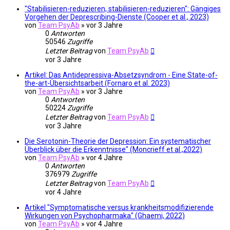
"Stabilisieren-reduzieren, stabilisieren-reduzieren": Gängiges
Vorgehen der Deprescribing-Dienste (Cooper et al., 2023)
von
Team PsyAb
»
vor 3 Jahre
0
Antworten
50546
Zugriffe
Letzter Beitrag
von
Team PsyAb
vor 3 Jahre
Artikel: Das Antidepressiva-Absetzsyndrom - Eine State-of-
the-art-Übersichtsarbeit (Fornaro et al. 2023)
von
Team PsyAb
»
vor 3 Jahre
0
Antworten
50224
Zugriffe
Letzter Beitrag
von
Team PsyAb
vor 3 Jahre
Die Serotonin-Theorie der Depression: Ein systematischer
Überblick über die Erkenntnisse" (Moncrieff et al.,2022)
von
Team PsyAb
»
vor 4 Jahre
0
Antworten
376979
Zugriffe
Letzter Beitrag
von
Team PsyAb
vor 4 Jahre
Artikel "Symptomatische versus krankheitsmodifizierende
Wirkungen von Psychopharmaka" (Ghaemi, 2022)
von
Team PsyAb
»
vor 4 Jahre