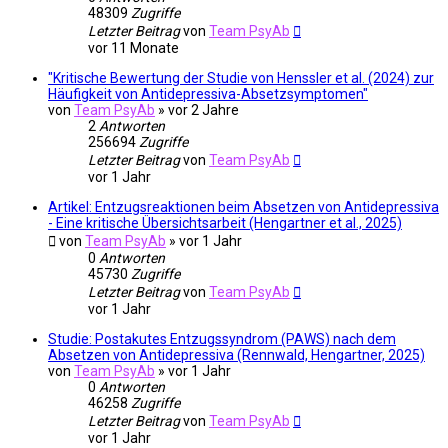
48309
Zugriffe
Letzter Beitrag
von
Team PsyAb
vor 11 Monate
"Kritische Bewertung der Studie von Henssler et al. (2024) zur
Häufigkeit von Antidepressiva-Absetzsymptomen"
von
Team PsyAb
»
vor 2 Jahre
2
Antworten
256694
Zugriffe
Letzter Beitrag
von
Team PsyAb
vor 1 Jahr
Artikel: Entzugsreaktionen beim Absetzen von Antidepressiva
- Eine kritische Übersichtsarbeit (Hengartner et al., 2025)
von
Team PsyAb
»
vor 1 Jahr
0
Antworten
45730
Zugriffe
Letzter Beitrag
von
Team PsyAb
vor 1 Jahr
Studie: Postakutes Entzugssyndrom (PAWS) nach dem
Absetzen von Antidepressiva (Rennwald, Hengartner, 2025)
von
Team PsyAb
»
vor 1 Jahr
0
Antworten
46258
Zugriffe
Letzter Beitrag
von
Team PsyAb
vor 1 Jahr