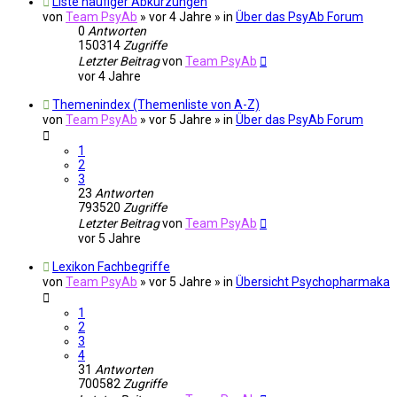
Liste häufiger Abkürzungen
von
Team PsyAb
»
vor 4 Jahre
» in
Über das PsyAb Forum
0
Antworten
150314
Zugriffe
Letzter Beitrag
von
Team PsyAb
vor 4 Jahre
Themenindex (Themenliste von A-Z)
von
Team PsyAb
»
vor 5 Jahre
» in
Über das PsyAb Forum
1
2
3
23
Antworten
793520
Zugriffe
Letzter Beitrag
von
Team PsyAb
vor 5 Jahre
Lexikon Fachbegriffe
von
Team PsyAb
»
vor 5 Jahre
» in
Übersicht Psychopharmaka
1
2
3
4
31
Antworten
700582
Zugriffe