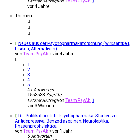
Letzter Beitrag
von
Team PsyAb
vor 4 Jahre
Themen
Neues aus der Psychopharmakaforschung (Wirksamkeit,
Risiken, Alternativen)
von
Team PsyAb
»
vor 4 Jahre
1
2
3
4
5
47
Antworten
1553538
Zugriffe
Letzter Beitrag
von
Team PsyAb
vor 3 Wochen
Re: Publikationsliste Psychopharmaka: Studien zu
Antidepressiva, Benzodiazepinen, Neuroleptika,
Phasenprophylaktika
von
Team PsyAb
»
vor 1 Jahr
5
Antworten