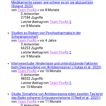
Medikamente sagen, wie schwer es ist, sie abzusetzen
(Boland, 2025)
von
Team PsyAb
»
vor 8 Monate
0
Antworten
27184
Zugriffe
Letzter Beitrag
von
Team PsyAb
vor 8 Monate
Studien zu Risiken von Psychopharmaka in der
Schwangerschaft
von
Team PsyAb
»
vor 4 Jahre
3
Antworten
66253
Zugriffe
Letzter Beitrag
von
Team PsyAb
vor 9 Monate
Interviewstudie: Hindernisse und unterstützende Faktoren
beim Deprescribing von Antidepressiva (J.Vukas et al., 2025)
von
Team PsyAb
»
vor 10 Monate
0
Antworten
48332
Zugriffe
Letzter Beitrag
von
Team PsyAb
vor 10 Monate
Studie: Einnahme von Antidepressiva jeden zweiten Tag birgt
das Risiko schwerer Entzugssymptome (O'Neill et al., 2025))
von
Team PsyAb
»
vor 11 Monate
0
Antworten