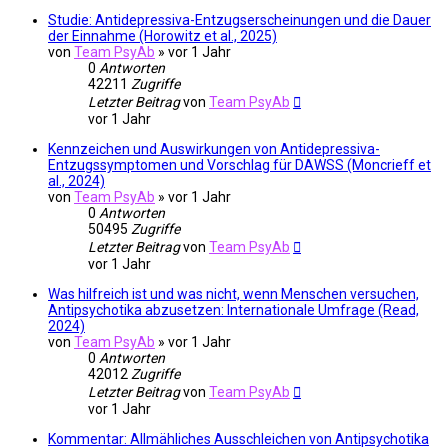
Studie: Antidepressiva-Entzugserscheinungen und die Dauer
der Einnahme (Horowitz et al., 2025)
von
Team PsyAb
»
vor 1 Jahr
0
Antworten
42211
Zugriffe
Letzter Beitrag
von
Team PsyAb
vor 1 Jahr
Kennzeichen und Auswirkungen von Antidepressiva-
Entzugssymptomen und Vorschlag für DAWSS (Moncrieff et
al., 2024)
von
Team PsyAb
»
vor 1 Jahr
0
Antworten
50495
Zugriffe
Letzter Beitrag
von
Team PsyAb
vor 1 Jahr
Was hilfreich ist und was nicht, wenn Menschen versuchen,
Antipsychotika abzusetzen: Internationale Umfrage (Read,
2024)
von
Team PsyAb
»
vor 1 Jahr
0
Antworten
42012
Zugriffe
Letzter Beitrag
von
Team PsyAb
vor 1 Jahr
Kommentar: Allmähliches Ausschleichen von Antipsychotika