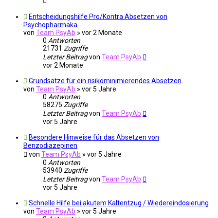
Entscheidungshilfe Pro/Kontra Absetzen von
Psychopharmaka
von
Team PsyAb
»
vor 2 Monate
0
Antworten
21731
Zugriffe
Letzter Beitrag
von
Team PsyAb
vor 2 Monate
Grundsätze für ein risikominimierendes Absetzen
von
Team PsyAb
»
vor 5 Jahre
0
Antworten
58275
Zugriffe
Letzter Beitrag
von
Team PsyAb
vor 5 Jahre
Besondere Hinweise für das Absetzen von
Benzodiazepinen
von
Team PsyAb
»
vor 5 Jahre
0
Antworten
53940
Zugriffe
Letzter Beitrag
von
Team PsyAb
vor 5 Jahre
Schnelle Hilfe bei akutem Kaltentzug / Wiedereindosierung
von
Team PsyAb
»
vor 5 Jahre