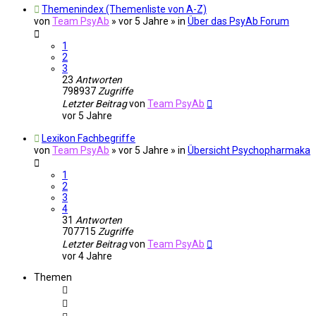
Themenindex (Themenliste von A-Z)
von
Team PsyAb
»
vor 5 Jahre
» in
Über das PsyAb Forum
1
2
3
23
Antworten
798937
Zugriffe
Letzter Beitrag
von
Team PsyAb
vor 5 Jahre
Lexikon Fachbegriffe
von
Team PsyAb
»
vor 5 Jahre
» in
Übersicht Psychopharmaka
1
2
3
4
31
Antworten
707715
Zugriffe
Letzter Beitrag
von
Team PsyAb
vor 4 Jahre
Themen