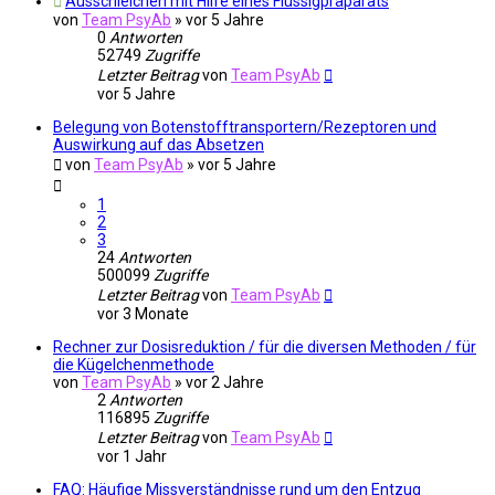
Ausschleichen mit Hilfe eines Flüssigpräparats
von
Team PsyAb
»
vor 5 Jahre
0
Antworten
52749
Zugriffe
Letzter Beitrag
von
Team PsyAb
vor 5 Jahre
Belegung von Botenstofftransportern/Rezeptoren und
Auswirkung auf das Absetzen
von
Team PsyAb
»
vor 5 Jahre
1
2
3
24
Antworten
500099
Zugriffe
Letzter Beitrag
von
Team PsyAb
vor 3 Monate
Rechner zur Dosisreduktion / für die diversen Methoden / für
die Kügelchenmethode
von
Team PsyAb
»
vor 2 Jahre
2
Antworten
116895
Zugriffe
Letzter Beitrag
von
Team PsyAb
vor 1 Jahr
FAQ: Häufige Missverständnisse rund um den Entzug