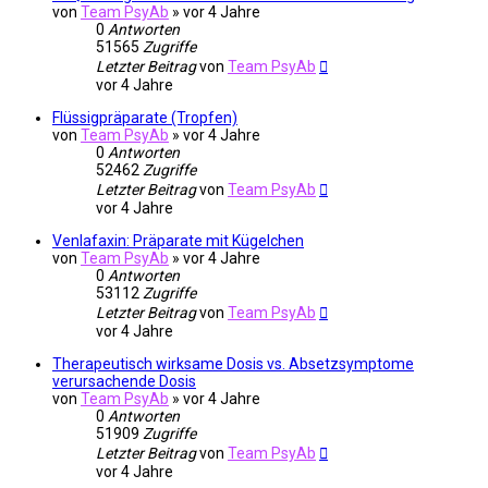
von
Team PsyAb
»
vor 4 Jahre
0
Antworten
51565
Zugriffe
Letzter Beitrag
von
Team PsyAb
vor 4 Jahre
Flüssigpräparate (Tropfen)
von
Team PsyAb
»
vor 4 Jahre
0
Antworten
52462
Zugriffe
Letzter Beitrag
von
Team PsyAb
vor 4 Jahre
Venlafaxin: Präparate mit Kügelchen
von
Team PsyAb
»
vor 4 Jahre
0
Antworten
53112
Zugriffe
Letzter Beitrag
von
Team PsyAb
vor 4 Jahre
Therapeutisch wirksame Dosis vs. Absetzsymptome
verursachende Dosis
von
Team PsyAb
»
vor 4 Jahre
0
Antworten
51909
Zugriffe
Letzter Beitrag
von
Team PsyAb
vor 4 Jahre