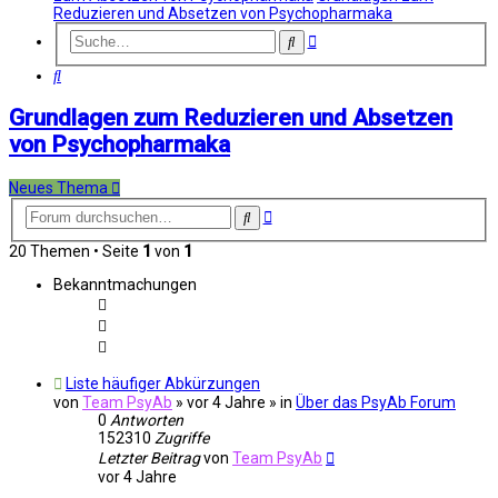
Reduzieren und Absetzen von Psychopharmaka
Erweiterte
Suche
Suche
Suche
Grundlagen zum Reduzieren und Absetzen
von Psychopharmaka
Neues Thema
Erweiterte
Suche
Suche
20 Themen • Seite
1
von
1
Bekanntmachungen
Liste häufiger Abkürzungen
von
Team PsyAb
»
vor 4 Jahre
» in
Über das PsyAb Forum
0
Antworten
152310
Zugriffe
Letzter Beitrag
von
Team PsyAb
vor 4 Jahre