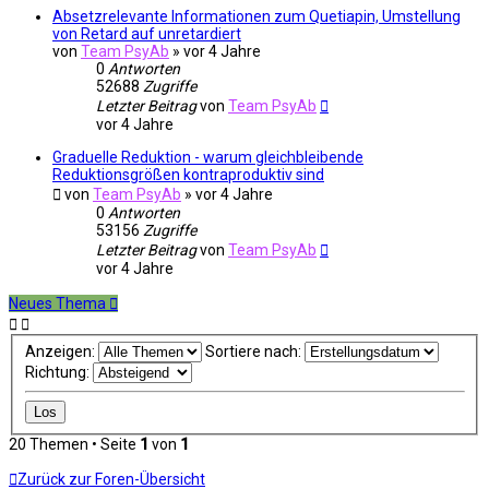
Absetzrelevante Informationen zum Quetiapin, Umstellung
von Retard auf unretardiert
von
Team PsyAb
»
vor 4 Jahre
0
Antworten
52688
Zugriffe
Letzter Beitrag
von
Team PsyAb
vor 4 Jahre
Graduelle Reduktion - warum gleichbleibende
Reduktionsgrößen kontraproduktiv sind
von
Team PsyAb
»
vor 4 Jahre
0
Antworten
53156
Zugriffe
Letzter Beitrag
von
Team PsyAb
vor 4 Jahre
Neues Thema
Anzeigen:
Sortiere nach:
Richtung:
20 Themen • Seite
1
von
1
Zurück zur Foren-Übersicht