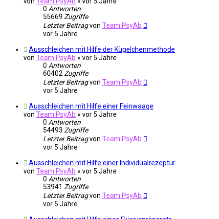
von
Team PsyAb
»
vor 5 Jahre
0
Antworten
55669
Zugriffe
Letzter Beitrag
von
Team PsyAb
vor 5 Jahre
Ausschleichen mit Hilfe der Kügelchenmethode
von
Team PsyAb
»
vor 5 Jahre
0
Antworten
60402
Zugriffe
Letzter Beitrag
von
Team PsyAb
vor 5 Jahre
Ausschleichen mit Hilfe einer Feinwaage
von
Team PsyAb
»
vor 5 Jahre
0
Antworten
54493
Zugriffe
Letzter Beitrag
von
Team PsyAb
vor 5 Jahre
Ausschleichen mit Hilfe einer Individualrezeptur
von
Team PsyAb
»
vor 5 Jahre
0
Antworten
53941
Zugriffe
Letzter Beitrag
von
Team PsyAb
vor 5 Jahre