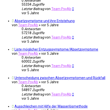
0
Antworten
55334
Zugriffe
Letzter Beitrag
von
Team PsyAb
vor 5 Jahre
Absetzsymptome und ihre Entstehung
von
Team PsyAb
»
vor 5 Jahre
0
Antworten
57218
Zugriffe
Letzter Beitrag
von
Team PsyAb
vor 5 Jahre
Liste möglicher Entzugssymptome/Absetzsymptome
von
Team PsyAb
»
vor 5 Jahre
0
Antworten
60002
Zugriffe
Letzter Beitrag
von
Team PsyAb
vor 5 Jahre
Unterscheidung zwischen Absetzsymptomen und Rückfall
von
Team PsyAb
»
vor 5 Jahre
0
Antworten
54897
Zugriffe
Letzter Beitrag
von
Team PsyAb
vor 5 Jahre
Ausschleichen mit Hilfe der Wasserlösmethode