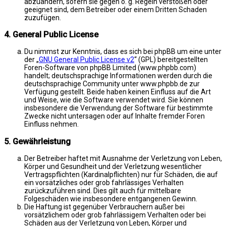
abzuändern, sofern sie gegen o. g. Regeln verstoßen oder
geeignet sind, dem Betreiber oder einem Dritten Schaden
zuzufügen.
4. General Public License
Du nimmst zur Kenntnis, dass es sich bei phpBB um eine unter
der „
GNU General Public License v2
“ (GPL) bereitgestellten
Foren-Software von phpBB Limited (www.phpbb.com)
handelt; deutschsprachige Informationen werden durch die
deutschsprachige Community unter www.phpbb.de zur
Verfügung gestellt. Beide haben keinen Einfluss auf die Art
und Weise, wie die Software verwendet wird. Sie können
insbesondere die Verwendung der Software für bestimmte
Zwecke nicht untersagen oder auf Inhalte fremder Foren
Einfluss nehmen.
5. Gewährleistung
Der Betreiber haftet mit Ausnahme der Verletzung von Leben,
Körper und Gesundheit und der Verletzung wesentlicher
Vertragspflichten (Kardinalpflichten) nur für Schäden, die auf
ein vorsätzliches oder grob fahrlässiges Verhalten
zurückzuführen sind. Dies gilt auch für mittelbare
Folgeschäden wie insbesondere entgangenen Gewinn.
Die Haftung ist gegenüber Verbrauchern außer bei
vorsätzlichem oder grob fahrlässigem Verhalten oder bei
Schäden aus der Verletzung von Leben, Körper und