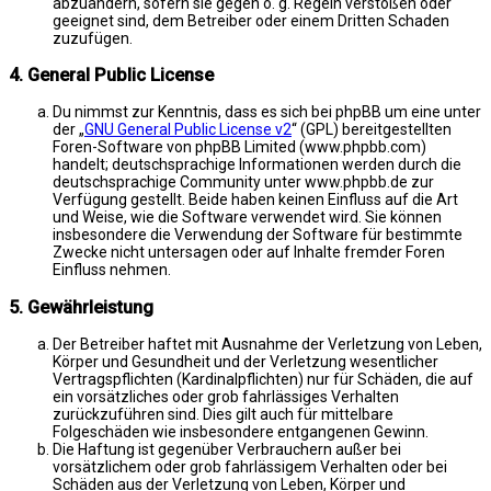
abzuändern, sofern sie gegen o. g. Regeln verstoßen oder
geeignet sind, dem Betreiber oder einem Dritten Schaden
zuzufügen.
4. General Public License
Du nimmst zur Kenntnis, dass es sich bei phpBB um eine unter
der „
GNU General Public License v2
“ (GPL) bereitgestellten
Foren-Software von phpBB Limited (www.phpbb.com)
handelt; deutschsprachige Informationen werden durch die
deutschsprachige Community unter www.phpbb.de zur
Verfügung gestellt. Beide haben keinen Einfluss auf die Art
und Weise, wie die Software verwendet wird. Sie können
insbesondere die Verwendung der Software für bestimmte
Zwecke nicht untersagen oder auf Inhalte fremder Foren
Einfluss nehmen.
5. Gewährleistung
Der Betreiber haftet mit Ausnahme der Verletzung von Leben,
Körper und Gesundheit und der Verletzung wesentlicher
Vertragspflichten (Kardinalpflichten) nur für Schäden, die auf
ein vorsätzliches oder grob fahrlässiges Verhalten
zurückzuführen sind. Dies gilt auch für mittelbare
Folgeschäden wie insbesondere entgangenen Gewinn.
Die Haftung ist gegenüber Verbrauchern außer bei
vorsätzlichem oder grob fahrlässigem Verhalten oder bei
Schäden aus der Verletzung von Leben, Körper und