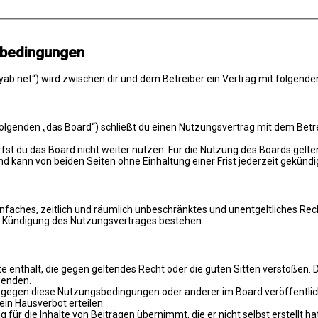
sbedingungen
ab.net“) wird zwischen dir und dem Betreiber ein Vertrag mit folgend
genden „das Board“) schließt du einen Nutzungsvertrag mit dem Betreib
st du das Board nicht weiter nutzen. Für die Nutzung des Boards gelten
 kann von beiden Seiten ohne Einhaltung einer Frist jederzeit gekündi
 einfaches, zeitlich und räumlich unbeschränktes und unentgeltliches R
ch Kündigung des Nutzungsvertrages bestehen.
alte enthält, die gegen geltendes Recht oder die guten Sitten verstoßen. 
wenden.
n gegen diese Nutzungsbedingungen oder anderer im Board veröffentli
in Hausverbot erteilen.
für die Inhalte von Beiträgen übernimmt, die er nicht selbst erstellt 