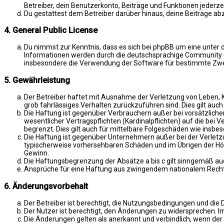
Betreiber, dein Benutzerkonto, Beiträge und Funktionen jederze
Du gestattest dem Betreiber darüber hinaus, deine Beiträge ab
4. General Public License
Du nimmst zur Kenntnis, dass es sich bei phpBB um eine unter d
Informationen werden durch die deutschsprachige Community un
insbesondere die Verwendung der Software für bestimmte Zwec
5. Gewährleistung
Der Betreiber haftet mit Ausnahme der Verletzung von Leben, Kö
grob fahrlässiges Verhalten zurückzuführen sind. Dies gilt au
Die Haftung ist gegenüber Verbrauchern außer bei vorsätzlich
wesentlicher Vertragspflichten (Kardinalpflichten) auf die be
begrenzt. Dies gilt auch für mittelbare Folgeschäden wie ins
Die Haftung ist gegenüber Unternehmern außer bei der Verletzu
typischerweise vorhersehbaren Schäden und im Übrigen der Höh
Gewinn.
Die Haftungsbegrenzung der Absätze a bis c gilt sinngemäß auc
Ansprüche für eine Haftung aus zwingendem nationalem Recht 
6. Änderungsvorbehalt
Der Betreiber ist berechtigt, die Nutzungsbedingungen und die 
Der Nutzer ist berechtigt, den Änderungen zu widersprechen. I
Die Änderungen gelten als anerkannt und verbindlich, wenn de