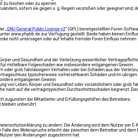
it zu löschen oder zu sperren.
zuändern, sofern sie gegen o. g. Regeln verstoßen oder geeignet sind,
er „
GNU General Public License v2
“ (GPL) bereitgestellten Foren-Soft
ter www.phpbb.de zur Verfügung gestellt. Beide haben keinen Einfluss
ke nicht untersagen oder auf Inhalte fremder Foren Einfluss nehmen.
rper und Gesundheit und der Verletzung wesentlicher Vertragspflichten 
ch für mittelbare Folgeschäden wie insbesondere entgangenen Gewinn.
em oder grob fahrlässigem Verhalten oder bei Schäden aus der Verletz
i Vertragsschluss typischerweise vorhersehbaren Schäden und im übrige
besondere entgangenen Gewinn.
ng von Leben, Körper und Gesundheit oder vorsätzlichem oder grob fah
e nach auf die vertragstypischen Durchschnittsschäden begrenzt. Dies
h zugunsten der Mitarbeiter und Erfüllungsgehilfen des Betreibers.
bleiben unberührt.
Datenschutzerklärung zu ändern. Die Änderung wird dem Nutzer per E-Ma
m Falle des Widerspruchs erlischt das zwischen dem Betreiber und dem 
r Nutzer den Änderungen zugestimmt hat.