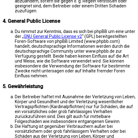
abzuändern, sofern sie gegen o. g. Regeln verstoßen oder
geeignet sind, dem Betreiber oder einem Dritten Schaden
zuzufügen.
4. General Public License
Du nimmst zur Kenntnis, dass es sich bei phpBB um eine unter
der „
GNU General Public License v2
“ (GPL) bereitgestellten
Foren-Software von phpBB Limited (www.phpbb.com)
handelt; deutschsprachige Informationen werden durch die
deutschsprachige Community unter www.phpbb.de zur
Verfügung gestellt. Beide haben keinen Einfluss auf die Art
und Weise, wie die Software verwendet wird. Sie können
insbesondere die Verwendung der Software für bestimmte
Zwecke nicht untersagen oder auf Inhalte fremder Foren
Einfluss nehmen.
5. Gewährleistung
Der Betreiber haftet mit Ausnahme der Verletzung von Leben,
Körper und Gesundheit und der Verletzung wesentlicher
Vertragspflichten (Kardinalpflichten) nur für Schäden, die auf
ein vorsätzliches oder grob fahrlässiges Verhalten
zurückzuführen sind. Dies gilt auch für mittelbare
Folgeschäden wie insbesondere entgangenen Gewinn.
Die Haftung ist gegenüber Verbrauchern außer bei
vorsätzlichem oder grob fahrlässigem Verhalten oder bei
Schäden aus der Verletzung von Leben, Körper und