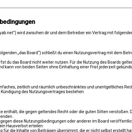
sbedingungen
ab.net“) wird zwischen dir und dem Betreiber ein Vertrag mit folgend
genden „das Board“) schließt du einen Nutzungsvertrag mit dem Betreib
st du das Board nicht weiter nutzen. Für die Nutzung des Boards gelten
 kann von beiden Seiten ohne Einhaltung einer Frist jederzeit gekündi
 einfaches, zeitlich und räumlich unbeschränktes und unentgeltliches R
ch Kündigung des Nutzungsvertrages bestehen.
alte enthält, die gegen geltendes Recht oder die guten Sitten verstoßen. 
wenden.
n gegen diese Nutzungsbedingungen oder anderer im Board veröffentli
in Hausverbot erteilen.
für die Inhalte von Beiträgen übernimmt, die er nicht selbst erstellt 