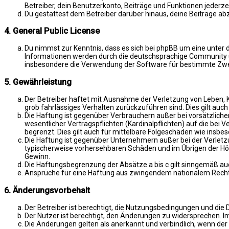
Betreiber, dein Benutzerkonto, Beiträge und Funktionen jederze
Du gestattest dem Betreiber darüber hinaus, deine Beiträge ab
4. General Public License
Du nimmst zur Kenntnis, dass es sich bei phpBB um eine unter d
Informationen werden durch die deutschsprachige Community un
insbesondere die Verwendung der Software für bestimmte Zwec
5. Gewährleistung
Der Betreiber haftet mit Ausnahme der Verletzung von Leben, Kö
grob fahrlässiges Verhalten zurückzuführen sind. Dies gilt au
Die Haftung ist gegenüber Verbrauchern außer bei vorsätzlich
wesentlicher Vertragspflichten (Kardinalpflichten) auf die be
begrenzt. Dies gilt auch für mittelbare Folgeschäden wie ins
Die Haftung ist gegenüber Unternehmern außer bei der Verletzu
typischerweise vorhersehbaren Schäden und im Übrigen der Höh
Gewinn.
Die Haftungsbegrenzung der Absätze a bis c gilt sinngemäß auc
Ansprüche für eine Haftung aus zwingendem nationalem Recht 
6. Änderungsvorbehalt
Der Betreiber ist berechtigt, die Nutzungsbedingungen und die 
Der Nutzer ist berechtigt, den Änderungen zu widersprechen. I
Die Änderungen gelten als anerkannt und verbindlich, wenn de