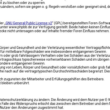
it zu löschen oder zu sperren.
zuändern, sofern sie gegen o. g. Regeln verstoßen oder geeignet sind,
er „
GNU General Public License v2
“ (GPL) bereitgestellten Foren-Soft
ter www.phpbb.de zur Verfügung gestellt. Beide haben keinen Einfluss
ke nicht untersagen oder auf Inhalte fremder Foren Einfluss nehmen.
rper und Gesundheit und der Verletzung wesentlicher Vertragspflichten 
ch für mittelbare Folgeschäden wie insbesondere entgangenen Gewinn.
em oder grob fahrlässigem Verhalten oder bei Schäden aus der Verletz
i Vertragsschluss typischerweise vorhersehbaren Schäden und im übrige
besondere entgangenen Gewinn.
ng von Leben, Körper und Gesundheit oder vorsätzlichem oder grob fah
e nach auf die vertragstypischen Durchschnittsschäden begrenzt. Dies
h zugunsten der Mitarbeiter und Erfüllungsgehilfen des Betreibers.
bleiben unberührt.
Datenschutzerklärung zu ändern. Die Änderung wird dem Nutzer per E-Ma
m Falle des Widerspruchs erlischt das zwischen dem Betreiber und dem 
r Nutzer den Änderungen zugestimmt hat.