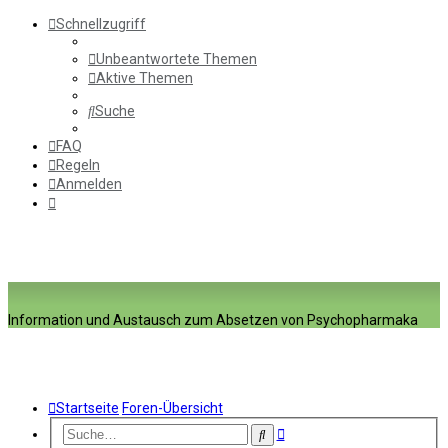
Schnellzugriff
Unbeantwortete Themen
Aktive Themen
Suche
FAQ
Regeln
Anmelden
Information und Austausch zum Absetzen von Psychopharmaka
Startseite
Foren-Übersicht
Erweiterte
Suche
Suche