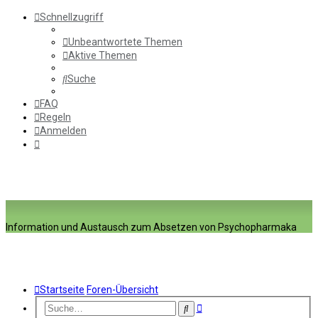
Schnellzugriff
Unbeantwortete Themen
Aktive Themen
Suche
FAQ
Regeln
Anmelden
Information und Austausch zum Absetzen von Psychopharmaka
Startseite
Foren-Übersicht
Erweiterte
Suche
Suche