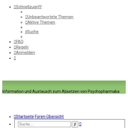
Schnellzugriff
Unbeantwortete Themen
Aktive Themen
Suche
FAQ
Regeln
Anmelden
Information und Austausch zum Absetzen von Psychopharmaka
Startseite
Foren-Übersicht
Erweiterte
Suche
Suche