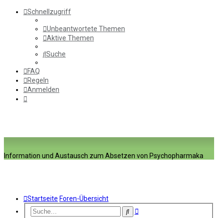
Schnellzugriff
Unbeantwortete Themen
Aktive Themen
Suche
FAQ
Regeln
Anmelden
Information und Austausch zum Absetzen von Psychopharmaka
Startseite
Foren-Übersicht
Erweiterte
Suche
Suche