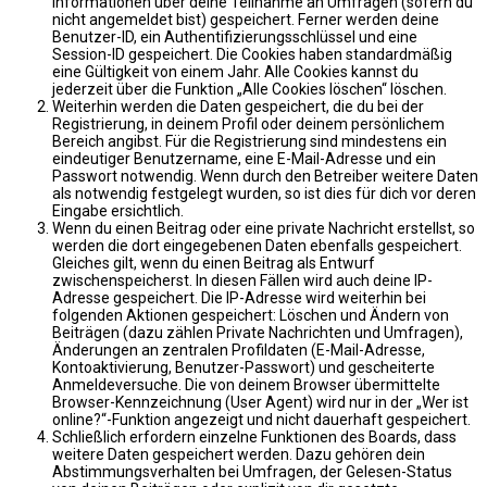
Informationen über deine Teilnahme an Umfragen (sofern du
nicht angemeldet bist) gespeichert. Ferner werden deine
Benutzer-ID, ein Authentifizierungsschlüssel und eine
Session-ID gespeichert. Die Cookies haben standardmäßig
eine Gültigkeit von einem Jahr. Alle Cookies kannst du
jederzeit über die Funktion „Alle Cookies löschen“ löschen.
Weiterhin werden die Daten gespeichert, die du bei der
Registrierung, in deinem Profil oder deinem persönlichem
Bereich angibst. Für die Registrierung sind mindestens ein
eindeutiger Benutzername, eine E-Mail-Adresse und ein
Passwort notwendig. Wenn durch den Betreiber weitere Daten
als notwendig festgelegt wurden, so ist dies für dich vor deren
Eingabe ersichtlich.
Wenn du einen Beitrag oder eine private Nachricht erstellst, so
werden die dort eingegebenen Daten ebenfalls gespeichert.
Gleiches gilt, wenn du einen Beitrag als Entwurf
zwischenspeicherst. In diesen Fällen wird auch deine IP-
Adresse gespeichert. Die IP-Adresse wird weiterhin bei
folgenden Aktionen gespeichert: Löschen und Ändern von
Beiträgen (dazu zählen Private Nachrichten und Umfragen),
Änderungen an zentralen Profildaten (E-Mail-Adresse,
Kontoaktivierung, Benutzer-Passwort) und gescheiterte
Anmeldeversuche. Die von deinem Browser übermittelte
Browser-Kennzeichnung (User Agent) wird nur in der „Wer ist
online?“-Funktion angezeigt und nicht dauerhaft gespeichert.
Schließlich erfordern einzelne Funktionen des Boards, dass
weitere Daten gespeichert werden. Dazu gehören dein
Abstimmungsverhalten bei Umfragen, der Gelesen-Status