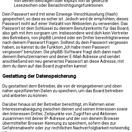
von deinen Beiträgen oder explizit von dir gesetzte
Lesezeichen oder Benachrichtigungsfunktionen.
Dein Passwort wird mit einer Einwege-Verschlüsselung (Hash)
gespeichert, so dass es sicher ist. Jedoch wird dir empfohlen, dieses
Passwort nicht auf einer Vielzahl von Webseiten zu verwenden. Das
Passwort ist dein Schlüssel zu deinem Benutzerkonto für das Board,
also geh mit ihm sorgsam um. Insbesondere wird dich kein Vertreter
des Betreibers, von phpBB Limited oder ein Dritter berechtigterweise
nach deinem Passwort fragen. Solltest du dein Passwort vergessen
haben, so kannst du die Funktion „Ich habe mein Passwort
vergessen“ benutzen. Die phpBB-Software fragt dich dann nach
deinem Benutzernamen und deiner E-Mail-Adresse und sendet
anschließend ein neu generiertes Passwort an diese Adresse, mit
dem du dann auf das Board zugreifen kannst.
Gestattung der Datenspeicherung
Du gestattest dem Betreiber, die von dir eingegebenen und oben
näher spezifizierten Daten zu speichern, um das Board betreiben
und anbieten zu können.
Darüber hinaus ist der Betreiber berechtigt, im Rahmen einer
Interessenabwägung zwischen deinen und seinen Interessen sowie
den Interessen Dritter, Zeitpunkte von Zugriffen und Aktionen
zusammen mit deiner IP-Adresse und der von deinem Browser
übermittelter Browser-Kennung zu speichern, sofern dies zur
Gefahrenabwehr oder zur rechtlichen Nachverfolgbarkeit notwendig