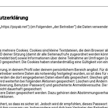
utzerklärung
(„https://psyab.net“) (im Folgenden „der Betreiber“) die Daten verwe
 mehrere Cookies. Cookies sind kleine Textdateien, die dein Browser a
e ID deiner Sitzung (damit dir alle Seitenaufrufe zugeordnet werden kön
meldet bist) sowie Informationen über deine Teilnahme an Umfragen (s
D gespeichert. Die Cookies haben standardmäßig eine Gültigkeit von eine
ierung, in deinem Profil oder deinem persönlichem Bereich angibst. Für 
eiber weitere Daten als notwendig festgelegt wurden, so ist dies für di
 werden die dort eingegebenen Daten ebenfalls gespeichert. Gleiches gil
 wird weiterhin bei folgenden Aktionen gespeichert: Löschen und Änder
ktivierung, Benutzer-Passwort) und gescheiterte Anmeldeversuche. Di
nicht dauerhaft gespeichert.
eitere Daten gespeichert werden. Dazu gehören dein Abstimmungsverhal
nktionen.
ert, so dass es sicher ist. Jedoch wird dir empfohlen, dieses Passwor
it ihm sorgsam um. Insbesondere wird dich kein Vertreter des Betreiber