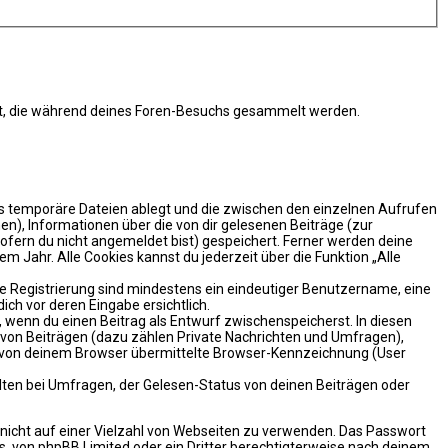
ndet, die während deines Foren-Besuchs gesammelt werden.
ls temporäre Dateien ablegt und die zwischen den einzelnen Aufrufen
nen), Informationen über die von dir gelesenen Beiträge (zur
ofern du nicht angemeldet bist) gespeichert. Ferner werden deine
m Jahr. Alle Cookies kannst du jederzeit über die Funktion „Alle
die Registrierung sind mindestens ein eindeutiger Benutzername, eine
ch vor deren Eingabe ersichtlich.
t, wenn du einen Beitrag als Entwurf zwischenspeicherst. In diesen
n von Beiträgen (dazu zählen Private Nachrichten und Umfragen),
e von deinem Browser übermittelte Browser-Kennzeichnung (User
ten bei Umfragen, der Gelesen-Status von deinen Beiträgen oder
t nicht auf einer Vielzahl von Webseiten zu verwenden. Das Passwort
s, von phpBB Limited oder ein Dritter berechtigterweise nach deinem