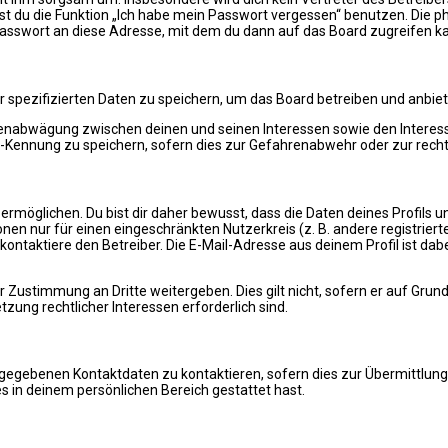
nst du die Funktion „Ich habe mein Passwort vergessen“ benutzen. Di
Passwort an diese Adresse, mit dem du dann auf das Board zugreifen k
r spezifizierten Daten zu speichern, um das Board betreiben und anbie
essenabwägung zwischen deinen und seinen Interessen sowie den Interes
Kennung zu speichern, sofern dies zur Gefahrenabwehr oder zur rechtl
öglichen. Du bist dir daher bewusst, dass die Daten deines Profils und 
nen nur für einen eingeschränkten Nutzerkreis (z. B. andere registrier
ntaktiere den Betreiber. Die E-Mail-Adresse aus deinem Profil ist dab
 Zustimmung an Dritte weitergeben. Dies gilt nicht, sofern er auf Grun
zung rechtlicher Interessen erforderlich sind.
ngegebenen Kontaktdaten zu kontaktieren, sofern dies zur Übermittlung 
s in deinem persönlichen Bereich gestattet hast.