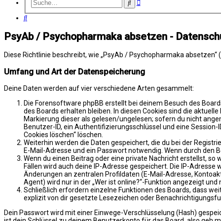
Erweiterte
Suche
Suche
Suche
PsyAb / Psychopharmaka absetzen - Datensch
Diese Richtlinie beschreibt, wie „PsyAb / Psychopharmaka absetzen“ 
Umfang und Art der Datenspeicherung
Deine Daten werden auf vier verschiedene Arten gesammelt:
Die Forensoftware phpBB erstellt bei deinem Besuch des Boards
des Boards erhalten bleiben. In diesen Cookies sind die aktuell
Markierung dieser als gelesen/ungelesen; sofern du nicht ange
Benutzer-ID, ein Authentifizierungsschlüssel und eine Session-I
Cookies löschen“ löschen.
Weiterhin werden die Daten gespeichert, die du bei der Registr
E-Mail-Adresse und ein Passwort notwendig. Wenn durch den Betr
Wenn du einen Beitrag oder eine private Nachricht erstellst, so
Fällen wird auch deine IP-Adresse gespeichert. Die IP-Adresse
Änderungen an zentralen Profildaten (E-Mail-Adresse, Kontoa
Agent) wird nur in der „Wer ist online?“-Funktion angezeigt und 
Schließlich erfordern einzelne Funktionen des Boards, dass w
explizit von dir gesetzte Lesezeichen oder Benachrichtigungsfu
Dein Passwort wird mit einer Einwege-Verschlüsselung (Hash) gespeich
ist dein Schlüssel zu deinem Benutzerkonto für das Board, also geh m