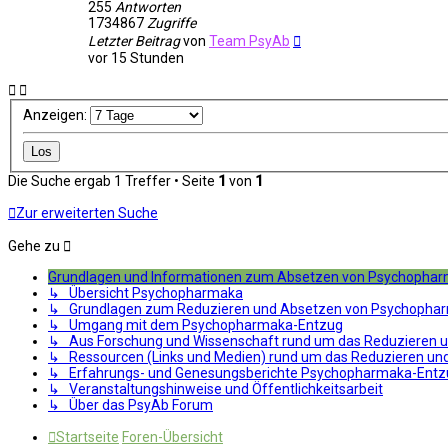
255
Antworten
1734867
Zugriffe
Letzter Beitrag
von
Team PsyAb
vor 15 Stunden
Anzeigen:
Die Suche ergab 1 Treffer • Seite
1
von
1
Zur erweiterten Suche
Gehe zu
Grundlagen und Informationen zum Absetzen von Psychopha
↳ Übersicht Psychopharmaka
↳ Grundlagen zum Reduzieren und Absetzen von Psychopha
↳ Umgang mit dem Psychopharmaka-Entzug
↳ Aus Forschung und Wissenschaft rund um das Reduzieren 
↳ Ressourcen (Links und Medien) rund um das Reduzieren u
↳ Erfahrungs- und Genesungsberichte Psychopharmaka-Entz
↳ Veranstaltungshinweise und Öffentlichkeitsarbeit
↳ Über das PsyAb Forum
Startseite
Foren-Übersicht