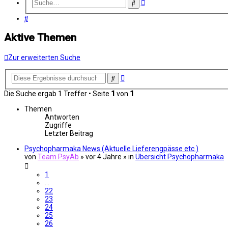
Erweiterte
Suche
Suche
Suche
Aktive Themen
Zur erweiterten Suche
Erweiterte
Suche
Suche
Die Suche ergab 1 Treffer • Seite
1
von
1
Themen
Antworten
Zugriffe
Letzter Beitrag
Psychopharmaka News (Aktuelle Lieferengpässe etc.)
von
Team PsyAb
»
vor 4 Jahre
» in
Übersicht Psychopharmaka
1
…
22
23
24
25
26