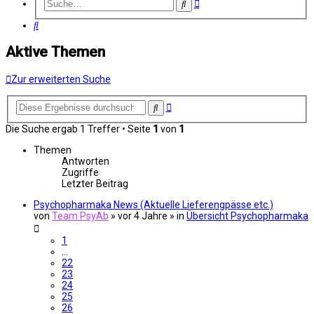
Erweiterte
Suche
Suche
Suche
Aktive Themen
Zur erweiterten Suche
Erweiterte
Suche
Suche
Die Suche ergab 1 Treffer • Seite
1
von
1
Themen
Antworten
Zugriffe
Letzter Beitrag
Psychopharmaka News (Aktuelle Lieferengpässe etc.)
von
Team PsyAb
»
vor 4 Jahre
» in
Übersicht Psychopharmaka
1
…
22
23
24
25
26