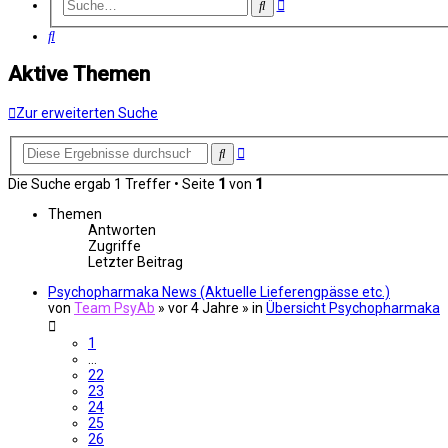
Erweiterte
Suche
Suche
Suche
Aktive Themen
Zur erweiterten Suche
Erweiterte
Suche
Suche
Die Suche ergab 1 Treffer • Seite
1
von
1
Themen
Antworten
Zugriffe
Letzter Beitrag
Psychopharmaka News (Aktuelle Lieferengpässe etc.)
von
Team PsyAb
»
vor 4 Jahre
» in
Übersicht Psychopharmaka
1
…
22
23
24
25
26