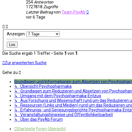
254
Antworten
1727818
Zugriffe
Letzter Beitrag
von
Team PsyAb
vor 6 Tage
Anzeigen:
Die Suche ergab 1 Treffer • Seite
1
von
1
Zur erweiterten Suche
Gehe zu
Grundlagen und Informationen zum Absetzen von Psychopha
↳ Übersicht Psychopharmaka
↳ Grundlagen zum Reduzieren und Absetzen von Psychopha
↳ Umgang mit dem Psychopharmaka-Entzug
↳ Aus Forschung und Wissenschaft rund um das Reduzieren 
↳ Ressourcen (Links und Medien) rund um das Reduzieren u
↳ Erfahrungs- und Genesungsberichte Psychopharmaka-Entz
↳ Veranstaltungshinweise und Öffentlichkeitsarbeit
↳ Über das PsyAb Forum
Startseite
Foren-Übersicht