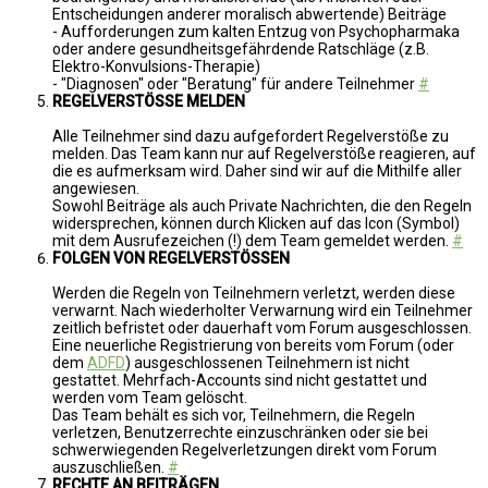
Entscheidungen anderer moralisch abwertende) Beiträge
- Aufforderungen zum kalten Entzug von Psychopharmaka
oder andere gesundheitsgefährdende Ratschläge (z.B.
Elektro-Konvulsions-Therapie)
- "Diagnosen" oder "Beratung" für andere Teilnehmer
#
REGELVERSTÖSSE MELDEN
Alle Teilnehmer sind dazu aufgefordert Regelverstöße zu
melden. Das Team kann nur auf Regelverstöße reagieren, auf
die es aufmerksam wird. Daher sind wir auf die Mithilfe aller
angewiesen.
Sowohl Beiträge als auch Private Nachrichten, die den Regeln
widersprechen, können durch Klicken auf das Icon (Symbol)
mit dem Ausrufezeichen (!) dem Team gemeldet werden.
#
FOLGEN VON REGELVERSTÖSSEN
Werden die Regeln von Teilnehmern verletzt, werden diese
verwarnt. Nach wiederholter Verwarnung wird ein Teilnehmer
zeitlich befristet oder dauerhaft vom Forum ausgeschlossen.
Eine neuerliche Registrierung von bereits vom Forum (oder
dem
ADFD
) ausgeschlossenen Teilnehmern ist nicht
gestattet. Mehrfach-Accounts sind nicht gestattet und
werden vom Team gelöscht.
Das Team behält es sich vor, Teilnehmern, die Regeln
verletzen, Benutzerrechte einzuschränken oder sie bei
schwerwiegenden Regelverletzungen direkt vom Forum
auszuschließen.
#
RECHTE AN BEITRÄGEN