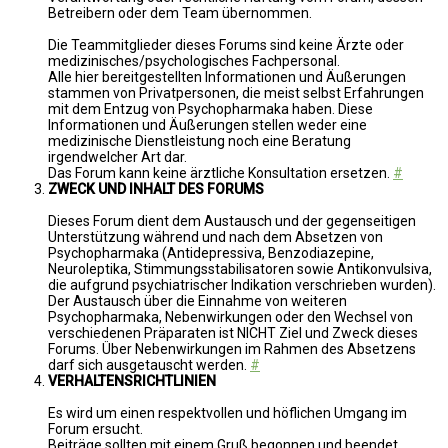
Betreibern oder dem Team übernommen.
Die Teammitglieder dieses Forums sind keine Ärzte oder
medizinisches/psychologisches Fachpersonal.
Alle hier bereitgestellten Informationen und Äußerungen
stammen von Privatpersonen, die meist selbst Erfahrungen
mit dem Entzug von Psychopharmaka haben. Diese
Informationen und Äußerungen stellen weder eine
medizinische Dienstleistung noch eine Beratung
irgendwelcher Art dar.
Das Forum kann keine ärztliche Konsultation ersetzen.
#
ZWECK UND INHALT DES FORUMS
Dieses Forum dient dem Austausch und der gegenseitigen
Unterstützung während und nach dem Absetzen von
Psychopharmaka (Antidepressiva, Benzodiazepine,
Neuroleptika, Stimmungsstabilisatoren sowie Antikonvulsiva,
die aufgrund psychiatrischer Indikation verschrieben wurden).
Der Austausch über die Einnahme von weiteren
Psychopharmaka, Nebenwirkungen oder den Wechsel von
verschiedenen Präparaten ist NICHT Ziel und Zweck dieses
Forums. Über Nebenwirkungen im Rahmen des Absetzens
darf sich ausgetauscht werden.
#
VERHALTENSRICHTLINIEN
Es wird um einen respektvollen und höflichen Umgang im
Forum ersucht.
Beiträge sollten mit einem Gruß begonnen und beendet