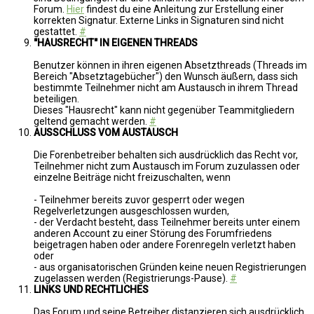
Forum.
Hier
findest du eine Anleitung zur Erstellung einer
korrekten Signatur. Externe Links in Signaturen sind nicht
gestattet.
#
"HAUSRECHT" IN EIGENEN THREADS
Benutzer können in ihren eigenen Absetzthreads (Threads im
Bereich "Absetztagebücher") den Wunsch äußern, dass sich
bestimmte Teilnehmer nicht am Austausch in ihrem Thread
beteiligen.
Dieses "Hausrecht" kann nicht gegenüber Teammitgliedern
geltend gemacht werden.
#
AUSSCHLUSS VOM AUSTAUSCH
Die Forenbetreiber behalten sich ausdrücklich das Recht vor,
Teilnehmer nicht zum Austausch im Forum zuzulassen oder
einzelne Beiträge nicht freizuschalten, wenn
- Teilnehmer bereits zuvor gesperrt oder wegen
Regelverletzungen ausgeschlossen wurden,
- der Verdacht besteht, dass Teilnehmer bereits unter einem
anderen Account zu einer Störung des Forumfriedens
beigetragen haben oder andere Forenregeln verletzt haben
oder
- aus organisatorischen Gründen keine neuen Registrierungen
zugelassen werden (Registrierungs-Pause).
#
LINKS UND RECHTLICHES
Das Forum und seine Betreiber distanzieren sich ausdrücklich