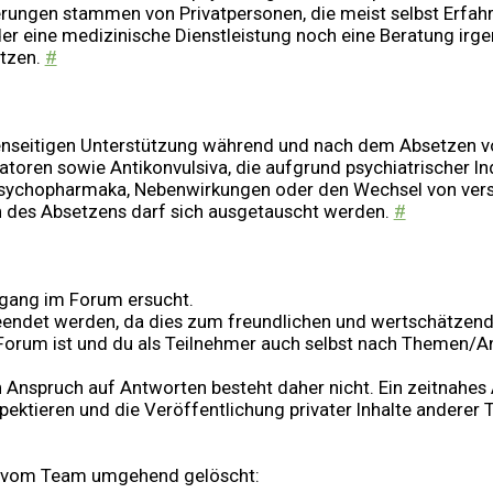
ußerungen stammen von Privatpersonen, die meist selbst Er
r eine medizinische Dienstleistung noch eine Beratung irge
etzen.
#
nseitigen Unterstützung während und nach dem Absetzen v
toren sowie Antikonvulsiva, die aufgrund psychiatrischer In
Psychopharmaka, Nebenwirkungen oder den Wechsel von vers
des Absetzens darf sich ausgetauscht werden.
#
mgang im Forum ersucht.
eendet werden, da dies zum freundlichen und wertschätzend
e-Forum ist und du als Teilnehmer auch selbst nach Themen/A
 Anspruch auf Antworten besteht daher nicht. Ein zeitnahes
pektieren und die Veröffentlichung privater Inhalte anderer T
d vom Team umgehend gelöscht: