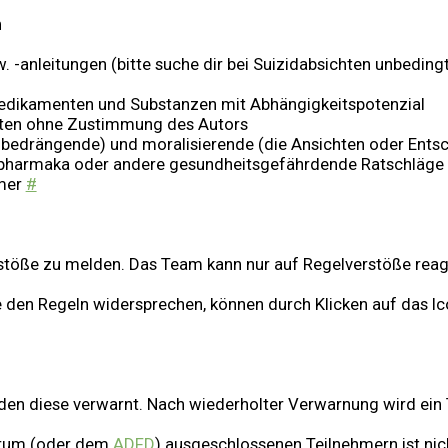
n
-anleitungen (bitte suche dir bei Suizidabsichten unbedingt 
Medikamenten und Substanzen mit Abhängigkeitspotenzial
chten ohne Zustimmung des Autors
 bedrängende) und moralisierende (die Ansichten oder Ents
harmaka oder andere gesundheitsgefährdende Ratschläge (z
hmer
#
stöße zu melden. Das Team kann nur auf Regelverstöße reagi
ie den Regeln widersprechen, können durch Klicken auf das 
den diese verwarnt. Nach wiederholter Verwarnung wird ein T
Forum (oder dem
ADFD
) ausgeschlossenen Teilnehmern ist nic