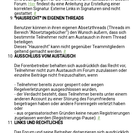
Forum.
Hier
findest du eine Anleitung zur Erstellung einer
korrekten Signatur. Externe Links in Signaturen sind nicht
gestattet.
#
"HAUSRECHT" IN EIGENEN THREADS
Benutzer können in ihren eigenen Absetzthreads (Threads im
Bereich "Absetztagebücher") den Wunsch äußern, dass sich
bestimmte Teilnehmer nicht am Austausch in ihrem Thread
beteiligen.
Dieses "Hausrecht" kann nicht gegenüber Teammitgliedern
geltend gemacht werden.
#
AUSSCHLUSS VOM AUSTAUSCH
Die Forenbetreiber behalten sich ausdrücklich das Recht vor,
Teilnehmer nicht zum Austausch im Forum zuzulassen oder
einzelne Beiträge nicht freizuschalten, wenn
- Teilnehmer bereits zuvor gesperrt oder wegen
Regelverletzungen ausgeschlossen wurden,
- der Verdacht besteht, dass Teilnehmer bereits unter einem
anderen Account zu einer Störung des Forumfriedens
beigetragen haben oder andere Forenregeln verletzt haben
oder
- aus organisatorischen Gründen keine neuen Registrierungen
zugelassen werden (Registrierungs-Pause).
#
LINKS UND RECHTLICHES
Das Forum und seine Betreiber distanzieren sich ausdrücklich