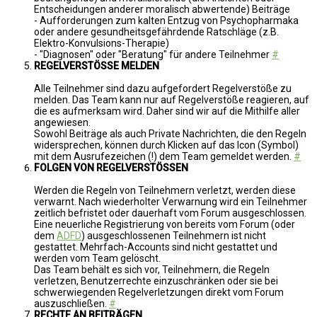
Entscheidungen anderer moralisch abwertende) Beiträge
- Aufforderungen zum kalten Entzug von Psychopharmaka
oder andere gesundheitsgefährdende Ratschläge (z.B.
Elektro-Konvulsions-Therapie)
- "Diagnosen" oder "Beratung" für andere Teilnehmer
#
REGELVERSTÖSSE MELDEN
Alle Teilnehmer sind dazu aufgefordert Regelverstöße zu
melden. Das Team kann nur auf Regelverstöße reagieren, auf
die es aufmerksam wird. Daher sind wir auf die Mithilfe aller
angewiesen.
Sowohl Beiträge als auch Private Nachrichten, die den Regeln
widersprechen, können durch Klicken auf das Icon (Symbol)
mit dem Ausrufezeichen (!) dem Team gemeldet werden.
#
FOLGEN VON REGELVERSTÖSSEN
Werden die Regeln von Teilnehmern verletzt, werden diese
verwarnt. Nach wiederholter Verwarnung wird ein Teilnehmer
zeitlich befristet oder dauerhaft vom Forum ausgeschlossen.
Eine neuerliche Registrierung von bereits vom Forum (oder
dem
ADFD
) ausgeschlossenen Teilnehmern ist nicht
gestattet. Mehrfach-Accounts sind nicht gestattet und
werden vom Team gelöscht.
Das Team behält es sich vor, Teilnehmern, die Regeln
verletzen, Benutzerrechte einzuschränken oder sie bei
schwerwiegenden Regelverletzungen direkt vom Forum
auszuschließen.
#
RECHTE AN BEITRÄGEN