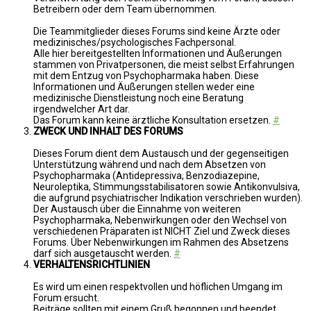
Betreibern oder dem Team übernommen.
Die Teammitglieder dieses Forums sind keine Ärzte oder
medizinisches/psychologisches Fachpersonal.
Alle hier bereitgestellten Informationen und Äußerungen
stammen von Privatpersonen, die meist selbst Erfahrungen
mit dem Entzug von Psychopharmaka haben. Diese
Informationen und Äußerungen stellen weder eine
medizinische Dienstleistung noch eine Beratung
irgendwelcher Art dar.
Das Forum kann keine ärztliche Konsultation ersetzen.
#
ZWECK UND INHALT DES FORUMS
Dieses Forum dient dem Austausch und der gegenseitigen
Unterstützung während und nach dem Absetzen von
Psychopharmaka (Antidepressiva, Benzodiazepine,
Neuroleptika, Stimmungsstabilisatoren sowie Antikonvulsiva,
die aufgrund psychiatrischer Indikation verschrieben wurden).
Der Austausch über die Einnahme von weiteren
Psychopharmaka, Nebenwirkungen oder den Wechsel von
verschiedenen Präparaten ist NICHT Ziel und Zweck dieses
Forums. Über Nebenwirkungen im Rahmen des Absetzens
darf sich ausgetauscht werden.
#
VERHALTENSRICHTLINIEN
Es wird um einen respektvollen und höflichen Umgang im
Forum ersucht.
Beiträge sollten mit einem Gruß begonnen und beendet