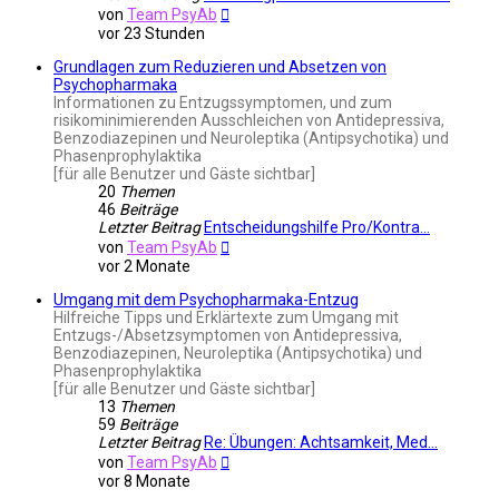
Neuester
von
Team PsyAb
Beitrag
vor 23 Stunden
Grundlagen zum Reduzieren und Absetzen von
Psychopharmaka
Informationen zu Entzugssymptomen, und zum
risikominimierenden Ausschleichen von Antidepressiva,
Benzodiazepinen und Neuroleptika (Antipsychotika) und
Phasenprophylaktika
[für alle Benutzer und Gäste sichtbar]
20
Themen
46
Beiträge
Letzter Beitrag
Entscheidungshilfe Pro/Kontra…
Neuester
von
Team PsyAb
Beitrag
vor 2 Monate
Umgang mit dem Psychopharmaka-Entzug
Hilfreiche Tipps und Erklärtexte zum Umgang mit
Entzugs-/Absetzsymptomen von Antidepressiva,
Benzodiazepinen, Neuroleptika (Antipsychotika) und
Phasenprophylaktika
[für alle Benutzer und Gäste sichtbar]
13
Themen
59
Beiträge
Letzter Beitrag
Re: Übungen: Achtsamkeit, Med…
Neuester
von
Team PsyAb
Beitrag
vor 8 Monate