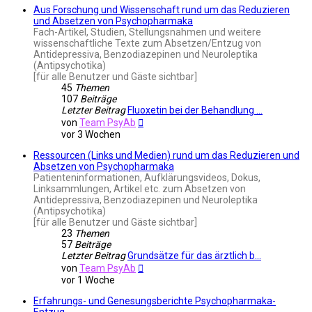
Aus Forschung und Wissenschaft rund um das Reduzieren
und Absetzen von Psychopharmaka
Fach-Artikel, Studien, Stellungsnahmen und weitere
wissenschaftliche Texte zum Absetzen/Entzug von
Antidepressiva, Benzodiazepinen und Neuroleptika
(Antipsychotika)
[für alle Benutzer und Gäste sichtbar]
45
Themen
107
Beiträge
Letzter Beitrag
Fluoxetin bei der Behandlung …
Neuester
von
Team PsyAb
Beitrag
vor 3 Wochen
Ressourcen (Links und Medien) rund um das Reduzieren und
Absetzen von Psychopharmaka
Patienteninformationen, Aufklärungsvideos, Dokus,
Linksammlungen, Artikel etc. zum Absetzen von
Antidepressiva, Benzodiazepinen und Neuroleptika
(Antipsychotika)
[für alle Benutzer und Gäste sichtbar]
23
Themen
57
Beiträge
Letzter Beitrag
Grundsätze für das ärztlich b…
Neuester
von
Team PsyAb
Beitrag
vor 1 Woche
Erfahrungs- und Genesungsberichte Psychopharmaka-
Entzug