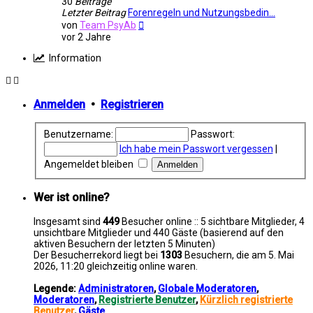
30
Beiträge
Letzter Beitrag
Forenregeln und Nutzungsbedin…
Neuester
von
Team PsyAb
Beitrag
vor 2 Jahre
Information
Anmelden
•
Registrieren
Benutzername:
Passwort:
Ich habe mein Passwort vergessen
|
Angemeldet bleiben
Wer ist online?
Insgesamt sind
449
Besucher online :: 5 sichtbare Mitglieder, 4
unsichtbare Mitglieder und 440 Gäste (basierend auf den
aktiven Besuchern der letzten 5 Minuten)
Der Besucherrekord liegt bei
1303
Besuchern, die am 5. Mai
2026, 11:20 gleichzeitig online waren.
Legende:
Administratoren
,
Globale Moderatoren
,
Moderatoren
,
Registrierte Benutzer
,
Kürzlich registrierte
Benutzer
,
Gäste