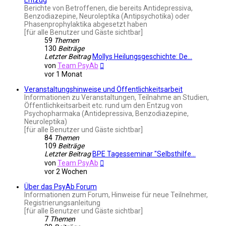
Berichte von Betroffenen, die bereits Antidepressiva,
Benzodiazepine, Neuroleptika (Antipsychotika) oder
Phasenprophylaktika abgesetzt haben
[für alle Benutzer und Gäste sichtbar]
59
Themen
130
Beiträge
Letzter Beitrag
Mollys Heilungsgeschichte: De…
Neuester
von
Team PsyAb
Beitrag
vor 1 Monat
Veranstaltungshinweise und Öffentlichkeitsarbeit
Informationen zu Veranstaltungen, Teilnahme an Studien,
Öffentlichkeitsarbeit etc. rund um den Entzug von
Psychopharmaka (Antidepressiva, Benzodiazepine,
Neuroleptika)
[für alle Benutzer und Gäste sichtbar]
84
Themen
109
Beiträge
Letzter Beitrag
BPE Tagesseminar "Selbsthilfe…
Neuester
von
Team PsyAb
Beitrag
vor 2 Wochen
Über das PsyAb Forum
Informationen zum Forum, Hinweise für neue Teilnehmer,
Registrierungsanleitung
[für alle Benutzer und Gäste sichtbar]
7
Themen