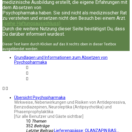
medizinische Ausbildung erstellt, die eigene Erfahrungen mit
dem Absetzen von
Psychopharmaka haben. Sie sind nicht als medizinischer Rat
zu verstehen und ersetzen nicht den Besuch bei einem Arzt.
(siehe Haftungsausschluss)
Durch die weitere Nutzung dieser Seite bestätigst Du, dass
Du darüber informiert wurdest.
Dieser Text kann durch Klicken auf das X rechts oben in dieser Textbox
ausgeblendet werden.
Grundlagen und Informationen zum Absetzen von
Psychopharmaka
Übersicht Psychopharmaka
Wirkweise, Nebenwirkungen und Risiken von Antidepressiva,
Benzodiazepinen, Neuroleptika (Antipsychotika) und
Phasenprophylaktika
[für alle Benutzer und Gäste sichtbar]
10
Themen
352
Beiträge
Letzter Beitrag
Lieferengpässe: OLANZAPIN BAS…