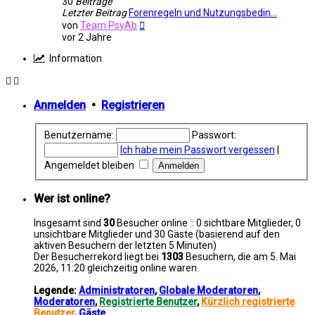
30
Beiträge
Letzter Beitrag
Forenregeln und Nutzungsbedin…
Neuester
von
Team PsyAb
Beitrag
vor 2 Jahre
Information
Anmelden
•
Registrieren
Benutzername:
Passwort:
Ich habe mein Passwort vergessen
|
Angemeldet bleiben
Wer ist online?
Insgesamt sind
30
Besucher online :: 0 sichtbare Mitglieder, 0
unsichtbare Mitglieder und 30 Gäste (basierend auf den
aktiven Besuchern der letzten 5 Minuten)
Der Besucherrekord liegt bei
1303
Besuchern, die am 5. Mai
2026, 11:20 gleichzeitig online waren.
Legende:
Administratoren
,
Globale Moderatoren
,
Moderatoren
,
Registrierte Benutzer
,
Kürzlich registrierte
Benutzer
,
Gäste