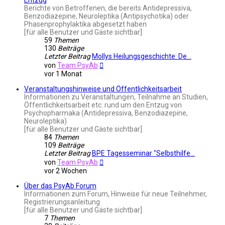
Berichte von Betroffenen, die bereits Antidepressiva,
Benzodiazepine, Neuroleptika (Antipsychotika) oder
Phasenprophylaktika abgesetzt haben
[für alle Benutzer und Gäste sichtbar]
59
Themen
130
Beiträge
Letzter Beitrag
Mollys Heilungsgeschichte: De…
Neuester
von
Team PsyAb
Beitrag
vor 1 Monat
Veranstaltungshinweise und Öffentlichkeitsarbeit
Informationen zu Veranstaltungen, Teilnahme an Studien,
Öffentlichkeitsarbeit etc. rund um den Entzug von
Psychopharmaka (Antidepressiva, Benzodiazepine,
Neuroleptika)
[für alle Benutzer und Gäste sichtbar]
84
Themen
109
Beiträge
Letzter Beitrag
BPE Tagesseminar "Selbsthilfe…
Neuester
von
Team PsyAb
Beitrag
vor 2 Wochen
Über das PsyAb Forum
Informationen zum Forum, Hinweise für neue Teilnehmer,
Registrierungsanleitung
[für alle Benutzer und Gäste sichtbar]
7
Themen