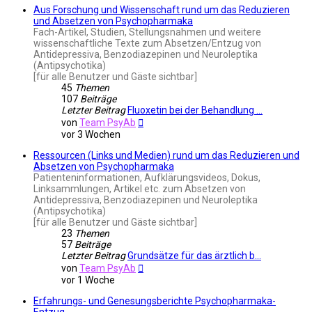
Aus Forschung und Wissenschaft rund um das Reduzieren
und Absetzen von Psychopharmaka
Fach-Artikel, Studien, Stellungsnahmen und weitere
wissenschaftliche Texte zum Absetzen/Entzug von
Antidepressiva, Benzodiazepinen und Neuroleptika
(Antipsychotika)
[für alle Benutzer und Gäste sichtbar]
45
Themen
107
Beiträge
Letzter Beitrag
Fluoxetin bei der Behandlung …
Neuester
von
Team PsyAb
Beitrag
vor 3 Wochen
Ressourcen (Links und Medien) rund um das Reduzieren und
Absetzen von Psychopharmaka
Patienteninformationen, Aufklärungsvideos, Dokus,
Linksammlungen, Artikel etc. zum Absetzen von
Antidepressiva, Benzodiazepinen und Neuroleptika
(Antipsychotika)
[für alle Benutzer und Gäste sichtbar]
23
Themen
57
Beiträge
Letzter Beitrag
Grundsätze für das ärztlich b…
Neuester
von
Team PsyAb
Beitrag
vor 1 Woche
Erfahrungs- und Genesungsberichte Psychopharmaka-
Entzug