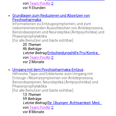
Neuester
von
Team PsyAb
Beitrag
vor 9 Stunden
Grundlagen zum Reduzieren und Absetzen von
Psychopharmaka
Informationen zu Entzugssymptomen, und zum
risikominimierenden Ausschleichen von Antidepressiva,
Benzodiazepinen und Neuroleptika (Antipsychotika) und
Phasenprophylaktika
[für alle Benutzer und Gäste sichtbar]
20
Themen
46
Beiträge
Letzter Beitrag
Entscheidungshilfe Pro/Kontra…
Neuester
von
Team PsyAb
Beitrag
vor 2 Monate
Umgang mit dem Psychopharmaka-Entzug
Hilfreiche Tipps und Erklärtexte zum Umgang mit
Entzugs-/Absetzsymptomen von Antidepressiva,
Benzodiazepinen, Neuroleptika (Antipsychotika) und
Phasenprophylaktika
[für alle Benutzer und Gäste sichtbar]
13
Themen
59
Beiträge
Letzter Beitrag
Re: Übungen: Achtsamkeit, Med…
Neuester
von
Team PsyAb
Beitrag
vor 8 Monate