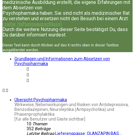
medizinische Ausbildung erstellt, die eigene Erfahrungen mit
dem Absetzen von
Psychopharmaka haben. Sie sind nicht als medizinischer Rat
zu verstehen und ersetzen nicht den Besuch bei einem Arzt.
(siehe Haftungsausschluss)
Durch die weitere Nutzung dieser Seite bestätigst Du, dass
Du darüber informiert wurdest.
Dieser Text kann durch Klicken auf das X rechts oben in dieser Textbox
ausgeblendet werden.
Grundlagen und Informationen zum Absetzen von
Psychopharmaka
Übersicht Psychopharmaka
Wirkweise, Nebenwirkungen und Risiken von Antidepressiva,
Benzodiazepinen, Neuroleptika (Antipsychotika) und
Phasenprophylaktika
[für alle Benutzer und Gäste sichtbar]
10
Themen
352
Beiträge
Letzter Beitrag
Lieferengpässe: OLANZAPIN BAS…