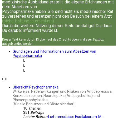
medizinische Ausbildung erstellt, die eigene Erfahrungen mit
dem Absetzen von
Psychopharmaka haben. Sie sind nicht als medizinischer Rat
zu verstehen und ersetzen nicht den Besuch bei einem Arzt.
(siehe Haftungsausschluss)
Durch die weitere Nutzung dieser Seite bestätigst Du, dass
Du darüber informiert wurdest.
Dieser Text kann durch Klicken auf das X rechts oben in dieser Textbox
ausgeblendet werden.
Grundlagen und Informationen zum Absetzen von
Psychopharmaka
Übersicht Psychopharmaka
Wirkweise, Nebenwirkungen und Risiken von Antidepressiva,
Benzodiazepinen, Neuroleptika (Antipsychotika) und
Phasenprophylaktika
[für alle Benutzer und Gäste sichtbar]
10
Themen
351
Beiträge
Letzter Beitrag
Lieferengpässe Escitalopram-M…