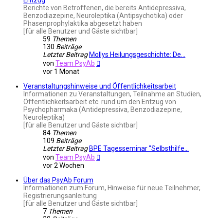
Berichte von Betroffenen, die bereits Antidepressiva,
Benzodiazepine, Neuroleptika (Antipsychotika) oder
Phasenprophylaktika abgesetzt haben
[für alle Benutzer und Gäste sichtbar]
59
Themen
130
Beiträge
Letzter Beitrag
Mollys Heilungsgeschichte: De…
Neuester
von
Team PsyAb
Beitrag
vor 1 Monat
Veranstaltungshinweise und Öffentlichkeitsarbeit
Informationen zu Veranstaltungen, Teilnahme an Studien,
Öffentlichkeitsarbeit etc. rund um den Entzug von
Psychopharmaka (Antidepressiva, Benzodiazepine,
Neuroleptika)
[für alle Benutzer und Gäste sichtbar]
84
Themen
109
Beiträge
Letzter Beitrag
BPE Tagesseminar "Selbsthilfe…
Neuester
von
Team PsyAb
Beitrag
vor 2 Wochen
Über das PsyAb Forum
Informationen zum Forum, Hinweise für neue Teilnehmer,
Registrierungsanleitung
[für alle Benutzer und Gäste sichtbar]
7
Themen