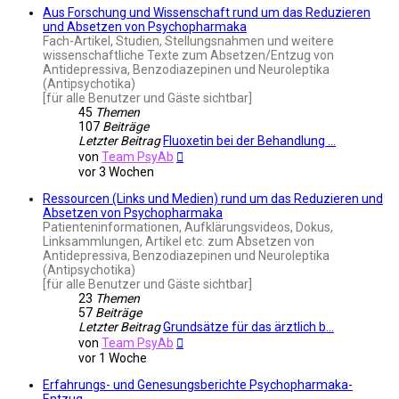
Aus Forschung und Wissenschaft rund um das Reduzieren
und Absetzen von Psychopharmaka
Fach-Artikel, Studien, Stellungsnahmen und weitere
wissenschaftliche Texte zum Absetzen/Entzug von
Antidepressiva, Benzodiazepinen und Neuroleptika
(Antipsychotika)
[für alle Benutzer und Gäste sichtbar]
45
Themen
107
Beiträge
Letzter Beitrag
Fluoxetin bei der Behandlung …
Neuester
von
Team PsyAb
Beitrag
vor 3 Wochen
Ressourcen (Links und Medien) rund um das Reduzieren und
Absetzen von Psychopharmaka
Patienteninformationen, Aufklärungsvideos, Dokus,
Linksammlungen, Artikel etc. zum Absetzen von
Antidepressiva, Benzodiazepinen und Neuroleptika
(Antipsychotika)
[für alle Benutzer und Gäste sichtbar]
23
Themen
57
Beiträge
Letzter Beitrag
Grundsätze für das ärztlich b…
Neuester
von
Team PsyAb
Beitrag
vor 1 Woche
Erfahrungs- und Genesungsberichte Psychopharmaka-
Entzug