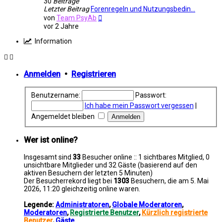
30
Beiträge
Letzter Beitrag
Forenregeln und Nutzungsbedin…
Neuester
von
Team PsyAb
Beitrag
vor 2 Jahre
Information
Anmelden
•
Registrieren
Benutzername:
Passwort:
Ich habe mein Passwort vergessen
|
Angemeldet bleiben
Wer ist online?
Insgesamt sind
33
Besucher online :: 1 sichtbares Mitglied, 0
unsichtbare Mitglieder und 32 Gäste (basierend auf den
aktiven Besuchern der letzten 5 Minuten)
Der Besucherrekord liegt bei
1303
Besuchern, die am 5. Mai
2026, 11:20 gleichzeitig online waren.
Legende:
Administratoren
,
Globale Moderatoren
,
Moderatoren
,
Registrierte Benutzer
,
Kürzlich registrierte
Benutzer
,
Gäste