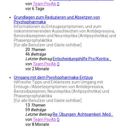
Neuester
von
Team PsyAb
Beitrag
vor 6 Tage
Grundlagen zum Reduzieren und Absetzen von
Psychopharmaka
Informationen zu Entzugssymptomen, und zum
risikominimierenden Ausschleichen von Antidepressiva,
Benzodiazepinen und Neuroleptika (Antipsychotika) und
Phasenprophylaktika
[für alle Benutzer und Gäste sichtbar]
20
Themen
46
Beiträge
Letzter Beitrag
Entscheidungshilfe Pro/Kontra…
Neuester
von
Team PsyAb
Beitrag
vor 2 Monate
Umgang mit dem Psychopharmaka-Entzug
Hilfreiche Tipps und Erklärtexte zum Umgang mit
Entzugs-/Absetzsymptomen von Antidepressiva,
Benzodiazepinen, Neuroleptika (Antipsychotika) und
Phasenprophylaktika
[für alle Benutzer und Gäste sichtbar]
13
Themen
59
Beiträge
Letzter Beitrag
Re: Übungen: Achtsamkeit, Med…
Neuester
von
Team PsyAb
Beitrag
vor 8 Monate