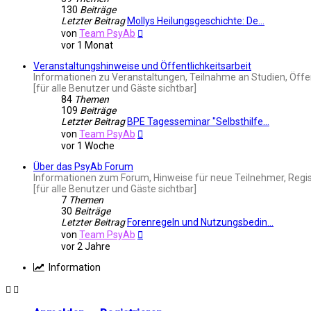
130
Beiträge
Letzter Beitrag
Mollys Heilungsgeschichte: De…
Neuester
von
Team PsyAb
Beitrag
vor 1 Monat
Veranstaltungshinweise und Öffentlichkeitsarbeit
Informationen zu Veranstaltungen, Teilnahme an Studien, Öffe
[für alle Benutzer und Gäste sichtbar]
84
Themen
109
Beiträge
Letzter Beitrag
BPE Tagesseminar "Selbsthilfe…
Neuester
von
Team PsyAb
Beitrag
vor 1 Woche
Über das PsyAb Forum
Informationen zum Forum, Hinweise für neue Teilnehmer, Regis
[für alle Benutzer und Gäste sichtbar]
7
Themen
30
Beiträge
Letzter Beitrag
Forenregeln und Nutzungsbedin…
Neuester
von
Team PsyAb
Beitrag
vor 2 Jahre
Information