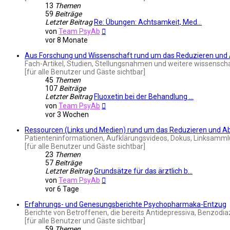
13
Themen
59
Beiträge
Letzter Beitrag
Re: Übungen: Achtsamkeit, Med…
Neuester
von
Team PsyAb
Beitrag
vor 8 Monate
Aus Forschung und Wissenschaft rund um das Reduzieren un
Fach-Artikel, Studien, Stellungsnahmen und weitere wissensch
[für alle Benutzer und Gäste sichtbar]
45
Themen
107
Beiträge
Letzter Beitrag
Fluoxetin bei der Behandlung …
Neuester
von
Team PsyAb
Beitrag
vor 3 Wochen
Ressourcen (Links und Medien) rund um das Reduzieren und 
Patienteninformationen, Aufklärungsvideos, Dokus, Linksammlu
[für alle Benutzer und Gäste sichtbar]
23
Themen
57
Beiträge
Letzter Beitrag
Grundsätze für das ärztlich b…
Neuester
von
Team PsyAb
Beitrag
vor 6 Tage
Erfahrungs- und Genesungsberichte Psychopharmaka-Entzug
Berichte von Betroffenen, die bereits Antidepressiva, Benzodi
[für alle Benutzer und Gäste sichtbar]
59
Themen