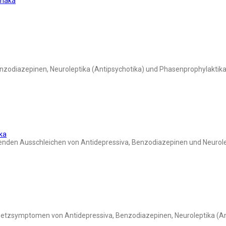
rmaka
nzodiazepinen, Neuroleptika (Antipsychotika) und Phasenprophylaktik
ka
den Ausschleichen von Antidepressiva, Benzodiazepinen und Neurolep
setzsymptomen von Antidepressiva, Benzodiazepinen, Neuroleptika (An