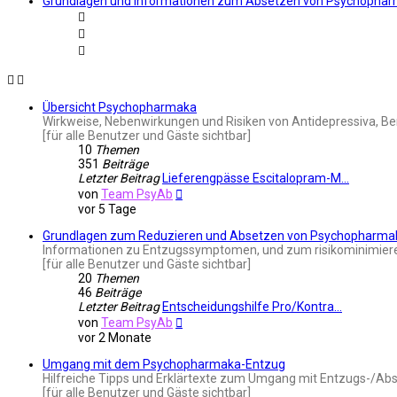
Grundlagen und Informationen zum Absetzen von Psychopha
Übersicht Psychopharmaka
Wirkweise, Nebenwirkungen und Risiken von Antidepressiva, Be
[für alle Benutzer und Gäste sichtbar]
10
Themen
351
Beiträge
Letzter Beitrag
Lieferengpässe Escitalopram-M…
Neuester
von
Team PsyAb
Beitrag
vor 5 Tage
Grundlagen zum Reduzieren und Absetzen von Psychopharma
Informationen zu Entzugssymptomen, und zum risikominimieren
[für alle Benutzer und Gäste sichtbar]
20
Themen
46
Beiträge
Letzter Beitrag
Entscheidungshilfe Pro/Kontra…
Neuester
von
Team PsyAb
Beitrag
vor 2 Monate
Umgang mit dem Psychopharmaka-Entzug
Hilfreiche Tipps und Erklärtexte zum Umgang mit Entzugs-/Ab
[für alle Benutzer und Gäste sichtbar]