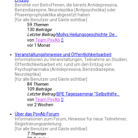
Berichte von Betroffenen, die bereits Antidepressiva,
Benzodiazepine, Neuroleptika (Antipsychotika) oder
Phasenprophylaktika abgesetzt haben
[für alle Benutzer und Gäste sichtbar]
59
Themen
130
Beiträge
Letzter Beitrag
Mollys Heilungsgeschichte: De…
Neuester
von
Team PsyAb
Beitrag
vor 1 Monat
Veranstaltungshinweise und Öffentlichkeitsarbeit
Informationen zu Veranstaltungen, Teilnahme an Studien,
Öffentlichkeitsarbeit etc. rund um den Entzug von
Psychopharmaka (Antidepressiva, Benzodiazepine,
Neuroleptika)
[für alle Benutzer und Gäste sichtbar]
84
Themen
109
Beiträge
Letzter Beitrag
BPE Tagesseminar "Selbsthilfe…
Neuester
von
Team PsyAb
Beitrag
vor 2 Wochen
Über das PsyAb Forum
Informationen zum Forum, Hinweise für neue Teilnehmer,
Registrierungsanleitung
[für alle Benutzer und Gäste sichtbar]
7
Themen