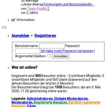
30
Beiträge
Letzter Beitrag
Forenregeln und Nutzungsbedin…
Neuester
von
Team PsyAb
Beitrag
vor 2 Jahre
Information
Anmelden
•
Registrieren
Benutzername:
Passwort:
Ich habe mein Passwort vergessen
|
Angemeldet bleiben
Wer ist online?
Insgesamt sind
565
Besucher online :: 0 sichtbare Mitglieder, 0
unsichtbare Mitglieder und 565 Gäste (basierend auf den
aktiven Besuchern der letzten 5 Minuten)
Der Besucherrekord liegt bei
1303
Besuchern, die am 5. Mai
2026, 11:20 gleichzeitig online waren.
Legende:
Administratoren
,
Globale Moderatoren
,
Moderatoren
,
Registrierte Benutzer
,
Kürzlich registrierte
Benutzer
,
Gäste