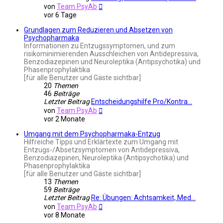
Neuester
von
Team PsyAb
Beitrag
vor 6 Tage
Grundlagen zum Reduzieren und Absetzen von
Psychopharmaka
Informationen zu Entzugssymptomen, und zum
risikominimierenden Ausschleichen von Antidepressiva,
Benzodiazepinen und Neuroleptika (Antipsychotika) und
Phasenprophylaktika
[für alle Benutzer und Gäste sichtbar]
20
Themen
46
Beiträge
Letzter Beitrag
Entscheidungshilfe Pro/Kontra…
Neuester
von
Team PsyAb
Beitrag
vor 2 Monate
Umgang mit dem Psychopharmaka-Entzug
Hilfreiche Tipps und Erklärtexte zum Umgang mit
Entzugs-/Absetzsymptomen von Antidepressiva,
Benzodiazepinen, Neuroleptika (Antipsychotika) und
Phasenprophylaktika
[für alle Benutzer und Gäste sichtbar]
13
Themen
59
Beiträge
Letzter Beitrag
Re: Übungen: Achtsamkeit, Med…
Neuester
von
Team PsyAb
Beitrag
vor 8 Monate