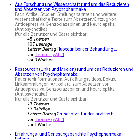
Aus Forschung und Wissenschaft rund um das Reduzieren
und Absetzen von Psychopharmaka
Fach-Artikel, Studien, Stellungsnahmen und weitere
wissenschaftliche Texte zum Absetzen/Entzug von
Antidepressiva, Benzodiazepinen und Neuroleptika
(Antipsychotika)
[für alle Benutzer und Gäste sichtbar]
45
Themen
107
Beiträge
Letzter Beitrag
Fluoxetin bei der Behandlung …
Neuester
von
Team PsyAb
Beitrag
vor 3 Wochen
Ressourcen (Links und Medien) rund um das Reduzieren und
Absetzen von Psychopharmaka
Patienteninformationen, Aufklärungsvideos, Dokus,
Linksammlungen, Artikel etc. zum Absetzen von
Antidepressiva, Benzodiazepinen und Neuroleptika
(Antipsychotika)
[für alle Benutzer und Gäste sichtbar]
23
Themen
57
Beiträge
Letzter Beitrag
Grundsätze für das ärztlich b…
Neuester
von
Team PsyAb
Beitrag
vor 1 Woche
Erfahrungs- und Genesungsberichte Psychopharmaka-
Entzug