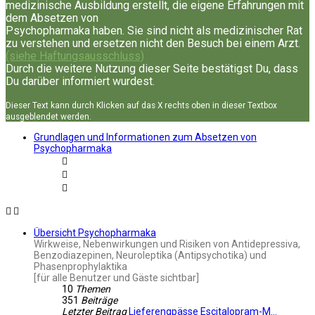
medizinische Ausbildung erstellt, die eigene Erfahrungen mit
dem Absetzen von
Psychopharmaka haben. Sie sind nicht als medizinischer Rat
zu verstehen und ersetzen nicht den Besuch bei einem Arzt.
(siehe Haftungsausschluss)
Durch die weitere Nutzung dieser Seite bestätigst Du, dass
Du darüber informiert wurdest.
Dieser Text kann durch Klicken auf das X rechts oben in dieser Textbox
ausgeblendet werden.
Grundlagen und Informationen zum Absetzen von
Psychopharmaka
Übersicht Psychopharmaka
Wirkweise, Nebenwirkungen und Risiken von Antidepressiva,
Benzodiazepinen, Neuroleptika (Antipsychotika) und
Phasenprophylaktika
[für alle Benutzer und Gäste sichtbar]
10
Themen
351
Beiträge
Letzter Beitrag
Lieferengpässe Escitalopram-M…