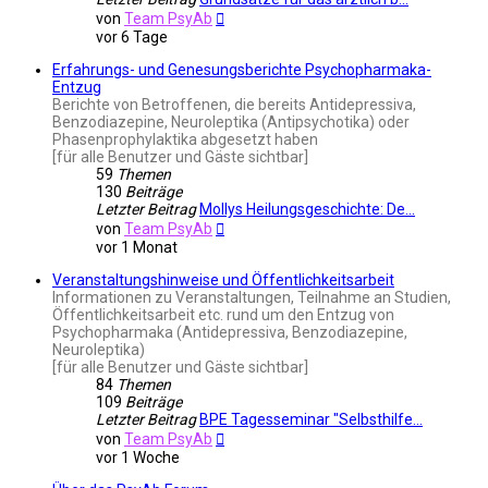
Neuester
von
Team PsyAb
Beitrag
vor 6 Tage
Erfahrungs- und Genesungsberichte Psychopharmaka-
Entzug
Berichte von Betroffenen, die bereits Antidepressiva,
Benzodiazepine, Neuroleptika (Antipsychotika) oder
Phasenprophylaktika abgesetzt haben
[für alle Benutzer und Gäste sichtbar]
59
Themen
130
Beiträge
Letzter Beitrag
Mollys Heilungsgeschichte: De…
Neuester
von
Team PsyAb
Beitrag
vor 1 Monat
Veranstaltungshinweise und Öffentlichkeitsarbeit
Informationen zu Veranstaltungen, Teilnahme an Studien,
Öffentlichkeitsarbeit etc. rund um den Entzug von
Psychopharmaka (Antidepressiva, Benzodiazepine,
Neuroleptika)
[für alle Benutzer und Gäste sichtbar]
84
Themen
109
Beiträge
Letzter Beitrag
BPE Tagesseminar "Selbsthilfe…
Neuester
von
Team PsyAb
Beitrag
vor 1 Woche