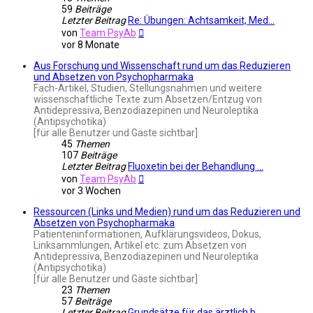
59
Beiträge
Letzter Beitrag
Re: Übungen: Achtsamkeit, Med…
Neuester
von
Team PsyAb
Beitrag
vor 8 Monate
Aus Forschung und Wissenschaft rund um das Reduzieren
und Absetzen von Psychopharmaka
Fach-Artikel, Studien, Stellungsnahmen und weitere
wissenschaftliche Texte zum Absetzen/Entzug von
Antidepressiva, Benzodiazepinen und Neuroleptika
(Antipsychotika)
[für alle Benutzer und Gäste sichtbar]
45
Themen
107
Beiträge
Letzter Beitrag
Fluoxetin bei der Behandlung …
Neuester
von
Team PsyAb
Beitrag
vor 3 Wochen
Ressourcen (Links und Medien) rund um das Reduzieren und
Absetzen von Psychopharmaka
Patienteninformationen, Aufklärungsvideos, Dokus,
Linksammlungen, Artikel etc. zum Absetzen von
Antidepressiva, Benzodiazepinen und Neuroleptika
(Antipsychotika)
[für alle Benutzer und Gäste sichtbar]
23
Themen
57
Beiträge
Letzter Beitrag
Grundsätze für das ärztlich b…