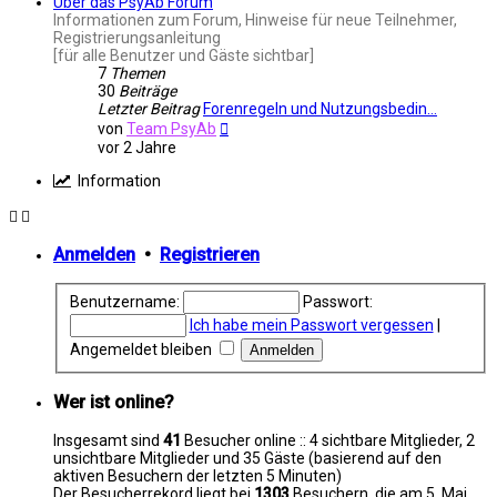
Über das PsyAb Forum
Informationen zum Forum, Hinweise für neue Teilnehmer,
Registrierungsanleitung
[für alle Benutzer und Gäste sichtbar]
7
Themen
30
Beiträge
Letzter Beitrag
Forenregeln und Nutzungsbedin…
Neuester
von
Team PsyAb
Beitrag
vor 2 Jahre
Information
Anmelden
•
Registrieren
Benutzername:
Passwort:
Ich habe mein Passwort vergessen
|
Angemeldet bleiben
Wer ist online?
Insgesamt sind
41
Besucher online :: 4 sichtbare Mitglieder, 2
unsichtbare Mitglieder und 35 Gäste (basierend auf den
aktiven Besuchern der letzten 5 Minuten)
Der Besucherrekord liegt bei
1303
Besuchern, die am 5. Mai