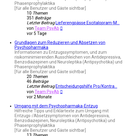
Phasenprophylaktika
[für alle Benutzer und Gäste sichtbar]
10
Themen
351
Beiträge
Letzter Beitrag
Lieferengpässe Escitalopram-M…
Neuester
von
Team PsyAb
Beitrag
vor 5 Tage
Grundlagen zum Reduzieren und Absetzen von
Psychopharmaka
Informationen zu Entzugssymptomen, und zum
risikominimierenden Ausschleichen von Antidepressiva,
Benzodiazepinen und Neuroleptika (Antipsychotika) und
Phasenprophylaktika
[für alle Benutzer und Gäste sichtbar]
20
Themen
46
Beiträge
Letzter Beitrag
Entscheidungshilfe Pro/Kontra…
Neuester
von
Team PsyAb
Beitrag
vor 2 Monate
Umgang mit dem Psychopharmaka-Entzug
Hilfreiche Tipps und Erklärtexte zum Umgang mit
Entzugs-/Absetzsymptomen von Antidepressiva,
Benzodiazepinen, Neuroleptika (Antipsychotika) und
Phasenprophylaktika
[für alle Benutzer und Gäste sichtbar]
13
Themen